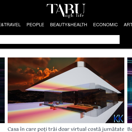
E&TRAVEL
PEOPLE
BEAUTY&HEALTH
ECONOMIC
AR
Casa în care poți trăi doar virtual costă jumătate
B