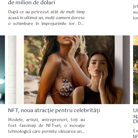
de milion de dolari
Je
După ce au petrecut atât de mult timp
su
acasă în ultimul an, mulți oameni doresc
lo
o schimbare în împrejurimile lor. Dar
Pr
dacă un strat de vopsea sau unele
di
renovări creative nu reușesc să îi facă
în
să depășească aceasta stare de
sc
angoasă, există acum o alternativă
a
extremă: casa digitală.
fe
NFT, noua atracție pentru celebrități
U
s
Modele, artiști, antreprenori, toți au
D
fost fascinați de NFT-uri, o inovație
Ex
tehnologică care permite vânzarea unei
NF
opere de artă virtuale certificate. O