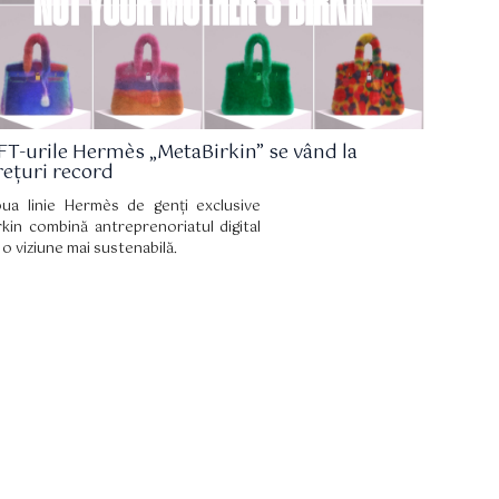
FT-urile Hermès „MetaBirkin” se vând la
rețuri record
ua linie Hermès de genți exclusive
rkin combină antreprenoriatul digital
 o viziune mai sustenabilă.