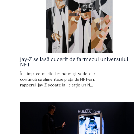
fi contrafăcute, făcându-le o formă de
monedă atașată valorii obiectului.
Jay-Z se lasă cucerit de farmecul universului
NFT
În timp ce marile branduri și vedetele
continuă să alimenteze piața de NFT-uri,
rapperul Jay-Z scoate la licitație un NFT
inspirat de albumul său de debut -
Reasonable Doubt din 1996. NFT
provine din coperta originală a
albumului, prezentând un portret al
tânărului muzician pictat de artistul
Derrick Adams. Acesta va fi vândut într-
o licitație online la Sotheby's. O
versiune fizică a imaginii pictate de