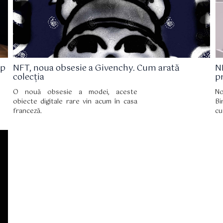
ip
NFT, noua obsesie a Givenchy. Cum arată
N
colecția
p
O nouă obsesie a modei, aceste
No
obiecte digitale rare vin acum în casa
Bi
franceză.
cu