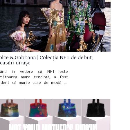
olce & Gabbana | Colecția NFT de debut,
ncasări uriașe
vând în vedere că NFT este
mătoarea mare tendință, a fost
ident că marile case de modă să
brățișeze acest trend. Și una dintre
e este Dolce & Gabbana. Brandul
alian a oferit recent prima sa colecție
T la vânzare și nu a fost decât un
cces!