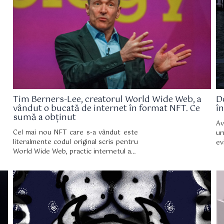
de cineastul Floria Sigismondi și de
directorul de creație Gucci Alessandro
Michele pentru a însoți un spectacol de
pistă.
Tim Berners-Lee, creatorul World Wide Web, a
D
vândut o bucată de internet în format NFT. Ce
î
sumă a obținut
A
Cel mai nou NFT care s-a vândut este
ur
literalmente codul original scris pentru
ev
World Wide Web, practic internetul așa
îm
cum îl folosim astăzi.
el
it
NF
su