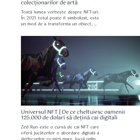
colecționarilor de artă
Toată lumea vorbește despre NFT-uri.
În 2021 totul poate fi simbolizat, este
un mod de a transforma un obiect, un
contract sau pur și simplu un activ într-
un simbol care poate câștiga sau pierde
valoare.
Universul NFT | De ce cheltuiesc oamenii
125.000 de dolari să dețină cai digitali
Zed Run este o cursă de cai NFT care
oferă jucătorilor o abordare digitală a
derby-urilor cu miză mare. Jocul online,