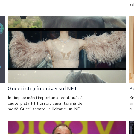
sa
nouă tendință criptică, foarte
profitabilă și la modă.
Gucci intră în universul NFT
B
În timp ce mărci importante continuă să
Br
caute piața NFT-urilor, casa italiană de
vi
modă Gucci scoate la licitație un NFT,
cu
inspirat din colecția toamnă/iarnă 2021
a casei, într-o licitație online găzduită de
Christie's. NFT-ul a fost creat după
„Aria”, un film de patru minute produs