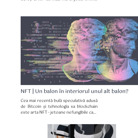
care a generat hype și consternare în
egală măsură, permite proprietatea
digitală a calului, precum și aproape
orice v-ați dori să faceți cu un „cripto-
cal”, cum ar fi să-l înscrieți la curse, să-l
vindeți sau chiar să-l lăsați să se
reproducă.
NFT | Un balon în interiorul unul alt balon?
Cea mai recentă bulă speculativă adusă
de Bitcoin și tehnologia sa blockchain
este arta NFT - jetoane nefungibile care
se aplică artei și colecțiilor. Bunurile
nefungibile sunt registre unice și
autentice ale unui obiect de colecție în
ediție limitată. Se presupune că nu pot