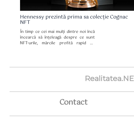
Hennessy prezintă prima sa colecție Cognac
NFT
În timp ce cei mai mulți dintre noi încă
încearcă să înțeleagă despre ce sunt
NFT-urile, mărcile profită rapid de
oportunitatea masivă pe care o
prezintă lumea artei virtuale. Iar ultimul
care s-a alăturat clubului este
Hennessy, cu noua sa colecție Cognac
NFT.
Realitatea.N
Contact