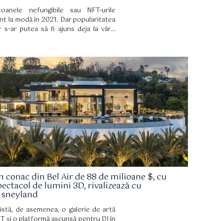
toanele nefungibile sau NFT-urile
nt la modă în 2021. Dar popularitatea
r s-ar putea să fi ajuns deja la vârf.
ețurile NFT-urilor, certificatele
gitale care au pătruns în lumea artei și
 colecții le de artă în acest an, au
ăzut cu aproximativ 70% după ce au
tins punctul culminant în luna
bruarie.
n conac din Bel Air de 88 de milioane $, cu
pectacol de lumini 3D, rivalizează cu
isneyland
istă, de asemenea, o galerie de artă
T și o platformă ascunsă pentru DJ în