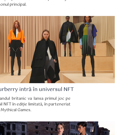
lonul principal.
urberry intră în universul NFT
andul britanic va lansa primul joc pe
nil NFT în ediție limitată, în parteneriat
 Mythical Games.