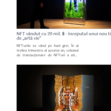
Adams se află în colecția personală de
artă a lui Jay-Z.
NFT vândut cu 29 mil. $ - începutul unui nou t
de „artă vie”
NFT-urile se vând pe bani grei. În al
treilea trimestru al acestui an, volumul
de tranzacționare de NFT-uri a atins
aproape 11 miliarde de dolari, o
creștere de peste 700 la sută față de al
doilea trimestru.