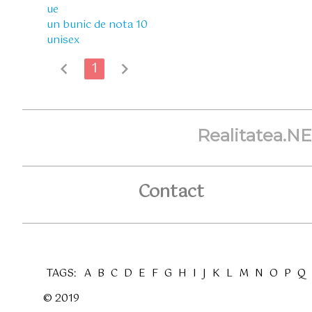
ue
un bunic de nota 10
unisex
chevron_left
1
chevron_right
Realitatea.N
Contact
TAGS:
A
B
C
D
E
F
G
H
I
J
K
L
M
N
O
P
Q
© 2019