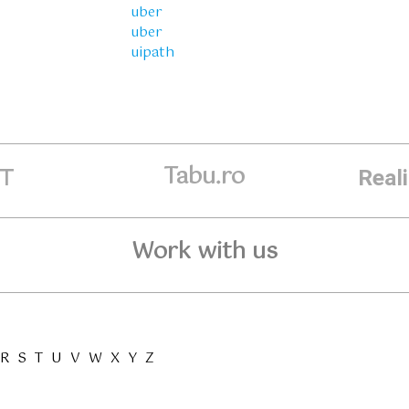
uber
uber
uipath
Tabu.ro
ET
Real
Work with us
R
S
T
U
V
W
X
Y
Z