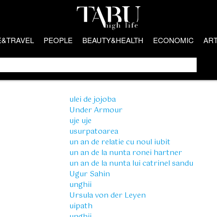
E&TRAVEL
PEOPLE
BEAUTY&HEALTH
ECONOMIC
AR
ulei de jojoba
Under Armour
uje uje
usurpatoarea
un an de relatie cu noul iubit
un an de la nunta ronei hartner
un an de la nunta lui catrinel sandu
Ugur Sahin
unghii
Ursula von der Leyen
uipath
unghii