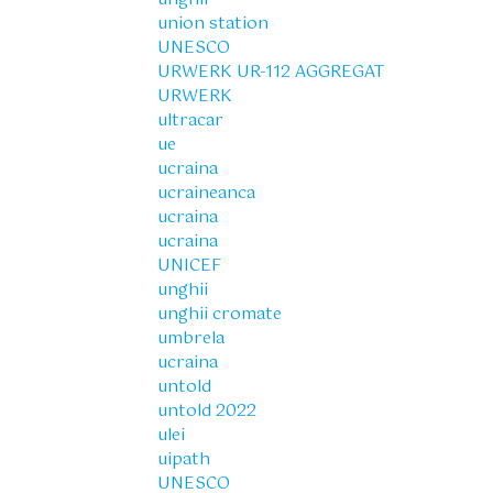
union station
UNESCO
URWERK UR-112 AGGREGAT
URWERK
ultracar
ue
ucraina
ucraineanca
ucraina
ucraina
UNICEF
unghii
unghii cromate
umbrela
ucraina
untold
untold 2022
ulei
uipath
UNESCO