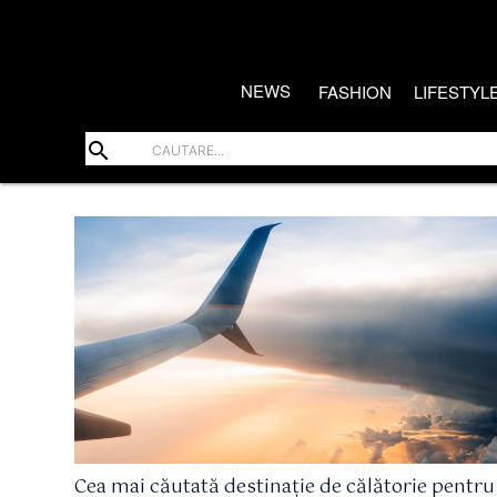
NEWS
FASHION
LIFESTYL
search
Cea mai căutată destinație de călătorie pentru