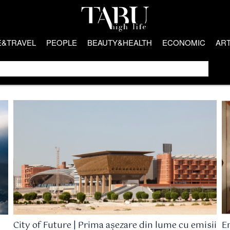
E&TRAVEL
PEOPLE
BEAUTY&HEALTH
ECONOMIC
AR
City of Future | Prima așezare din lume cu emisii
E