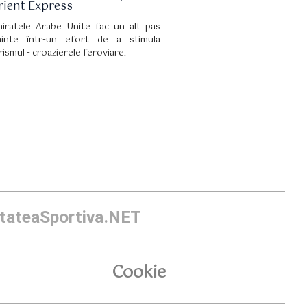
rient Express
iratele Arabe Unite fac un alt pas
ainte într-un efort de a stimula
rismul - croazierele feroviare.
itateaSportiva.NET
Cookie