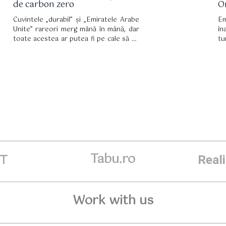
de carbon zero
O
Cuvintele „durabil” și „Emiratele Arabe
Em
Unite” rareori merg mână în mână, dar
în
toate acestea ar putea fi pe cale să se
tu
schimbe odată cu cea mai recentă
atracție turistică din Golf, spun experții.
Tabu.ro
ET
Real
Work with us