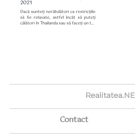
2021
Dacă sunteți nerăbdători ca restricțiile
să fie relaxate, astfel încât să puteți
călători în Thailanda sau să faceți un tur
al Australiei, trebuie să știți că niciuna
dintre aceste două țări nu va fi cea mai
căutată destinație în 2021.
Realitatea.N
Contact