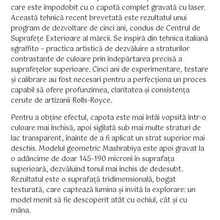
care este împodobit cu o capotă complet gravată cu laser.
Această tehnică recent brevetată este rezultatul unui
program de dezvoltare de cinci ani, condus de Centrul de
Suprafețe Exterioare al mărcii. Se inspiră din tehnica italiană
sgraffito – practica artistică de dezvăluire a straturilor
contrastante de culoare prin îndepărtarea precisă a
suprafețelor superioare. Cinci ani de experimentare, testare
și calibrare au fost necesari pentru a perfecționa un proces
capabil să ofere profunzimea, claritatea și consistența
cerute de artizanii Rolls-Royce.
Pentru a obține efectul, capota este mai întâi vopsită într-o
culoare mai închisă, apoi sigilată sub mai multe straturi de
lac transparent, înainte de a fi aplicat un strat superior mai
deschis. Modelul geometric Mashrabiya este apoi gravat la
o adâncime de doar 145-190 microni în suprafața
superioară, dezvăluind tonul mai închis de dedesubt.
Rezultatul este o suprafață tridimensională, bogat
texturată, care captează lumina și invită la explorare: un
model menit să fie descoperit atât cu ochiul, cât și cu
mâna.