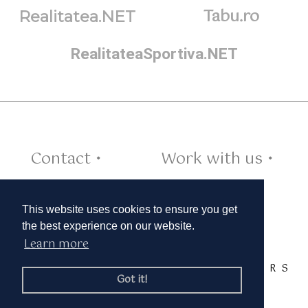
Tabu.ro
Realitatea.NET
RealitateaSportiva.NET
Contact •
Work with us •
Cookies •
This website uses cookies to ensure you get
the best experience on our website.
Learn more
TAGS:
A
B
C
D
E
F
G
H
I
J
K
L
M
N
O
P
Q
R
S
Got it!
T
U
V
W
X
Y
Z