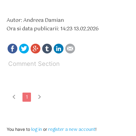
Autor: Andreea Damian
Ora si data publicarii: 14:23 13.02.2026
Comment Section
chevron_left
chevron_right
1
log in
register a new account
You have to
or
!