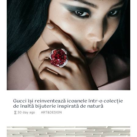
Gucci își reinventează icoanele într-o colecție
de înaltă bijuterie inspirată de natură
hourglass_full
30 day ago
format_list_bulleted
ART&DESIGN