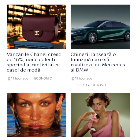
Vânzările Chanel cresc
Chinezii lansează o
cu 16%, noile colecții
limuzină care să
sporind atractivitatea
rivalizeze cu Mercedes
casei de modă
și BMW
hourglass_full
11 hour ago
format_list_bulleted
ECONOMIC
hourglass_full
11 hour ago
format_list_bulleted
LIFESTYLE&TRAVEL