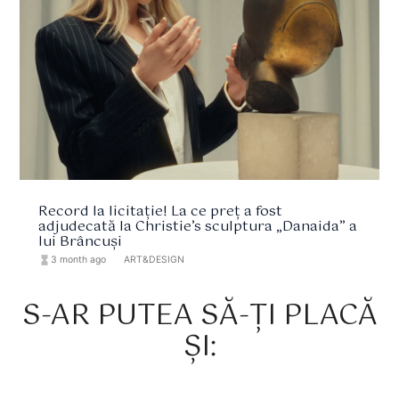
Record la licitație! La ce preț a fost
adjudecată la Christie’s sculptura „Danaida” a
lui Brâncuși
hourglass_full
3 month ago
format_list_bulleted
ART&DESIGN
S-AR PUTEA SĂ-ȚI PLACĂ
ȘI: