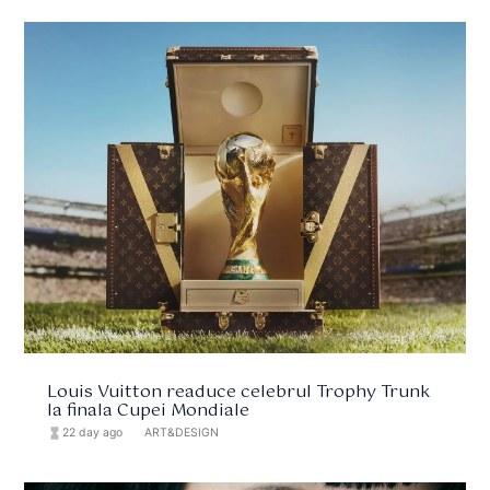
Louis Vuitton readuce celebrul Trophy Trunk
la finala Cupei Mondiale
hourglass_full
22 day ago
format_list_bulleted
ART&DESIGN