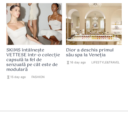
SKIMS întâlnește
Dior a deschis primul
VETTESE într-o colecție
său spa la Veneția
capsulă la fel de
hourglass_full
16 day ago
format_list_bulleted
LIFESTYLE&TRAVEL
senzuală pe cât este de
modulară
hourglass_full
15 day ago
format_list_bulleted
FASHION