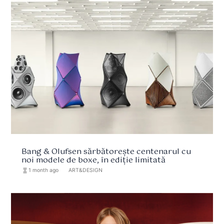
Bang & Olufsen sărbătorește centenarul cu
noi modele de boxe, în ediție limitată
hourglass_full
1 month ago
format_list_bulleted
ART&DESIGN