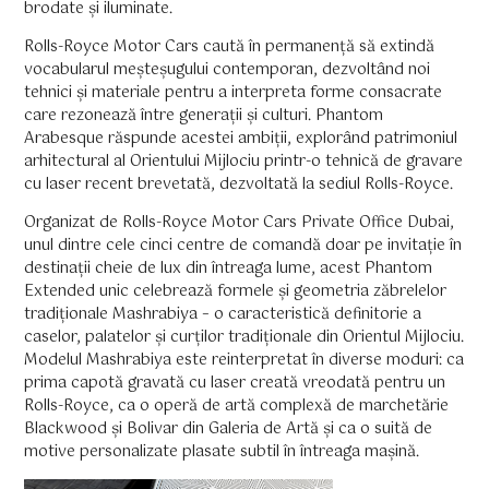
brodate și iluminate.
Rolls-Royce Motor Cars caută în permanență să extindă
vocabularul meșteșugului contemporan, dezvoltând noi
tehnici și materiale pentru a interpreta forme consacrate
care rezonează între generații și culturi. Phantom
Arabesque răspunde acestei ambiții, explorând patrimoniul
arhitectural al Orientului Mijlociu printr-o tehnică de gravare
cu laser recent brevetată, dezvoltată la sediul Rolls-Royce.
Organizat de Rolls-Royce Motor Cars Private Office Dubai,
unul dintre cele cinci centre de comandă doar pe invitație în
destinații cheie de lux din întreaga lume, acest Phantom
Extended unic celebrează formele și geometria zăbrelelor
tradiționale Mashrabiya – o caracteristică definitorie a
caselor, palatelor și curților tradiționale din Orientul Mijlociu.
Modelul Mashrabiya este reinterpretat în diverse moduri: ca
prima capotă gravată cu laser creată vreodată pentru un
Rolls-Royce, ca o operă de artă complexă de marchetărie
Blackwood și Bolivar din Galeria de Artă și ca o suită de
motive personalizate plasate subtil în întreaga mașină.