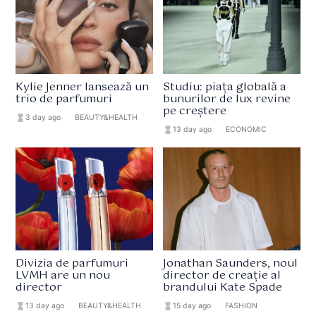
Kylie Jenner lansează un
Studiu: piața globală a
trio de parfumuri
bunurilor de lux revine
pe creștere
hourglass_full
3 day ago
format_list_bulleted
BEAUTY&HEALTH
hourglass_full
13 day ago
format_list_bulleted
ECONOMIC
Divizia de parfumuri
Jonathan Saunders, noul
LVMH are un nou
director de creație al
director
brandului Kate Spade
hourglass_full
13 day ago
format_list_bulleted
BEAUTY&HEALTH
hourglass_full
15 day ago
format_list_bulleted
FASHION