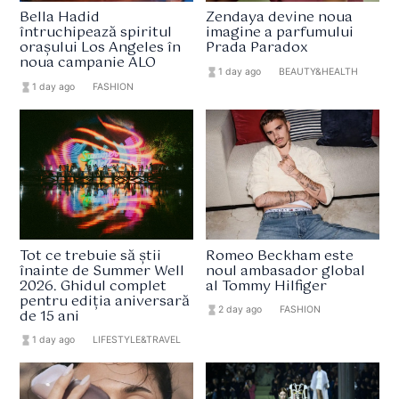
Bella Hadid
Zendaya devine noua
întruchipează spiritul
imagine a parfumului
orașului Los Angeles în
Prada Paradox
noua campanie ALO
hourglass_full
1 day ago
format_list_bulleted
BEAUTY&HEALTH
hourglass_full
1 day ago
format_list_bulleted
FASHION
Tot ce trebuie să știi
Romeo Beckham este
înainte de Summer Well
noul ambasador global
2026. Ghidul complet
al Tommy Hilfiger
pentru ediția aniversară
hourglass_full
2 day ago
format_list_bulleted
FASHION
de 15 ani
hourglass_full
1 day ago
format_list_bulleted
LIFESTYLE&TRAVEL