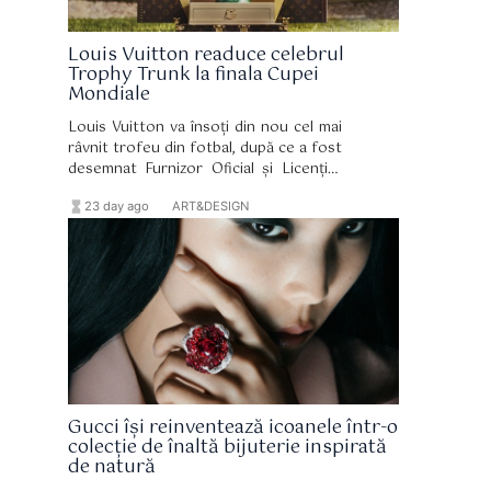
Louis Vuitton readuce celebrul
Trophy Trunk la finala Cupei
Mondiale
Louis Vuitton va însoți din nou cel mai
râvnit trofeu din fotbal, după ce a fost
desemnat Furnizor Oficial și Licențiat
Oficial al FIFA pentru Cupa Mondială
hourglass_full
format_list_bulleted
23 day ago
ART&DESIGN
2026. Casa franceză de lux a prezentat
un nou Trophy Trunk realizat la
comandă, care este destinat
transportării și prezentării Trofeului
Cupei Mondiale FIFA.
Gucci își reinventează icoanele într-o
colecție de înaltă bijuterie inspirată
de natură