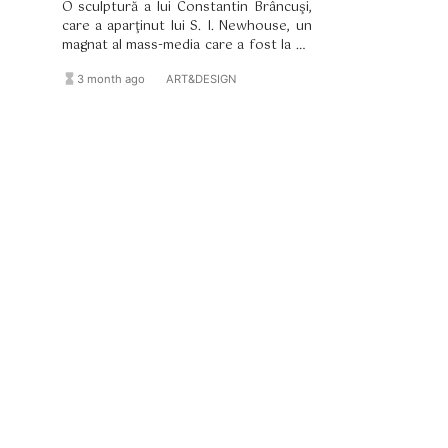
O sculptură a lui Constantin Brâncuşi,
care a aparţinut lui S. I. Newhouse, un
magnat al mass-media care a fost la un
moment dat printre cei mai importanţi
hourglass_full
format_list_bulleted
3 month ago
ART&DESIGN
colecţionari de artă din lume, s-a vândut
luni seara, la Christie’s, pentru o sumă
de 93 de milioane de dolari, doborând
recordul de licitaţie al sculptorului
modernist.