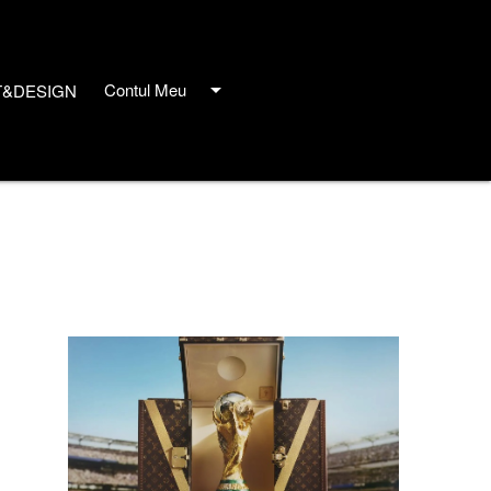
arrow_drop_down
Contul Meu
T&DESIGN
close