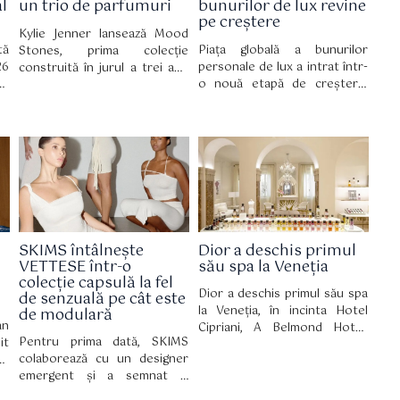
l
un trio de parfumuri
bunurilor de lux revine
Chemistry Eau de Parfum, o
pe creștere
nouă creație olfactivă cu o
Kylie Jenner lansează Mood
semnătură fructată și florală.
tă
Piața globală a bunurilor
Stones, prima colecție
26
personale de lux a intrat într-
construită în jurul a trei ape
ys
o nouă etapă de creștere,
de parfum distincte. Noua
în
considerată mai sănătoasă și
gamă fost lansată oficial pe 30
st
mai sustenabilă, potrivit celei
iulie pe site-ul Kylie
he
de-a 12-a ediții a raportului
Cosmetics, iar din 2 august
și
True Luxury Global Consumer
este disponibilă și în
se
Insights, realizat de Boston
magazinele partenerilor..
Consulting Group (BCG)
pentru Altagamma.
SKIMS întâlnește
Dior a deschis primul
VETTESE într-o
său spa la Veneția
colecție capsulă la fel
Dior a deschis primul său spa
de senzuală pe cât este
la Veneția, în incinta Hotel
de modulară
an
Cipriani, A Belmond Hotel,
Pentru prima dată, SKIMS
it
inaugurând astfel un nou
colaborează cu un designer
ru
capitol în relația de lungă
emergent și a semnat o
un
durată dintre brand și
colecție capsulă în ediție
ul
celebrul oraș italian. Spa-ul și-