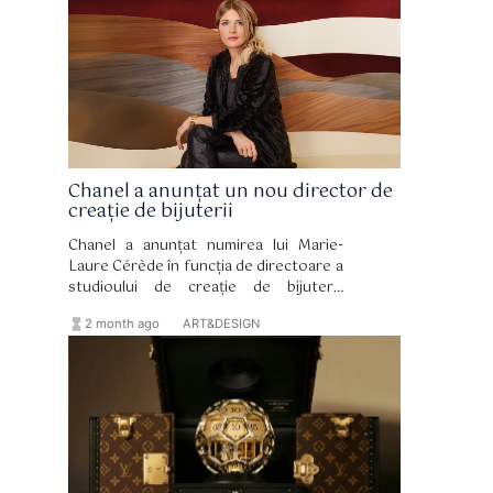
încorporat. Toată această frumusețe și
măiestrie muzicală au însă un preț: o
pereche de boxe în ediție limitată costă
450.000 de dolari.
Chanel a anunțat un nou director de
creație de bijuterii
Chanel a anunțat numirea lui Marie-
Laure Cérède în funcția de directoare a
studioului de creație de bijuterii.
Designerul, care îl succede pe Patrice
hourglass_full
format_list_bulleted
2 month ago
ART&DESIGN
Leguéreau (decedat la sfârșitul anului
2024), își va prelua funcția în octombrie
anul acesta.