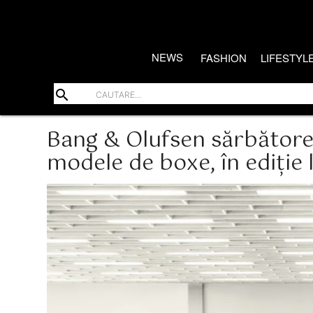
NEWS
FASHION
LIFESTYL
search
Bang & Olufsen sărbătore
modele de boxe, în ediție 