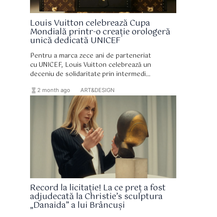
Louis Vuitton celebrează Cupa
Mondială printr-o creație orologeră
unică dedicată UNICEF
Pentru a marca zece ani de parteneriat
cu UNICEF, Louis Vuitton celebrează un
deceniu de solidaritate prin intermediul
mai multor inițiative, inclusiv licitația
hourglass_full
format_list_bulleted
2 month ago
ART&DESIGN
excepțională a obiectului Louis Vuitton
Unity Time, ale cărui venituri vor fi
donate organizației.
Record la licitație! La ce preț a fost
adjudecată la Christie’s sculptura
„Danaida” a lui Brâncuși