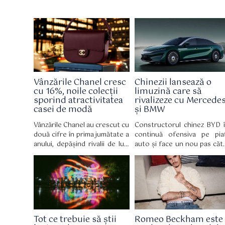
Vânzările Chanel cresc
Chinezii lansează o
cu 16%, noile colecții
limuzină care să
sporind atractivitatea
rivalizeze cu Mercede
casei de modă
și BMW
Vânzările Chanel au crescut cu
Constructorul chinez BYD î
două cifre în prima jumătate a
continuă ofensiva pe pia
anului, depășind rivalii de lux,
auto și face un nou pas căt
inclusiv LVMH, deoarece
segmentul premium, odată 
cumpărătorii bogați au
lansarea modelului Da Han,
cheltuit o grămadă de bani pe
limuzină electrică de ma
noile creații de modă ale
dimensiuni care ținteș
designerului Matthieu Blazy.
direct rivali consacrați prec
Mercedes S-Class, Merced
EQS și BMW Seria 7.
Tot ce trebuie să știi
Romeo Beckham este