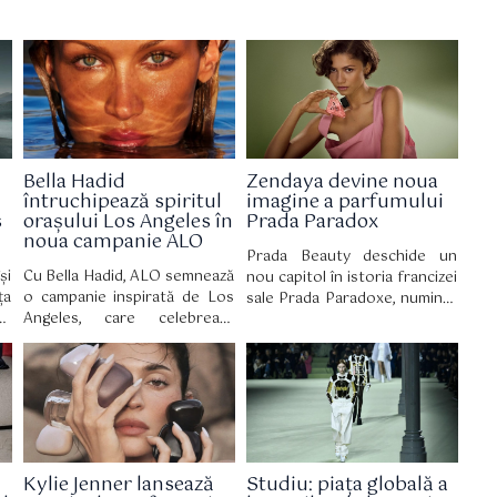
Bella Hadid
Zendaya devine noua
întruchipează spiritul
imagine a parfumului
s
orașului Los Angeles în
Prada Paradox
noua campanie ALO
Prada Beauty deschide un
și
Cu Bella Hadid, ALO semnează
nou capitol în istoria francizei
ța
o campanie inspirată de Los
sale Prada Paradoxe, numind-
re
Angeles, care celebrează
o pe Zendaya ambasador
cu
bunăstarea autentică, bazată
global. Mai mult decât un
 o
pe echilibru, mișcare și
simplu parteneriat, această
ri
acceptare de sine.
colaborare celebrează o
te
personalitate multifațetată,
um
perfect aliniată cu lumea casei
es
de modă italiene, însoțind
totodată lansarea parfumului
Kylie Jenner lansează
Studiu: piața globală a
Prada Paradoxe Sweet