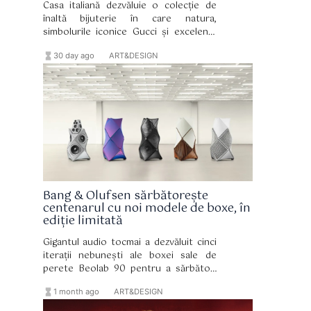
Casa italiană dezvăluie o colecție de
înaltă bijuterie în care natura,
simbolurile iconice Gucci și excelența
artizanală conversează în creații
hourglass_full
format_list_bulleted
30 day ago
ART&DESIGN
excepționale.
Bang & Olufsen sărbătorește
centenarul cu noi modele de boxe, în
ediție limitată
Gigantul audio tocmai a dezvăluit cinci
iterații nebunești ale boxei sale de
perete Beolab 90 pentru a sărbători
aniversarea sa, fiecare fiind
hourglass_full
format_list_bulleted
1 month ago
ART&DESIGN
asemănătoare unei opere de artă
curbate, cu un sistem audio puternic