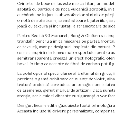
Cvintetul de boxe de lux este marca Titan, un model d
sablată cu particule de rocă vulcanică zdrobită, în ti
curbându-se în jurul subwooferelor și al altor părți 
o notă de sofisticare, asemănătoare bijuteriilor, asp
joacă cu textura și incrustațiile strălucitoare de side
Pentru Beolab 90 Monarch, Bang & Olufsen s-a inspi
trandafir pentru a imita mișcarea pe partea frontală
de textură, axat pe designuri inspirate din natură.
care se inspiră din lumea motorsportului pentru asp
semitransparentă creează un efect holografic, ofer
boxei, în timp ce accente de fibră de carbon pot fi g
La polul opus al spectrului se află ultimul din grup,
prezintă o gamă orbitoare de nuanțe de violet, albas
textură ondulată care aduce un omagiu sunetului ca
de asemenea, șlefuit manual de artizani. Dacă sunetul
atenția, acele culori vibrante cu siguranță o vor face
Desigur, fiecare ediție găzduiește toată tehnologia 
Aceasta include 18 drivere personalizate, compensa