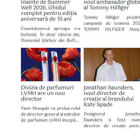
înainte de Summer
noul ambasador globa
Well 2026. Ghidul
al Tommy Hilfiger
complet pentru ediția
Tommy Hilfiger prezin
aniversară de 15 ani
campania de toamnă 20
Countdown-ul aproape s-a
TOMMY HILFIGER Alwa
încheiat. În doar câteva zile,
Denim cu Romeo Beckham 
Domeniul Știrbey din Buftea
rol principal. Campania a fo
devine din nou locul în care
filmată în cadrul hotelului T
zeci de mii de oameni vin
Mark, unde stilul newyorkez 
pentru trei zile de muzică,
influența culturală 
artă, nopți lungi și experiențe
întâlnesc.
care definesc vara. La 15 ani
de la prima ediție, Summer
Well revine cu un line-up
Divizia de parfumuri
Jonathan Saunders,
eclectic și un univers
LVMH are un nou
noul director de
construit în jurul culturii
director
creație al brandului
contemporane.
Kate Spade
Yann Musquin va prelua rolul
Designerul Jonath
de director general al mărcilor
Saunders a fost num
de parfumuri LVMH începând
director de creație pent
cu 3 august. El îl succede pe
Kate Spade, marcând 
Romain Spitzer, care
moment-cheie pentru brand
părăsește grupul după 10 ani