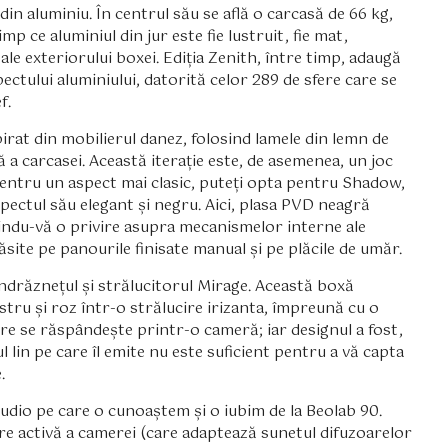
in aluminiu. În centrul său se află o carcasă de 66 kg,
mp ce aluminiul din jur este fie lustruit, fie mat,
ale exteriorului boxei. Ediția Zenith, între timp, adaugă
ectului aluminiului, datorită celor 289 de sfere care se
f.
rat din mobilierul danez, folosind lamele din lemn de
 a carcasei. Această iterație este, de asemenea, un joc
 Pentru un aspect mai clasic, puteți opta pentru Shadow,
ectul său elegant și negru. Aici, plasa PVD neagră
indu-vă o privire asupra mecanismelor interne ale
ăsite pe panourile finisate manual și pe plăcile de umăr.
 îndrăznețul și strălucitorul Mirage. Această boxă
tru și roz într-o strălucire irizanta, împreună cu o
re se răspândește printr-o cameră; iar designul a fost,
 lin pe care îl emite nu este suficient pentru a vă capta
.
audio pe care o cunoaștem și o iubim de la Beolab 90.
re activă a camerei (care adaptează sunetul difuzoarelor