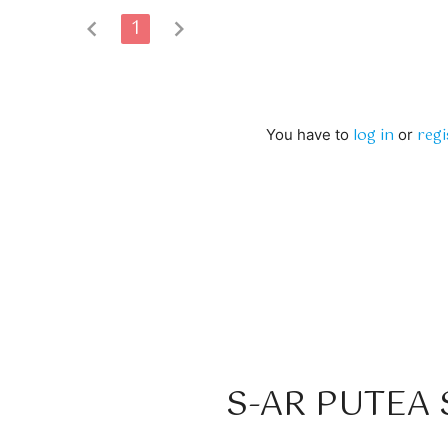
chevron_left
1
chevron_right
log in
regi
You have to
or
S-AR PUTEA S