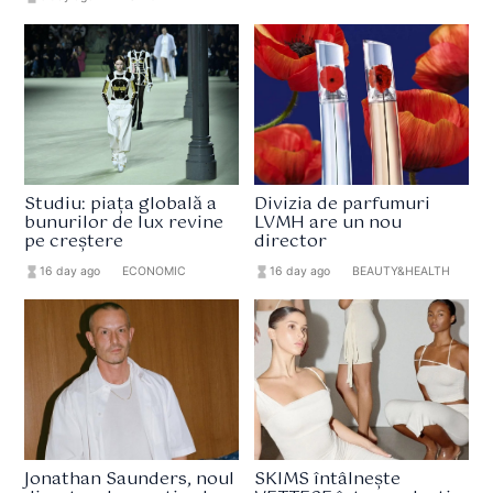
Studiu: piața globală a
Divizia de parfumuri
bunurilor de lux revine
LVMH are un nou
pe creștere
director
hourglass_full
16 day ago
format_list_bulleted
ECONOMIC
hourglass_full
16 day ago
format_list_bulleted
BEAUTY&HEALTH
Jonathan Saunders, noul
SKIMS întâlnește