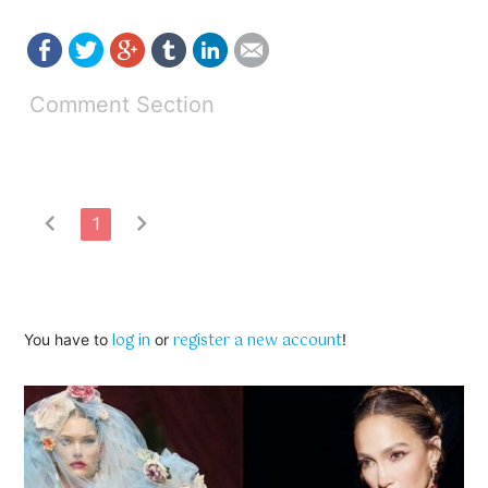
Comment Section
chevron_left
chevron_right
1
log in
register a new account
You have to
or
!