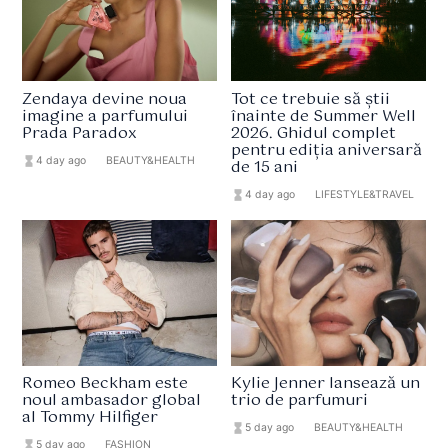
Zendaya devine noua
Tot ce trebuie să știi
imagine a parfumului
înainte de Summer Well
Prada Paradox
2026. Ghidul complet
pentru ediția aniversară
hourglass_full
4 day ago
format_list_bulleted
BEAUTY&HEALTH
de 15 ani
hourglass_full
4 day ago
format_list_bulleted
LIFESTYLE&TRAVEL
Romeo Beckham este
Kylie Jenner lansează un
noul ambasador global
trio de parfumuri
al Tommy Hilfiger
hourglass_full
5 day ago
format_list_bulleted
BEAUTY&HEALTH
hourglass_full
5 day ago
format_list_bulleted
FASHION