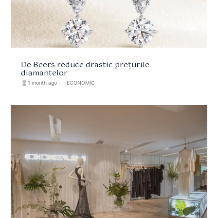
De Beers reduce drastic prețurile
diamantelor
hourglass_full
1 month ago
format_list_bulleted
ECONOMIC