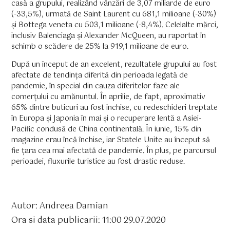
casă a grupului, realizând vânzări de 3,07 miliarde de euro
(-33,5%), urmată de Saint Laurent cu 681,1 milioane (-30%)
și Bottega veneta cu 503,1 milioane (-8,4%). Celelalte mărci,
inclusiv Balenciaga și Alexander McQueen, au raportat în
schimb o scădere de 25% la 919,1 milioane de euro.
După un început de an excelent, rezultatele grupului au fost
afectate de tendința diferită din perioada legată de
pandemie, în special din cauza diferitelor faze ale
comerțului cu amănuntul. În aprilie, de fapt, aproximativ
65% dintre buticuri au fost închise, cu redeschideri treptate
în Europa și Japonia în mai și o recuperare lentă a Asiei-
Pacific condusă de China continentală. În iunie, 15% din
magazine erau încă închise, iar Statele Unite au început să
fie țara cea mai afectată de pandemie. În plus, pe parcursul
perioadei, fluxurile turistice au fost drastic reduse.
Autor: Andreea Damian
Ora si data publicarii: 11:00 29.07.2020