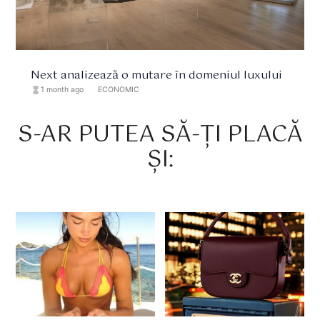
Next analizează o mutare în domeniul luxului
hourglass_full
1 month ago
format_list_bulleted
ECONOMIC
S-AR PUTEA SĂ-ȚI PLACĂ
ȘI: