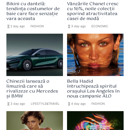
Bikini cu dantelă:
Vânzările Chanel cresc
tendința costumelor de
cu 16%, noile colecții
baie care face senzație
sporind atractivitatea
vara aceasta
casei de modă
hourglass_full
2 day ago
format_list_bulleted
FASHION
hourglass_full
3 day ago
format_list_bulleted
ECONOMIC
Chinezii lansează o
Bella Hadid
limuzină care să
întruchipează spiritul
rivalizeze cu Mercedes
orașului Los Angeles în
și BMW
noua campanie ALO
hourglass_full
3 day ago
format_list_bulleted
LIFESTYLE&TRAVEL
hourglass_full
4 day ago
format_list_bulleted
FASHION