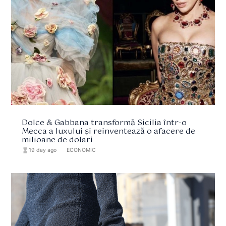
Dolce & Gabbana transformă Sicilia într-o
Mecca a luxului și reinventează o afacere de
milioane de dolari
hourglass_full
19 day ago
format_list_bulleted
ECONOMIC