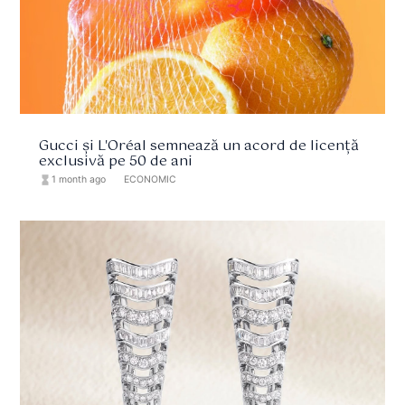
Gucci și L'Oréal semnează un acord de licență
exclusivă pe 50 de ani
hourglass_full
1 month ago
format_list_bulleted
ECONOMIC