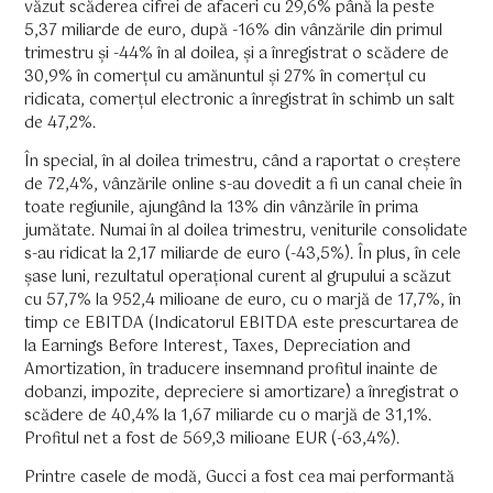
văzut scăderea cifrei de afaceri cu 29,6% până la peste
5,37 miliarde de euro, după -16% din vânzările din primul
trimestru și -44% în al doilea, și a înregistrat o scădere de
30,9% în comerțul cu amănuntul și 27% în comerțul cu
ridicata, comerțul electronic a înregistrat în schimb un salt
de 47,2%.
În special, în al doilea trimestru, când a raportat o creștere
de 72,4%, vânzările online s-au dovedit a fi un canal cheie în
toate regiunile, ajungând la 13% din vânzările în prima
jumătate. Numai în al doilea trimestru, veniturile consolidate
s-au ridicat la 2,17 miliarde de euro (-43,5%). În plus, în cele
șase luni, rezultatul operațional curent al grupului a scăzut
cu 57,7% la 952,4 milioane de euro, cu o marjă de 17,7%, în
timp ce EBITDA (Indicatorul EBITDA este prescurtarea de
la Earnings Before Interest, Taxes, Depreciation and
Amortization, în traducere insemnand profitul inainte de
dobanzi, impozite, depreciere si amortizare) a înregistrat o
scădere de 40,4% la 1,67 miliarde cu o marjă de 31,1%.
Profitul net a fost de 569,3 milioane EUR (-63,4%).
Printre casele de modă, Gucci a fost cea mai performantă