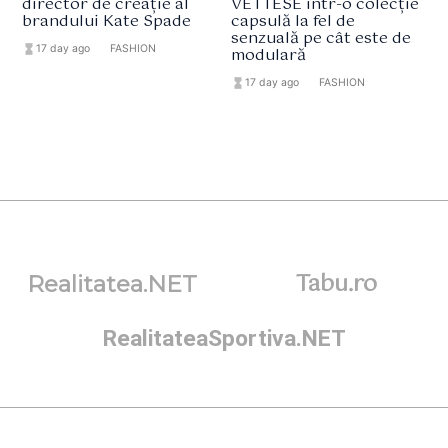
director de creație al
VETTESE într-o colecție
brandului Kate Spade
capsulă la fel de
senzuală pe cât este de
hourglass_full
17 day ago
format_list_bulleted
FASHION
modulară
hourglass_full
17 day ago
format_list_bulleted
FASHION
Tabu.ro
Realitatea.NET
RealitateaSportiva.NET