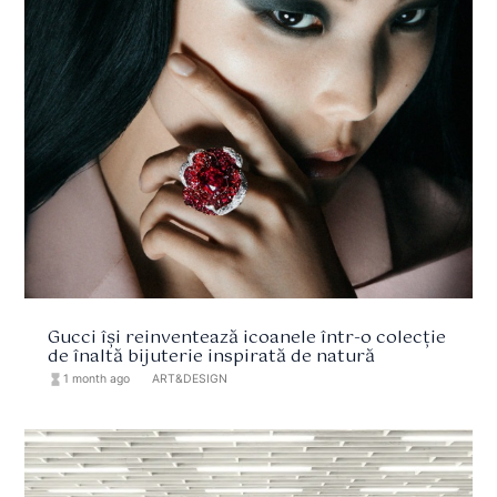
Gucci își reinventează icoanele într-o colecție
de înaltă bijuterie inspirată de natură
hourglass_full
1 month ago
format_list_bulleted
ART&DESIGN