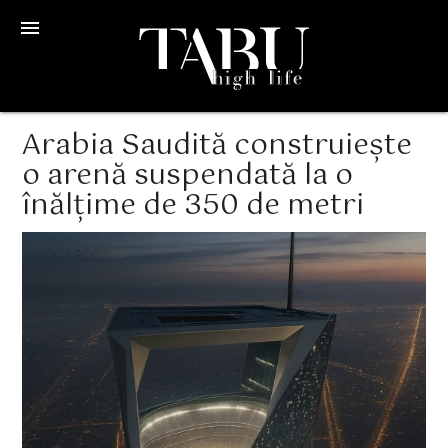
menu
Arabia Saudită construiește
o arenă suspendată la o
înălțime de 350 de metri