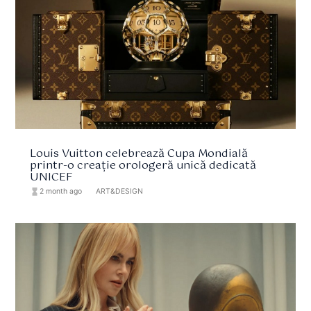
Louis Vuitton celebrează Cupa Mondială
printr-o creație orologeră unică dedicată
UNICEF
hourglass_full
2 month ago
format_list_bulleted
ART&DESIGN