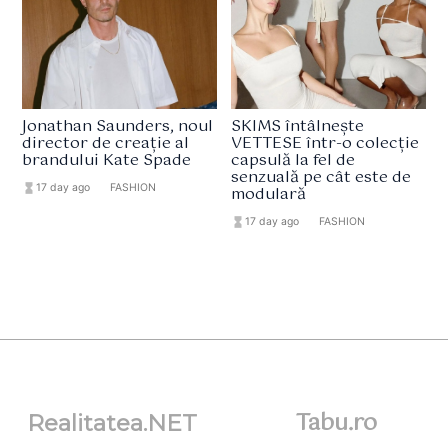
Jonathan Saunders, noul
SKIMS întâlnește
director de creație al
VETTESE într-o colecție
brandului Kate Spade
capsulă la fel de
senzuală pe cât este de
hourglass_full
17 day ago
format_list_bulleted
FASHION
modulară
hourglass_full
17 day ago
format_list_bulleted
FASHION
Tabu.ro
Realitatea.NET