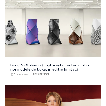
Bang & Olufsen sărbătorește centenarul cu
noi modele de boxe, în ediție limitată
hourglass_full
2 month ago
format_list_bulleted
ART&DESIGN