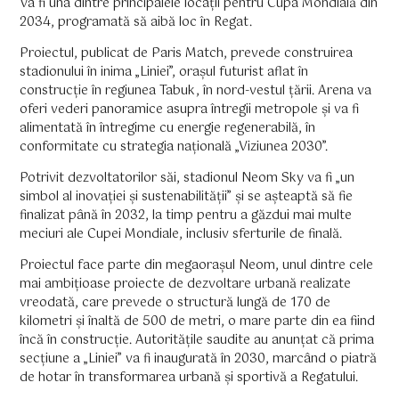
Va fi una dintre principalele locații pentru Cupa Mondială din
2034, programată să aibă loc în Regat.
Proiectul, publicat de Paris Match, prevede construirea
stadionului în inima „Liniei”, orașul futurist aflat în
construcție în regiunea Tabuk, în nord-vestul țării. Arena va
oferi vederi panoramice asupra întregii metropole și va fi
alimentată în întregime cu energie regenerabilă, în
conformitate cu strategia națională „Viziunea 2030”.
Potrivit dezvoltatorilor săi, stadionul Neom Sky va fi „un
simbol al inovației și sustenabilității” și se așteaptă să fie
finalizat până în 2032, la timp pentru a găzdui mai multe
meciuri ale Cupei Mondiale, inclusiv sferturile de finală.
Proiectul face parte din megaorașul Neom, unul dintre cele
mai ambițioase proiecte de dezvoltare urbană realizate
vreodată, care prevede o structură lungă de 170 de
kilometri și înaltă de 500 de metri, o mare parte din ea fiind
încă în construcție. Autoritățile saudite au anunțat că prima
secțiune a „Liniei” va fi inaugurată în 2030, marcând o piatră
de hotar în transformarea urbană și sportivă a Regatului.