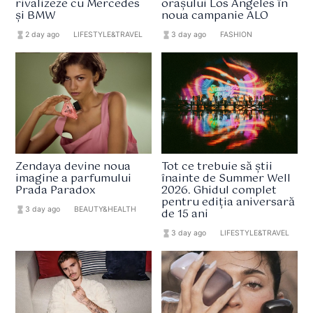
rivalizeze cu Mercedes
orașului Los Angeles în
și BMW
noua campanie ALO
hourglass_full
2 day ago
format_list_bulleted
LIFESTYLE&TRAVEL
hourglass_full
3 day ago
format_list_bulleted
FASHION
Zendaya devine noua
Tot ce trebuie să știi
imagine a parfumului
înainte de Summer Well
Prada Paradox
2026. Ghidul complet
pentru ediția aniversară
hourglass_full
3 day ago
format_list_bulleted
BEAUTY&HEALTH
de 15 ani
hourglass_full
3 day ago
format_list_bulleted
LIFESTYLE&TRAVEL