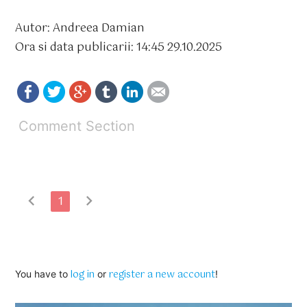
Autor: Andreea Damian
Ora si data publicarii: 14:45 29.10.2025
Comment Section
chevron_left
chevron_right
1
log in
register a new account
You have to
or
!