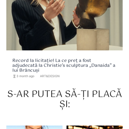
Record la licitație! La ce preț a fost
adjudecată la Christie’s sculptura „Danaida” a
lui Brâncuși
hourglass_full
3 month ago
format_list_bulleted
ART&DESIGN
S-AR PUTEA SĂ-ȚI PLACĂ
ȘI: