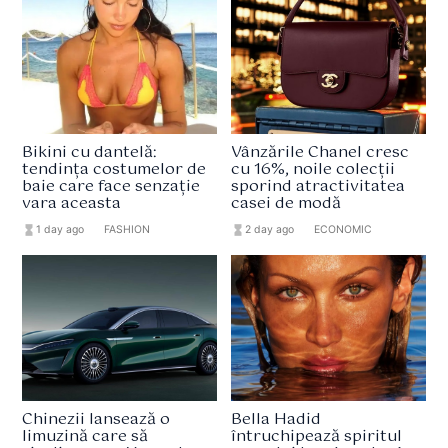
Bikini cu dantelă:
Vânzările Chanel cresc
tendința costumelor de
cu 16%, noile colecții
baie care face senzație
sporind atractivitatea
vara aceasta
casei de modă
hourglass_full
1 day ago
format_list_bulleted
FASHION
hourglass_full
2 day ago
format_list_bulleted
ECONOMIC
Chinezii lansează o
Bella Hadid
limuzină care să
întruchipează spiritul