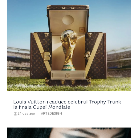
Louis Vuitton readuce celebrul Trophy Trunk
la finala Cupei Mondiale
hourglass_full
24 day ago
format_list_bulleted
ART&DESIGN