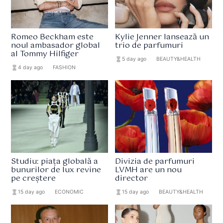
Romeo Beckham este
Kylie Jenner lansează un
noul ambasador global
trio de parfumuri
al Tommy Hilfiger
hourglass_full
5 day ago
format_list_bulleted
BEAUTY&HEALTH
hourglass_full
4 day ago
format_list_bulleted
FASHION
Studiu: piața globală a
Divizia de parfumuri
bunurilor de lux revine
LVMH are un nou
pe creștere
director
hourglass_full
15 day ago
format_list_bulleted
ECONOMIC
hourglass_full
15 day ago
format_list_bulleted
BEAUTY&HEALTH