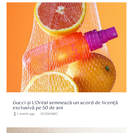
Gucci și L'Oréal semnează un acord de licență
exclusivă pe 50 de ani
hourglass_full
1 month ago
format_list_bulleted
ECONOMIC