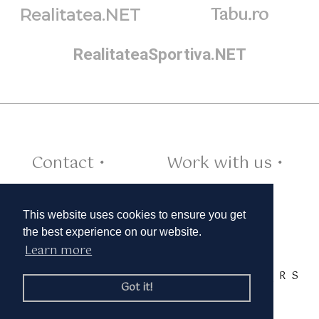
Tabu.ro
Realitatea.NET
RealitateaSportiva.NET
Contact •
Work with us •
Cookies •
This website uses cookies to ensure you get
the best experience on our website.
Learn more
TAGS:
A
B
C
D
E
F
G
H
I
J
K
L
M
N
O
P
Q
R
S
Got it!
T
U
V
W
X
Y
Z
© 2019