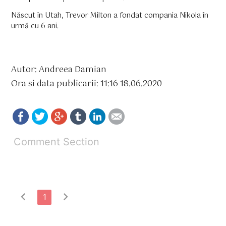
Născut în Utah, Trevor Milton a fondat compania Nikola în
urmă cu 6 ani.
Autor: Andreea Damian
Ora si data publicarii: 11:16 18.06.2020
Comment Section
chevron_left
chevron_right
1