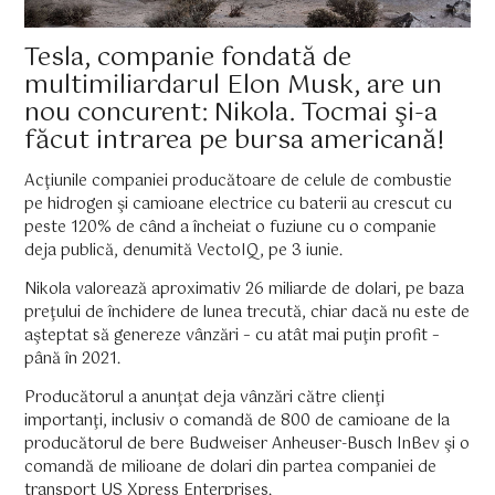
Tesla, companie fondată de
multimiliardarul Elon Musk, are un
nou concurent: Nikola. Tocmai şi-a
făcut intrarea pe bursa americană!
Acţiunile companiei producătoare de celule de combustie
pe hidrogen şi camioane electrice cu baterii au crescut cu
peste 120% de când a încheiat o fuziune cu o companie
deja publică, denumită VectoIQ, pe 3 iunie.
Nikola valorează aproximativ 26 miliarde de dolari, pe baza
preţului de închidere de lunea trecută, chiar dacă nu este de
aşteptat să genereze vânzări – cu atât mai puţin profit –
până în 2021.
Producătorul a anunţat deja vânzări către clienţi
importanţi, inclusiv o comandă de 800 de camioane de la
producătorul de bere Budweiser Anheuser-Busch InBev şi o
comandă de milioane de dolari din partea companiei de
transport US Xpress Enterprises.