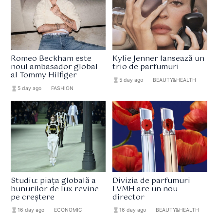
Romeo Beckham este
Kylie Jenner lansează un
noul ambasador global
trio de parfumuri
al Tommy Hilfiger
hourglass_full
5 day ago
format_list_bulleted
BEAUTY&HEALTH
hourglass_full
5 day ago
format_list_bulleted
FASHION
Studiu: piața globală a
Divizia de parfumuri
bunurilor de lux revine
LVMH are un nou
pe creștere
director
hourglass_full
16 day ago
format_list_bulleted
ECONOMIC
hourglass_full
16 day ago
format_list_bulleted
BEAUTY&HEALTH