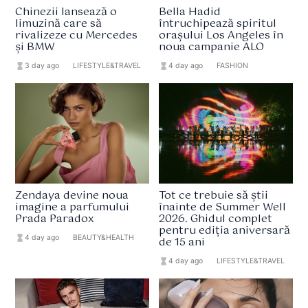
Chinezii lansează o
Bella Hadid
limuzină care să
întruchipează spiritul
rivalizeze cu Mercedes
orașului Los Angeles în
și BMW
noua campanie ALO
hourglass_full
3 day ago
format_list_bulleted
LIFESTYLE&TRAVEL
hourglass_full
4 day ago
format_list_bulleted
FASHION
Zendaya devine noua
Tot ce trebuie să știi
imagine a parfumului
înainte de Summer Well
Prada Paradox
2026. Ghidul complet
pentru ediția aniversară
hourglass_full
4 day ago
format_list_bulleted
BEAUTY&HEALTH
de 15 ani
hourglass_full
4 day ago
format_list_bulleted
LIFESTYLE&TRAVEL