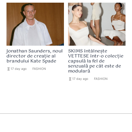
Jonathan Saunders, noul
SKIMS întâlnește
director de creație al
VETTESE într-o colecție
brandului Kate Spade
capsulă la fel de
senzuală pe cât este de
hourglass_full
17 day ago
format_list_bulleted
FASHION
modulară
hourglass_full
17 day ago
format_list_bulleted
FASHION