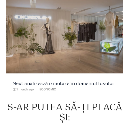
Next analizează o mutare în domeniul luxului
hourglass_full
1 month ago
format_list_bulleted
ECONOMIC
S-AR PUTEA SĂ-ȚI PLACĂ
ȘI: