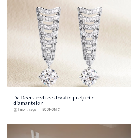
De Beers reduce drastic prețurile
diamantelor
hourglass_full
1 month ago
format_list_bulleted
ECONOMIC