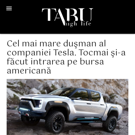
menu
Cel mai mare duşman al
companiei Tesla. Tocmai şi-a
făcut intrarea pe bursa
americană