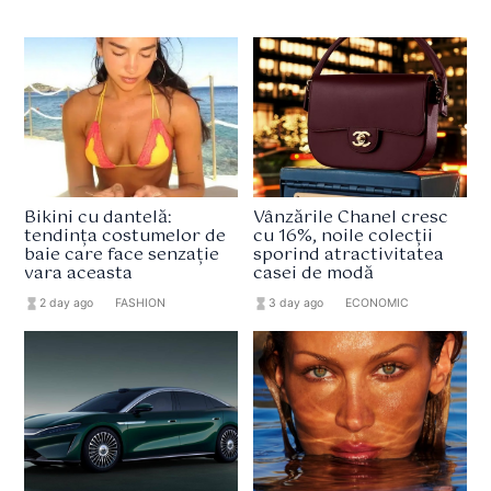
Bikini cu dantelă:
Vânzările Chanel cresc
tendința costumelor de
cu 16%, noile colecții
baie care face senzație
sporind atractivitatea
vara aceasta
casei de modă
hourglass_full
2 day ago
format_list_bulleted
FASHION
hourglass_full
3 day ago
format_list_bulleted
ECONOMIC