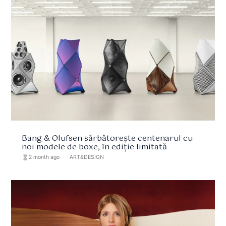
Bang & Olufsen sărbătorește centenarul cu
noi modele de boxe, în ediție limitată
hourglass_full
2 month ago
format_list_bulleted
ART&DESIGN