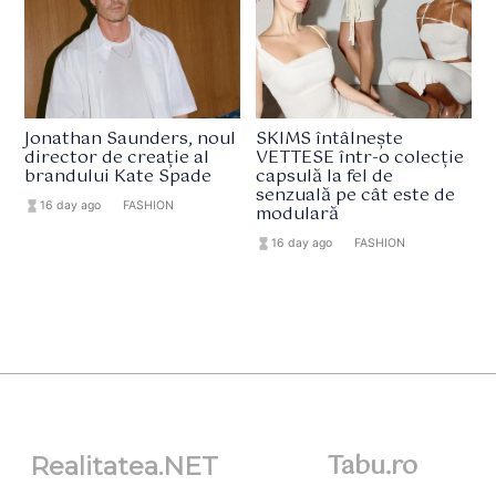
Jonathan Saunders, noul
SKIMS întâlnește
director de creație al
VETTESE într-o colecție
brandului Kate Spade
capsulă la fel de
senzuală pe cât este de
hourglass_full
16 day ago
format_list_bulleted
FASHION
modulară
hourglass_full
16 day ago
format_list_bulleted
FASHION
Tabu.ro
Realitatea.NET