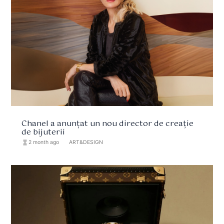
Chanel a anunțat un nou director de creație
de bijuterii
hourglass_full
2 month ago
format_list_bulleted
ART&DESIGN