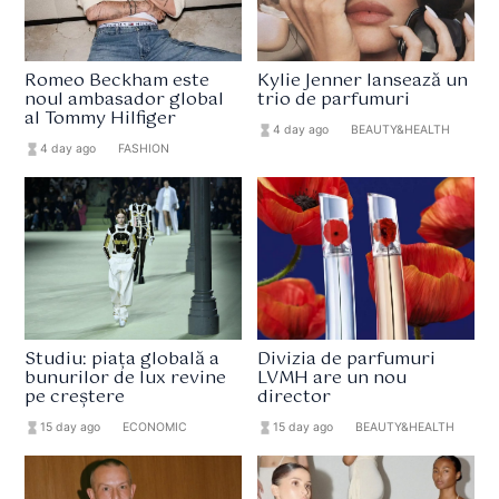
Romeo Beckham este
Kylie Jenner lansează un
noul ambasador global
trio de parfumuri
al Tommy Hilfiger
hourglass_full
4 day ago
format_list_bulleted
BEAUTY&HEALTH
hourglass_full
4 day ago
format_list_bulleted
FASHION
Studiu: piața globală a
Divizia de parfumuri
bunurilor de lux revine
LVMH are un nou
pe creștere
director
hourglass_full
15 day ago
format_list_bulleted
ECONOMIC
hourglass_full
15 day ago
format_list_bulleted
BEAUTY&HEALTH