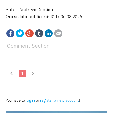
Autor: Andreea Damian
Ora si data publicarii: 10:17 06.03.2026
Comment Section
chevron_left
chevron_right
1
log in
register a new account
You have to
or
!