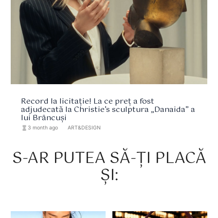
Record la licitație! La ce preț a fost
adjudecată la Christie’s sculptura „Danaida” a
lui Brâncuși
hourglass_full
3 month ago
format_list_bulleted
ART&DESIGN
S-AR PUTEA SĂ-ȚI PLACĂ
ȘI: