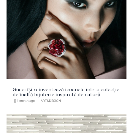
Gucci își reinventează icoanele într-o colecție
de înaltă bijuterie inspirată de natură
hourglass_full
1 month ago
format_list_bulleted
ART&DESIGN