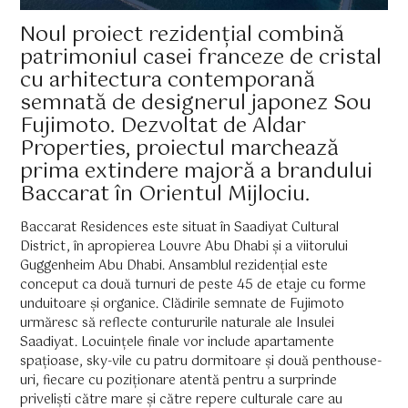
Noul proiect rezidențial combină
patrimoniul casei franceze de cristal
cu arhitectura contemporană
semnată de designerul japonez Sou
Fujimoto. Dezvoltat de Aldar
Properties, proiectul marchează
prima extindere majoră a brandului
Baccarat în Orientul Mijlociu.
Baccarat Residences este situat în Saadiyat Cultural
District, în apropierea Louvre Abu Dhabi și a viitorului
Guggenheim Abu Dhabi. Ansamblul rezidențial este
conceput ca două turnuri de peste 45 de etaje cu forme
unduitoare și organice. Clădirile semnate de Fujimoto
urmăresc să reflecte contururile naturale ale Insulei
Saadiyat. Locuințele finale vor include apartamente
spațioase, sky-vile cu patru dormitoare și două penthouse-
uri, fiecare cu poziționare atentă pentru a surprinde
priveliști către mare și către repere culturale care au