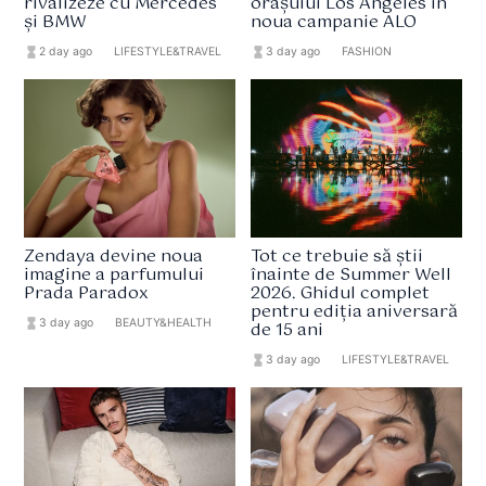
rivalizeze cu Mercedes
orașului Los Angeles în
și BMW
noua campanie ALO
hourglass_full
2 day ago
format_list_bulleted
LIFESTYLE&TRAVEL
hourglass_full
3 day ago
format_list_bulleted
FASHION
Zendaya devine noua
Tot ce trebuie să știi
imagine a parfumului
înainte de Summer Well
Prada Paradox
2026. Ghidul complet
pentru ediția aniversară
hourglass_full
3 day ago
format_list_bulleted
BEAUTY&HEALTH
de 15 ani
hourglass_full
3 day ago
format_list_bulleted
LIFESTYLE&TRAVEL