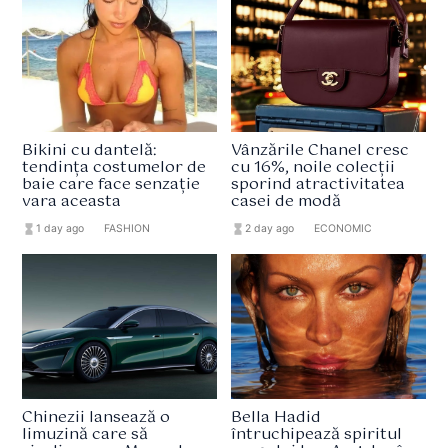
Bikini cu dantelă:
Vânzările Chanel cresc
tendința costumelor de
cu 16%, noile colecții
baie care face senzație
sporind atractivitatea
vara aceasta
casei de modă
hourglass_full
1 day ago
format_list_bulleted
FASHION
hourglass_full
2 day ago
format_list_bulleted
ECONOMIC
Chinezii lansează o
Bella Hadid
limuzină care să
întruchipează spiritul