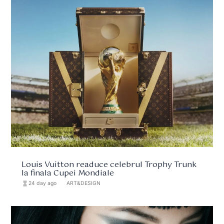
Louis Vuitton readuce celebrul Trophy Trunk
la finala Cupei Mondiale
hourglass_full
24 day ago
format_list_bulleted
ART&DESIGN