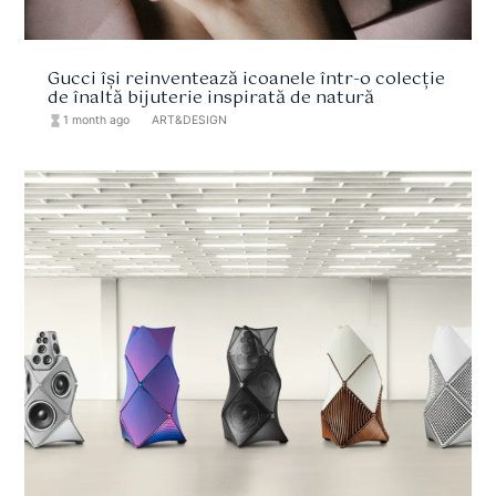
Gucci își reinventează icoanele într-o colecție
de înaltă bijuterie inspirată de natură
hourglass_full
1 month ago
format_list_bulleted
ART&DESIGN