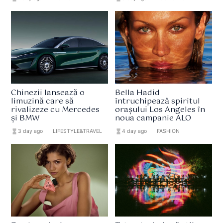
Chinezii lansează o
Bella Hadid
limuzină care să
întruchipează spiritul
rivalizeze cu Mercedes
orașului Los Angeles în
și BMW
noua campanie ALO
hourglass_full
3 day ago
format_list_bulleted
LIFESTYLE&TRAVEL
hourglass_full
4 day ago
format_list_bulleted
FASHION