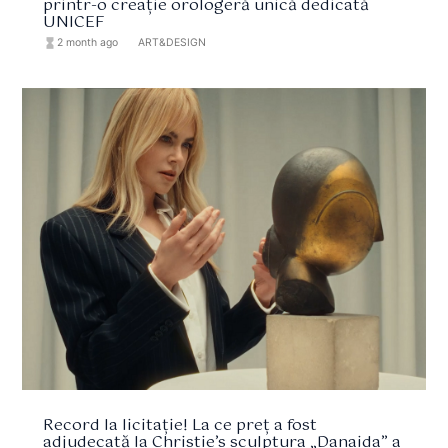
printr-o creație orologeră unică dedicată
UNICEF
hourglass_full
2 month ago
format_list_bulleted
ART&DESIGN
Record la licitație! La ce preț a fost
adjudecată la Christie’s sculptura „Danaida” a