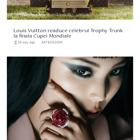
Louis Vuitton readuce celebrul Trophy Trunk
la finala Cupei Mondiale
hourglass_full
25 day ago
format_list_bulleted
ART&DESIGN