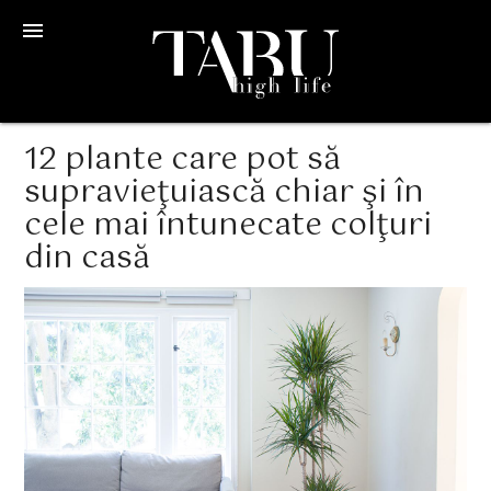
menu
12 plante care pot să
supravieţuiască chiar şi în
cele mai întunecate colţuri
din casă