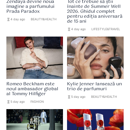
Zendaya devine noua
Tot ce trebuie să știi
imagine a parfumului
înainte de Summer Well
Prada Paradox
2026. Ghidul complet
pentru ediția aniversară
hourglass_full
4 day ago
format_list_bulleted
BEAUTY&HEALTH
de 15 ani
hourglass_full
4 day ago
format_list_bulleted
LIFESTYLE&TRAVEL
Romeo Beckham este
Kylie Jenner lansează un
noul ambasador global
trio de parfumuri
al Tommy Hilfiger
hourglass_full
5 day ago
format_list_bulleted
BEAUTY&HEALTH
hourglass_full
5 day ago
format_list_bulleted
FASHION