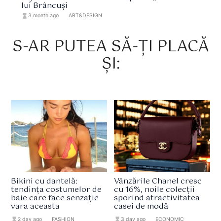
lui Brâncuși
hourglass_full
3 month ago
format_list_bulleted
ART&DESIGN
S-AR PUTEA SĂ-ȚI PLACĂ
ȘI:
Bikini cu dantelă:
Vânzările Chanel cresc
tendința costumelor de
cu 16%, noile colecții
baie care face senzație
sporind atractivitatea
vara aceasta
casei de modă
hourglass_full
2 day ago
format_list_bulleted
FASHION
hourglass_full
3 day ago
format_list_bulleted
ECONOMIC