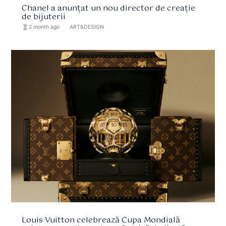
Chanel a anunțat un nou director de creație
de bijuterii
hourglass_full
2 month ago
format_list_bulleted
ART&DESIGN
Louis Vuitton celebrează Cupa Mondială