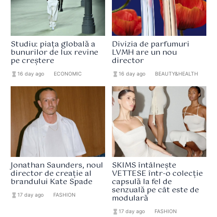
Studiu: piața globală a
Divizia de parfumuri
bunurilor de lux revine
LVMH are un nou
pe creștere
director
hourglass_full
16 day ago
format_list_bulleted
ECONOMIC
hourglass_full
16 day ago
format_list_bulleted
BEAUTY&HEALTH
Jonathan Saunders, noul
SKIMS întâlnește
director de creație al
VETTESE într-o colecție
brandului Kate Spade
capsulă la fel de
senzuală pe cât este de
hourglass_full
17 day ago
format_list_bulleted
FASHION
modulară
hourglass_full
17 day ago
format_list_bulleted
FASHION