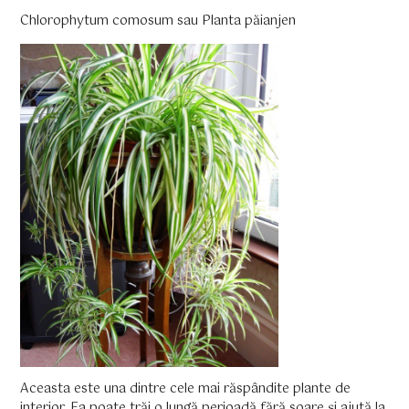
Chlorophytum comosum sau Planta păianjen
Aceasta este una dintre cele mai răspândite plante de
interior. Ea poate trăi o lungă perioadă fără soare şi ajută la