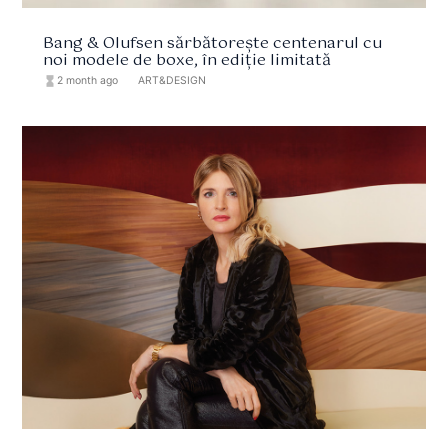
Bang & Olufsen sărbătorește centenarul cu
noi modele de boxe, în ediție limitată
hourglass_full
2 month ago
format_list_bulleted
ART&DESIGN