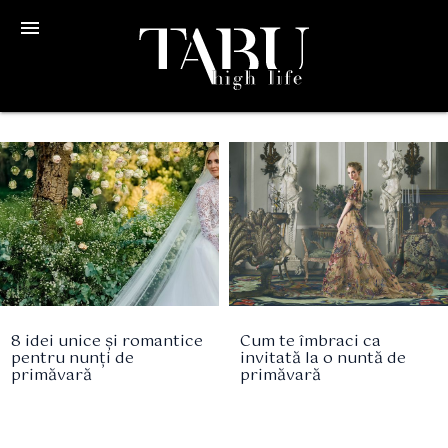
menu
8 idei unice și romantice
Cum te îmbraci ca
pentru nunți de
invitată la o nuntă de
primăvară
primăvară