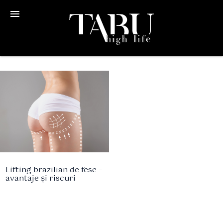
menu
Lifting brazilian de fese –
avantaje și riscuri