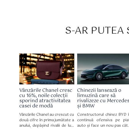
S-AR PUTEA S
Vânzările Chanel cresc
Chinezii lansează o
cu 16%, noile colecții
limuzină care să
sporind atractivitatea
rivalizeze cu Mercede
casei de modă
și BMW
Vânzările Chanel au crescut cu
Constructorul chinez BYD î
două cifre în prima jumătate a
continuă ofensiva pe pia
anului, depășind rivalii de lux,
auto și face un nou pas căt