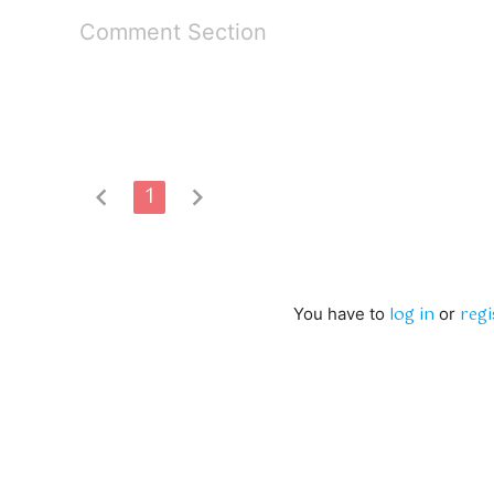
Comment Section
chevron_left
1
chevron_right
log in
regi
You have to
or