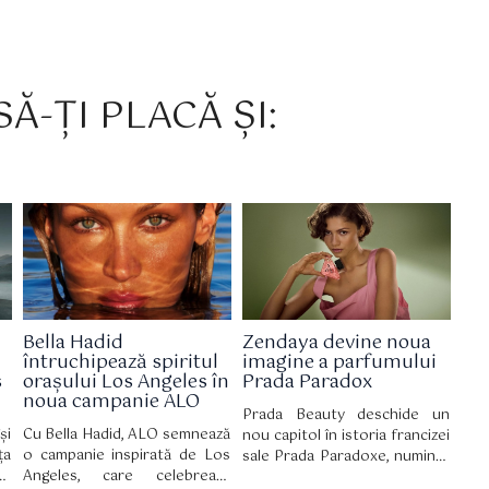
Ă-ȚI PLACĂ ȘI:
Bella Hadid
Zendaya devine noua
întruchipează spiritul
imagine a parfumului
s
orașului Los Angeles în
Prada Paradox
noua campanie ALO
Prada Beauty deschide un
și
Cu Bella Hadid, ALO semnează
nou capitol în istoria francizei
ța
o campanie inspirată de Los
sale Prada Paradoxe, numind-
re
Angeles, care celebrează
o pe Zendaya ambasador