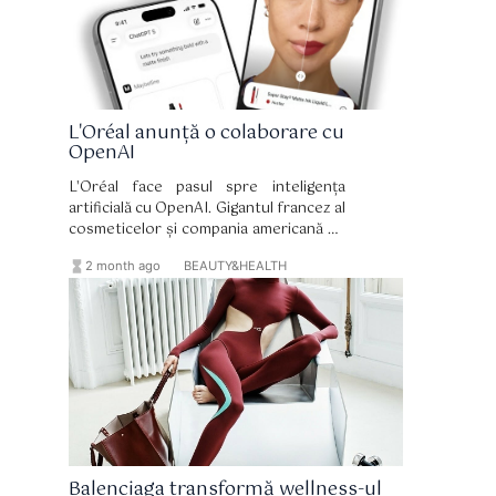
L'Oréal anunță o colaborare cu
OpenAI
L'Oréal face pasul spre inteligența
artificială cu OpenAI. Gigantul francez al
cosmeticelor și compania americană de
tehnologie și-au anunțat parteneriatul
hourglass_full
format_list_bulleted
2 month ago
BEAUTY&HEALTH
la târgul comercial VivaTech, care se
desfășoară la Paris până la sfârșitul
săptămânii.
Balenciaga transformă wellness-ul