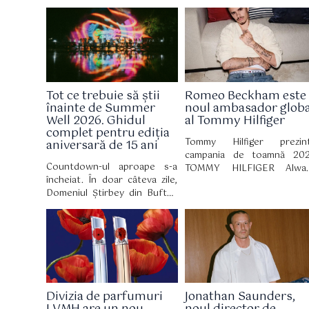
inclusiv LVMH, deoarece
segmentul premium, odată 
cumpărătorii bogați au
lansarea modelului Da Han,
cheltuit o grămadă de bani pe
limuzină electrică de ma
noile creații de modă ale
dimensiuni care ținteș
designerului Matthieu Blazy.
direct rivali consacrați prec
Mercedes S-Class, Merced
EQS și BMW Seria 7.
Tot ce trebuie să știi
Romeo Beckham este
înainte de Summer
noul ambasador globa
Well 2026. Ghidul
al Tommy Hilfiger
complet pentru ediția
Tommy Hilfiger prezin
aniversară de 15 ani
campania de toamnă 20
Countdown-ul aproape s-a
TOMMY HILFIGER Alwa
încheiat. În doar câteva zile,
Denim cu Romeo Beckham 
Domeniul Știrbey din Buftea
rol principal. Campania a fo
devine din nou locul în care
filmată în cadrul hotelului T
zeci de mii de oameni vin
Mark, unde stilul newyorkez 
pentru trei zile de muzică,
influența culturală 
artă, nopți lungi și experiențe
întâlnesc.
care definesc vara. La 15 ani
de la prima ediție, Summer
Well revine cu un line-up
Divizia de parfumuri
Jonathan Saunders,
eclectic și un univers