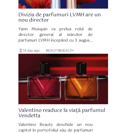
Divizia de parfumuri LVMH are un
nou director
Yann Musquin va prelua rolul de
director general al mărcilor de
parfumuri LVMH începând cu 3 august.
El îl succede pe Romain Spitzer, care
hourglass_full
format_list_bulleted
14 day ago
BEAUTY&HEALTH
părăsește grupul după 10 ani la
conducerea diviziei.
Valentino readuce la viață parfumul
Vendetta
Valentino Beauty deschide un nou
capitol în portofoliul său de parfumuri