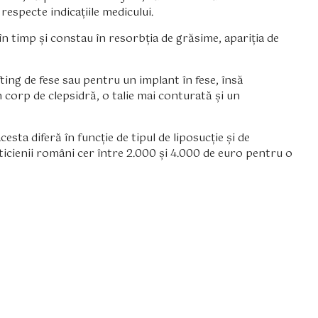
specte indicațiile medicului.
în timp și constau în resorbția de grăsime, apariția de
fting de fese sau pentru un implant în fese, însă
 corp de clepsidră, o talie mai conturată și un
cesta diferă în funcție de tipul de liposucție și de
icienii români cer între 2.000 și 4.000 de euro pentru o