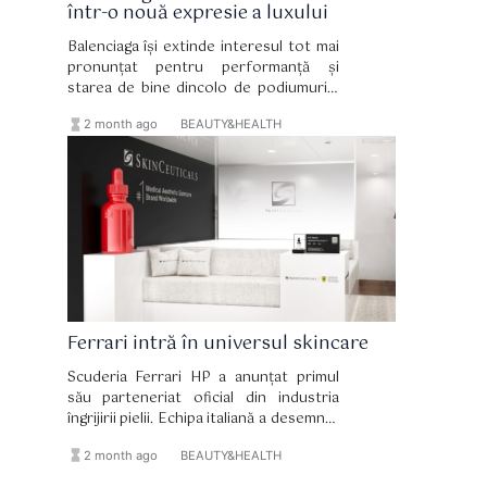
într-o nouă expresie a luxului
Balenciaga își extinde interesul tot mai
pronunțat pentru performanță și
starea de bine dincolo de podiumurile
de modă, lansând o inițiativă globală
hourglass_full
format_list_bulleted
2 month ago
BEAUTY&HEALTH
care poziționează wellness-ul în centrul
universului luxury.
Ferrari intră în universul skincare
Scuderia Ferrari HP a anunțat primul
său parteneriat oficial din industria
îngrijirii pielii. Echipa italiană a desemnat
SkinCeuticals drept partener oficial de
hourglass_full
format_list_bulleted
2 month ago
BEAUTY&HEALTH
skincare într-un acord multianual care
reunește două branduri construite în