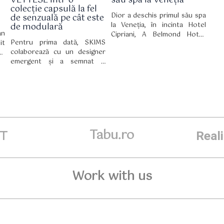
VETTESE într-o
său spa la Veneția
colecție capsulă la fel
Dior a deschis primul său spa
de senzuală pe cât este
la Veneția, în incinta Hotel
de modulară
an
Cipriani, A Belmond Hotel,
Pentru prima dată, SKIMS
it
inaugurând astfel un nou
colaborează cu un designer
ru
capitol în relația de lungă
emergent și a semnat o
un
durată dintre brand și
colecție capsulă în ediție
ul
celebrul oraș italian. Spa-ul și-
limitată cu VETTESE, în care
at
a primit primii oaspeți pe 15
draparea devine un adevărat
 o
iulie și reprezintă una dintre
domeniu de expresie.
st
componentele de bază ale
amplului proces de renovare a
hotelului, coordonat de
arhitectul Peter Marino.
Tabu.ro
ET
Real
Work with us