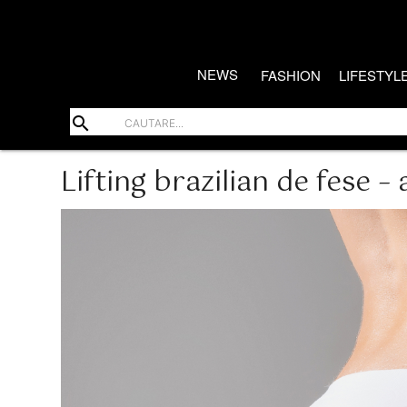
NEWS
FASHION
LIFESTYL
search
Lifting brazilian de fese – 