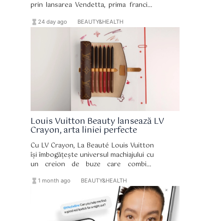
prin lansarea Vendetta, prima franciză
de parfumuri prestige complet nouă a
hourglass_full
format_list_bulleted
24 day ago
BEAUTY&HEALTH
casei italiene din ultimii șase ani.
Louis Vuitton Beauty lansează LV
Crayon, arta liniei perfecte
Cu LV Crayon, La Beauté Louis Vuitton
își îmbogățește universul machiajului cu
un creion de buze care combină
precizia, senzorialitatea și designul într-
hourglass_full
format_list_bulleted
1 month ago
BEAUTY&HEALTH
o viziune hotărât luxoasă asupra
gestului de înfrumusețare.