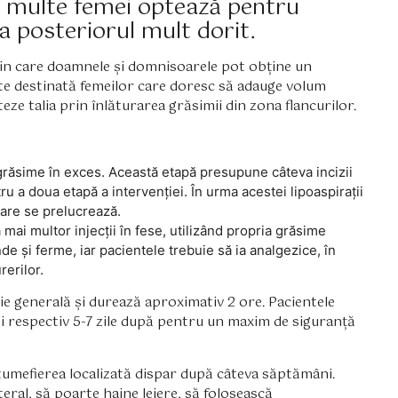
mai multe femei optează pentru
 posteriorul mult dorit.
prin care doamnele și domnisoarele pot obține un
te destinată femeilor care doresc să adauge volum
teze talia prin înlăturarea grăsimii din zona flancurilor.
u grăsime în exces. Această etapă presupune câteva incizii
ru a doua etapă a intervenției. În urma acestei lipoaspirații
care se prelucrează.
ai multor injecții în fese, utilizând propria grăsime
nde și ferme, iar pacientele trebuie să ia analgezice, în
erilor.
ie generală și durează aproximativ 2 ore. Pacientele
și respectiv 5-7 zile după pentru un maxim de siguranță
i tumefierea localizată dispar după câteva săptămâni.
ral, să poarte haine lejere, să folosească