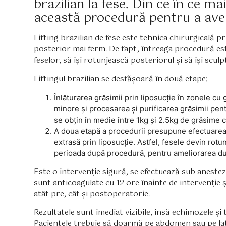
brazilian la fese. Din ce în ce 
această procedură pentru a avea
Lifting brazilian de fese este tehnica chirurgicală 
posterior mai ferm. De fapt, întreaga procedură es
feselor, să își rotunjească posteriorul și să își sculp
Liftingul brazilian se desfășoară în două etape:
Înlăturarea grăsimii prin liposucție în zonele c
minore și procesarea și purificarea grăsimii pent
se obțin în medie între 1kg și 2.5kg de grăsime 
A doua etapă a procedurii presupune efectuarea m
extrasă prin liposucție. Astfel, fesele devin rotu
perioada după procedură, pentru ameliorarea dur
Este o intervenție sigură, se efectuează sub anestez
sunt anticoagulate cu 12 ore înainte de intervenție 
atât pre, cât și postoperatorie.
Rezultatele sunt imediat vizibile, însă echimozele ș
Pacientele trebuie să doarmă pe abdomen sau pe late