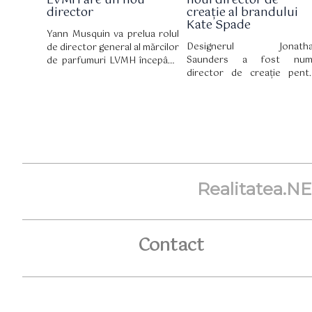
LVMH are un nou
noul director de
construit în jurul culturii
director
creație al brandului
contemporane.
Kate Spade
Yann Musquin va prelua rolul
Designerul Jonath
de director general al mărcilor
Saunders a fost num
de parfumuri LVMH începând
director de creație pent
cu 3 august. El îl succede pe
Kate Spade, marcând 
Romain Spitzer, care
moment-cheie pentru brand
părăsește grupul după 10 ani
newyorkez, care a funcțion
la conducerea diviziei.
în ultimii cinci ani fără
persoană anume în ace
post.
Realitatea.N
Contact