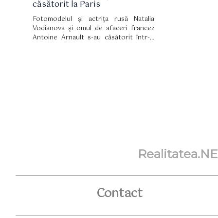
căsătorit la Paris
Fotomodelul şi actriţa rusă Natalia
Vodianova şi omul de afaceri francez
Antoine Arnault s-au căsătorit într-o
ceremonie civilă simplă, la Primăria din
Paris.
Realitatea.N
Contact