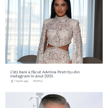
Câți bani a făcut Adelina Pestrițu din
Instagram în anul 2025
hourglass_full
1 month ago
format_list_bulleted
PEOPLE