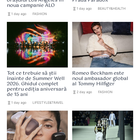
orașului Los Angeles în
Prada Paradox
noua campanie ALO
hourglass_full
1 day ago
format_list_bulleted
BEAUTY&HEALTH
hourglass_full
1 day ago
format_list_bulleted
FASHION
Tot ce trebuie să știi
Romeo Beckham este
înainte de Summer Well
noul ambasador global
2026. Ghidul complet
al Tommy Hilfiger
pentru ediția aniversară
hourglass_full
2 day ago
format_list_bulleted
FASHION
de 15 ani
hourglass_full
1 day ago
format_list_bulleted
LIFESTYLE&TRAVEL