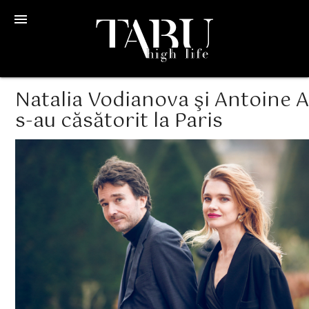
menu
Natalia Vodianova şi Antoine 
s-au căsătorit la Paris