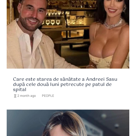
Care este starea de sănătate a Andreei Sasu
după cele două luni petrecute pe patul de
spital
hourglass_full
2 month ago
format_list_bulleted
PEOPLE