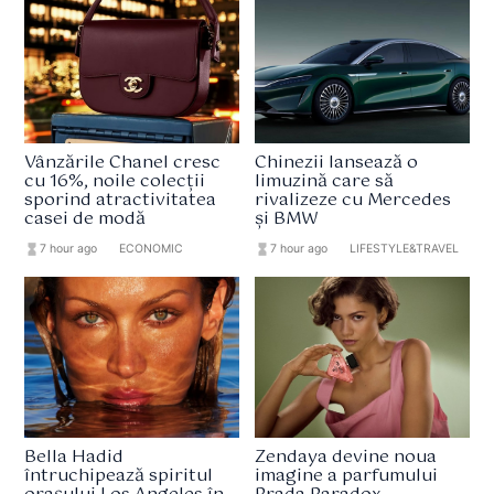
Vânzările Chanel cresc
Chinezii lansează o
cu 16%, noile colecții
limuzină care să
sporind atractivitatea
rivalizeze cu Mercedes
casei de modă
și BMW
hourglass_full
7 hour ago
format_list_bulleted
ECONOMIC
hourglass_full
7 hour ago
format_list_bulleted
LIFESTYLE&TRAVEL
Bella Hadid
Zendaya devine noua
întruchipează spiritul
imagine a parfumului