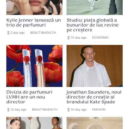
Kylie Jenner lansează un
Studiu: piața globală a
trio de parfumuri
bunurilor de lux revine
pe creștere
hourglass_full
2 day ago
format_list_bulleted
BEAUTY&HEALTH
hourglass_full
13 day ago
format_list_bulleted
ECONOMIC
Divizia de parfumuri
Jonathan Saunders, noul
LVMH are un nou
director de creație al
director
brandului Kate Spade
hourglass_full
13 day ago
format_list_bulleted
BEAUTY&HEALTH
hourglass_full
14 day ago
format_list_bulleted
FASHION