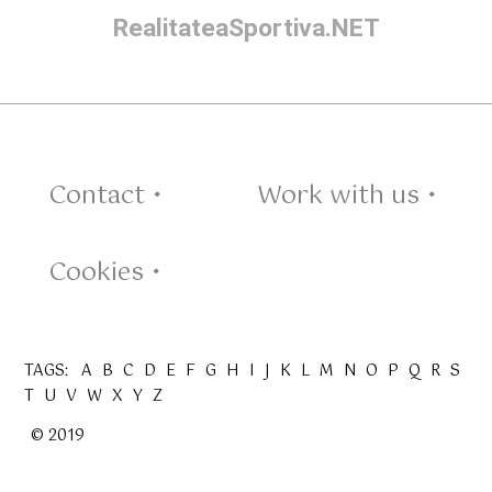
RealitateaSportiva.NET
Contact •
Work with us •
Cookies •
TAGS:
A
B
C
D
E
F
G
H
I
J
K
L
M
N
O
P
Q
R
S
T
U
V
W
X
Y
Z
© 2019