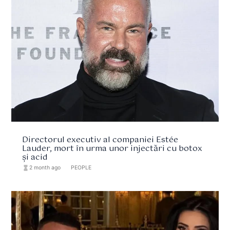
Directorul executiv al companiei Estée
Lauder, mort în urma unor injectări cu botox
și acid
hourglass_full
2 month ago
format_list_bulleted
PEOPLE