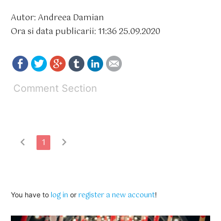
Autor: Andreea Damian
Ora si data publicarii: 11:36 25.09.2020
Comment Section
chevron_left
chevron_right
1
log in
register a new account
You have to
or
!