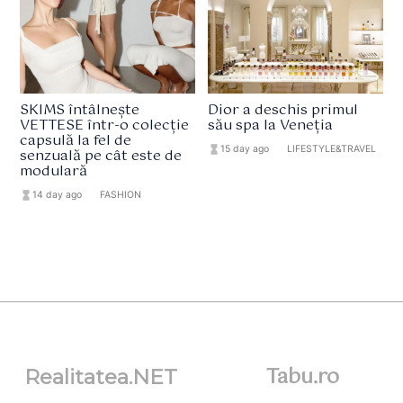
SKIMS întâlnește
Dior a deschis primul
VETTESE într-o colecție
său spa la Veneția
capsulă la fel de
hourglass_full
15 day ago
format_list_bulleted
LIFESTYLE&TRAVEL
senzuală pe cât este de
modulară
hourglass_full
14 day ago
format_list_bulleted
FASHION
Tabu.ro
Realitatea.NET