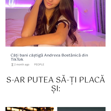
Câți bani câștigă Andreea Bostănică din
TikTok
hourglass_full
2 month ago
format_list_bulleted
PEOPLE
S-AR PUTEA SĂ-ȚI PLACĂ
ȘI: