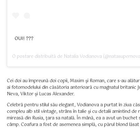
OUI! ???
O postare distribuită de
Natalia Vodianova
(@natasupernova
Cei doi au împreună doi copii, Maxim şi Roman, care s-au alătura
ai fotomodelului din căsătoria anterioară cu magnatul britanic 
Neva, Viktor şi Lucas Alexander.
Celebră pentru stilul său elegant, Vodianova a purtat în ziua căs
compleu alb stil vintage, strâns în talie şi cu detalii amintind de 
mireasă din Rusia, ţara sa natală. În mână, ea a avut un buchet s
câmp. Coafura a fost de asemenea simplă, cu părul blond lăsat 