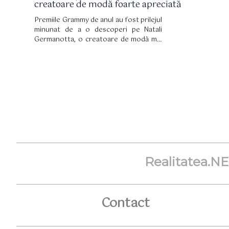
creatoare de modă foarte apreciată
Premiile Grammy de anul au fost prilejul
minunat de a o descoperi pe Natali
Germanotta, o creatoare de modă mai
puțin cunoscută și sora mai mică a
celebrei Lady Gaga.
Realitatea.N
Contact