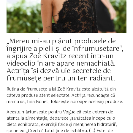
„Mereu mi-au plăcut produsele de
îngrijire a pielii și de înfrumusețare",
a spus Zoë Kravitz recent într-un
videoclip în are apare nemachiată.
Actrița își dezvăluie secretele de
frumusețe pentru un ten radiant.
Rutina de frumusețe a lui Zoë Kravitz este alcătuită din
câteva produse atent selectate. Actrița recunoaște că
mama sa, Lisa Bonet, folosește aproape aceleași produse.
Acesta mărturisește pentru Vogue că este extrem de
atentă la alimentație, deoarece „sănătatea începe cu o
dietă echilibrată, exerciții fizice și menținerea hidratării”,
spune ea. „Cred că totul ține de echilibru. (...) Este, de