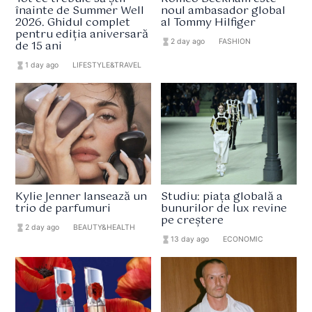
înainte de Summer Well
noul ambasador global
2026. Ghidul complet
al Tommy Hilfiger
pentru ediția aniversară
hourglass_full
2 day ago
format_list_bulleted
FASHION
de 15 ani
hourglass_full
1 day ago
format_list_bulleted
LIFESTYLE&TRAVEL
Kylie Jenner lansează un
Studiu: piața globală a
trio de parfumuri
bunurilor de lux revine
pe creștere
hourglass_full
2 day ago
format_list_bulleted
BEAUTY&HEALTH
hourglass_full
13 day ago
format_list_bulleted
ECONOMIC