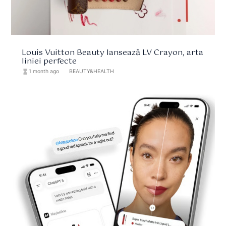
Louis Vuitton Beauty lansează LV Crayon, arta
liniei perfecte
hourglass_full
1 month ago
format_list_bulleted
BEAUTY&HEALTH