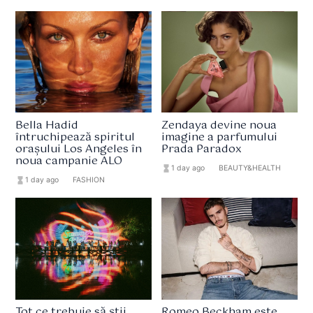
Bella Hadid
Zendaya devine noua
întruchipează spiritul
imagine a parfumului
orașului Los Angeles în
Prada Paradox
noua campanie ALO
hourglass_full
1 day ago
format_list_bulleted
BEAUTY&HEALTH
hourglass_full
1 day ago
format_list_bulleted
FASHION
Tot ce trebuie să știi
Romeo Beckham este