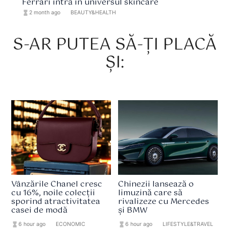
Ferrari intră în universul skincare
hourglass_full
2 month ago
format_list_bulleted
BEAUTY&HEALTH
S-AR PUTEA SĂ-ȚI PLACĂ
ȘI:
Vânzările Chanel cresc
Chinezii lansează o
cu 16%, noile colecții
limuzină care să
sporind atractivitatea
rivalizeze cu Mercedes
casei de modă
și BMW
hourglass_full
6 hour ago
format_list_bulleted
ECONOMIC
hourglass_full
6 hour ago
format_list_bulleted
LIFESTYLE&TRAVEL