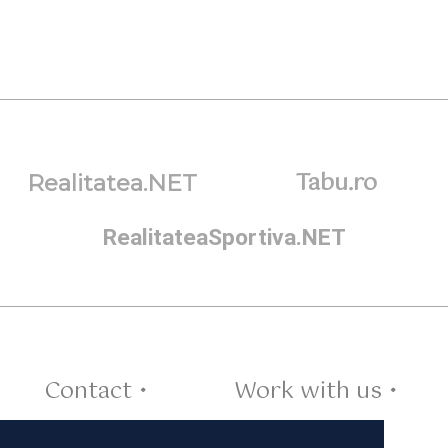
Tabu.ro
Realitatea.NET
RealitateaSportiva.NET
Contact •
Work with us •