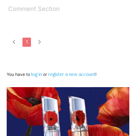
Comment Section
chevron_left
chevron_right
1
log in
register a new account
You have to
or
!