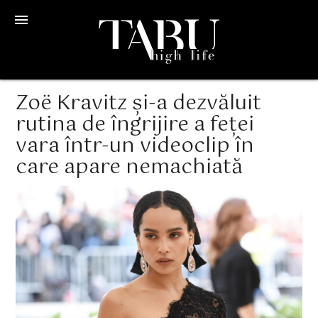
menu
Zoë Kravitz și-a dezvăluit
rutina de îngrijire a feței
vara într-un videoclip în
care apare nemachiată