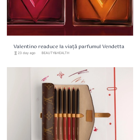
Valentino readuce la viață parfumul Vendetta
hourglass_full
23 day ago
format_list_bulleted
BEAUTY&HEALTH