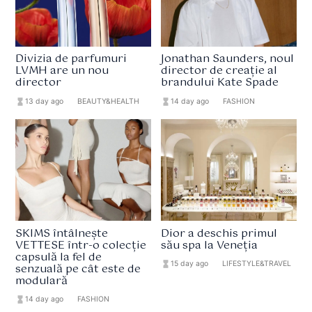
Divizia de parfumuri
Jonathan Saunders, noul
LVMH are un nou
director de creație al
director
brandului Kate Spade
hourglass_full
13 day ago
format_list_bulleted
BEAUTY&HEALTH
hourglass_full
14 day ago
format_list_bulleted
FASHION
SKIMS întâlnește
Dior a deschis primul
VETTESE într-o colecție
său spa la Veneția
capsulă la fel de
hourglass_full
15 day ago
format_list_bulleted
LIFESTYLE&TRAVEL
senzuală pe cât este de
modulară
hourglass_full
14 day ago
format_list_bulleted
FASHION