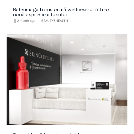
Balenciaga transformă wellness-ul într-o
nouă expresie a luxului
hourglass_full
2 month ago
format_list_bulleted
BEAUTY&HEALTH