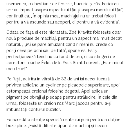
asemenea, o chestiune de fericire, bucurie și râs. Fericirea
are un impact asupra aspectului tău și asupra moralului tău”,
continuă ea. „În opinia mea, machiajul nu ar trebui folosit
pentru a vă ascunde sau acoperi, ci pentru a vă evidenția”.
Odată ce fața ei este hidratată, Zoë Kravitz folosește doar
nouă produse de machiaj, pentru un aspect mai mult decât
natural. „ „Mi se pare amuzant când nimeni nu crede că
porți ceva pe ochi sau pe față”, spune ea. Ea își
perfecționează tenul nu cu fond de ten, ci cu atingeri de
corector: Touche Éclat de la Yves Saint Laurent. „Este micul
meu truc!”
Pe față, actrița în vârstă de 32 de ani își accentuează
privirea aplicând un eyeliner pe pleaopele superioare, apoi
estompează creionul folosind degetul. Apoi aplică un
pigment pe obraji și pleoape pentru strălucire. În cele din
urmă, folosește un creion roz Marc Jacobs pentru a-și
îmbunătăți conturul buzelor.
Ea acordă o atenție specială centrului gurii pentru a obține
buze pline. „Există diferite tipuri de machiaj și fiecare