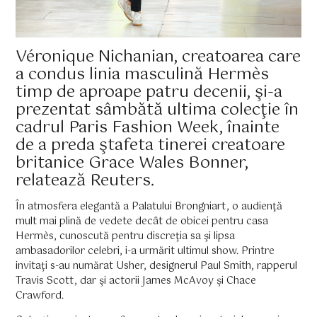
Véronique Nichanian, creatoarea care
a condus linia masculină Hermès
timp de aproape patru decenii, şi-a
prezentat sâmbătă ultima colecţie în
cadrul Paris Fashion Week, înainte
de a preda ştafeta tinerei creatoare
britanice Grace Wales Bonner,
relatează Reuters.
În atmosfera elegantă a Palatului Brongniart, o audienţă
mult mai plină de vedete decât de obicei pentru casa
Hermès, cunoscută pentru discreţia sa şi lipsa
ambasadorilor celebri, i-a urmărit ultimul show. Printre
invitaţi s-au numărat Usher, designerul Paul Smith, rapperul
Travis Scott, dar şi actorii James McAvoy şi Chace
Crawford.