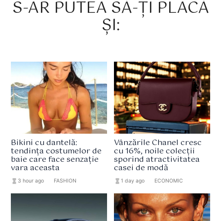
S-AR PUTEA SĂ-ȚI PLACĂ
ȘI:
Bikini cu dantelă:
Vânzările Chanel cresc
tendința costumelor de
cu 16%, noile colecții
baie care face senzație
sporind atractivitatea
vara aceasta
casei de modă
hourglass_full
3 hour ago
format_list_bulleted
FASHION
hourglass_full
1 day ago
format_list_bulleted
ECONOMIC