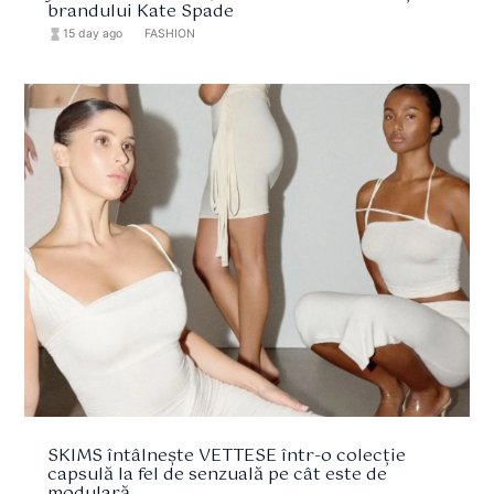
brandului Kate Spade
hourglass_full
15 day ago
format_list_bulleted
FASHION
SKIMS întâlnește VETTESE într-o colecție
capsulă la fel de senzuală pe cât este de
modulară