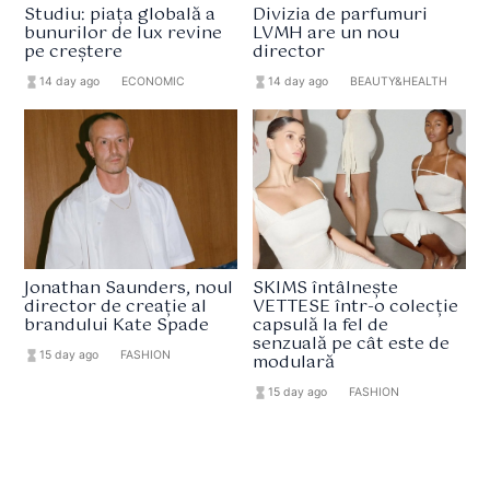
Studiu: piața globală a
Divizia de parfumuri
bunurilor de lux revine
LVMH are un nou
pe creștere
director
hourglass_full
14 day ago
format_list_bulleted
ECONOMIC
hourglass_full
14 day ago
format_list_bulleted
BEAUTY&HEALTH
Jonathan Saunders, noul
SKIMS întâlnește
director de creație al
VETTESE într-o colecție
brandului Kate Spade
capsulă la fel de
senzuală pe cât este de
hourglass_full
15 day ago
format_list_bulleted
FASHION
modulară
hourglass_full
15 day ago
format_list_bulleted
FASHION