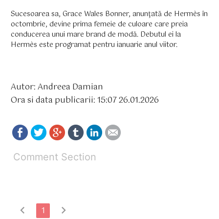
Sucesoarea sa, Grace Wales Bonner, anunţată de Hermès în
octombrie, devine prima femeie de culoare care preia
conducerea unui mare brand de modă. Debutul ei la
Hermès este programat pentru ianuarie anul viitor.
Autor: Andreea Damian
Ora si data publicarii: 15:07 26.01.2026
Comment Section
chevron_left
chevron_right
1