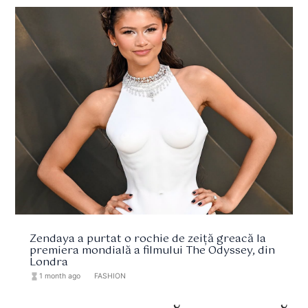
Zendaya a purtat o rochie de zeiță greacă la
premiera mondială a filmului The Odyssey, din
Londra
hourglass_full
1 month ago
format_list_bulleted
FASHION