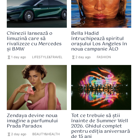
Chinezii lansează o
Bella Hadid
limuzină care să
întruchipează spiritul
rivalizeze cu Mercedes
orașului Los Angeles în
și BMW
noua campanie ALO
hourglass_full
1 day ago
format_list_bulleted
LIFESTYLE&TRAVEL
hourglass_full
2 day ago
format_list_bulleted
FASHION
Zendaya devine noua
Tot ce trebuie să știi
imagine a parfumului
înainte de Summer Well
Prada Paradox
2026. Ghidul complet
pentru ediția aniversară
hourglass_full
2 day ago
format_list_bulleted
BEAUTY&HEALTH
de 15 ani