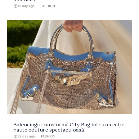
hourglass_full
15 day ago
format_list_bulleted
FASHION
Balenciaga transformă City Bag într-o creație
haute couture spectaculoasă
hourglass_full
22 day ago
format_list_bulleted
FASHION