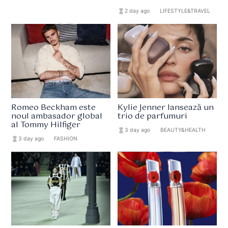
hourglass_full
2 day ago
format_list_bulleted
LIFESTYLE&TRAVEL
Romeo Beckham este
Kylie Jenner lansează un
noul ambasador global
trio de parfumuri
al Tommy Hilfiger
hourglass_full
3 day ago
format_list_bulleted
BEAUTY&HEALTH
hourglass_full
3 day ago
format_list_bulleted
FASHION