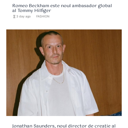
Romeo Beckham este noul ambasador global
al Tommy Hilfiger
hourglass_full
3 day ago
format_list_bulleted
FASHION
Jonathan Saunders, noul director de creație al