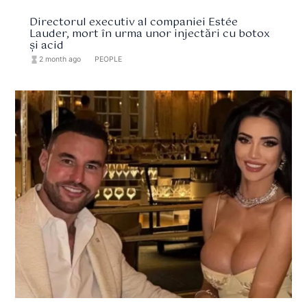
Directorul executiv al companiei Estée
Lauder, mort în urma unor injectări cu botox
și acid
hourglass_full
2 month ago
format_list_bulleted
PEOPLE