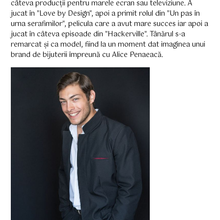
câteva producții pentru marele ecran sau televiziune. A
jucat în "Love by Design", apoi a primit rolul din "Un pas în
urna serafimilor", pelicula care a avut mare succes iar apoi a
jucat în câteva episoade din "Hackerville". Tânărul s-a
remarcat și ca model, fiind la un moment dat imaginea unui
brand de bijuterii împreună cu Alice Penaeacă.