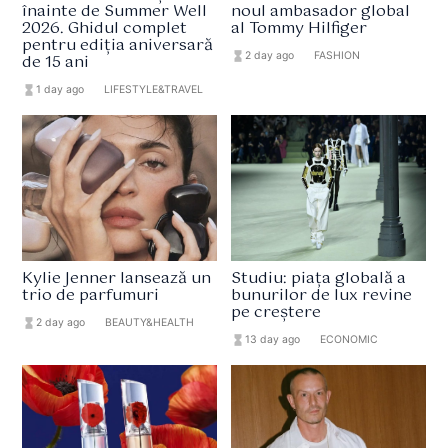
înainte de Summer Well
noul ambasador global
2026. Ghidul complet
al Tommy Hilfiger
pentru ediția aniversară
hourglass_full
2 day ago
format_list_bulleted
FASHION
de 15 ani
hourglass_full
1 day ago
format_list_bulleted
LIFESTYLE&TRAVEL
Kylie Jenner lansează un
Studiu: piața globală a
trio de parfumuri
bunurilor de lux revine
pe creștere
hourglass_full
2 day ago
format_list_bulleted
BEAUTY&HEALTH
hourglass_full
13 day ago
format_list_bulleted
ECONOMIC