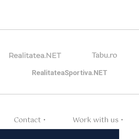
Tabu.ro
Realitatea.NET
RealitateaSportiva.NET
Contact •
Work with us •