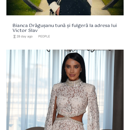
Bianca Drăgușanu tună și fulgeră la adresa lui
Victor Slav
hourglass_full
28 day ago
format_list_bulleted
PEOPLE