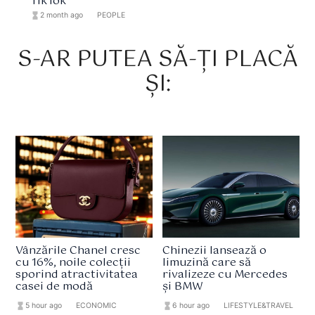
TikTok
hourglass_full
2 month ago
format_list_bulleted
PEOPLE
S-AR PUTEA SĂ-ȚI PLACĂ
ȘI:
Vânzările Chanel cresc
Chinezii lansează o
cu 16%, noile colecții
limuzină care să
sporind atractivitatea
rivalizeze cu Mercedes
casei de modă
și BMW
hourglass_full
5 hour ago
format_list_bulleted
ECONOMIC
hourglass_full
6 hour ago
format_list_bulleted
LIFESTYLE&TRAVEL