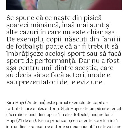
Se spune că ce naște din pisică
șoareci mănâncă, însă mai sunt și
alte cazuri în care nu este chiar așa.
De exemplu, copiii născuți din familii
de fotbaliști poate că ar fi trebuit să
îmbrățișeze același sport sau să facă
sport de performanță. Dar nu a fost
așa pentru unii dintre aceștia, care
au decis să se facă actori, modele
sau prezentatori de televiziune.
Kira Hagi (24 de ani) este primul exemplu de copil de
fotbalist care a ales actoria. Gică Hagi este un părinte fericit
căci măcar unul din copiii săi a ales fotbalul, anume Ianis
Hagi (21 de ani). Kira a practicat și ea diferite sporturi însă
într un final s-a axat pe actorie și deja a jucat în câteva filme