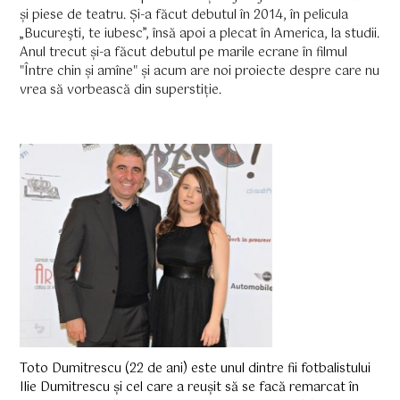
și piese de teatru. Și-a făcut debutul în 2014, în pelicula
„Bucureşti, te iubesc”, însă apoi a plecat în America, la studii.
Anul trecut și-a făcut debutul pe marile ecrane în filmul
"Între chin și amîne" și acum are noi proiecte despre care nu
vrea să vorbească din superstiție.
Toto Dumitrescu (22 de ani) este unul dintre fii fotbalistului
Ilie Dumitrescu și cel care a reușit să se facă remarcat în