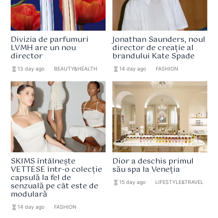
Divizia de parfumuri
Jonathan Saunders, noul
LVMH are un nou
director de creație al
director
brandului Kate Spade
hourglass_full
13 day ago
format_list_bulleted
BEAUTY&HEALTH
hourglass_full
14 day ago
format_list_bulleted
FASHION
SKIMS întâlnește
Dior a deschis primul
VETTESE într-o colecție
său spa la Veneția
capsulă la fel de
hourglass_full
15 day ago
format_list_bulleted
LIFESTYLE&TRAVEL
senzuală pe cât este de
modulară
hourglass_full
14 day ago
format_list_bulleted
FASHION