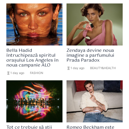
Bella Hadid
Zendaya devine noua
întruchipează spiritul
imagine a parfumului
orașului Los Angeles în
Prada Paradox
noua campanie ALO
hourglass_full
1 day ago
format_list_bulleted
BEAUTY&HEALTH
hourglass_full
1 day ago
format_list_bulleted
FASHION
Tot ce trebuie să știi
Romeo Beckham este