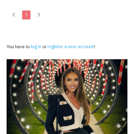
chevron_left
chevron_right
1
log in
register a new account
You have to
or
!