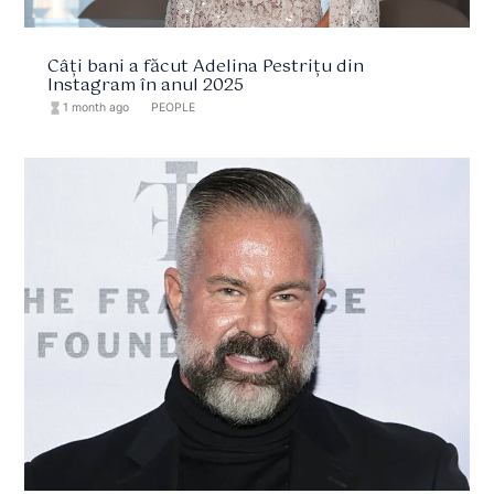
Câți bani a făcut Adelina Pestrițu din
Instagram în anul 2025
hourglass_full
1 month ago
format_list_bulleted
PEOPLE