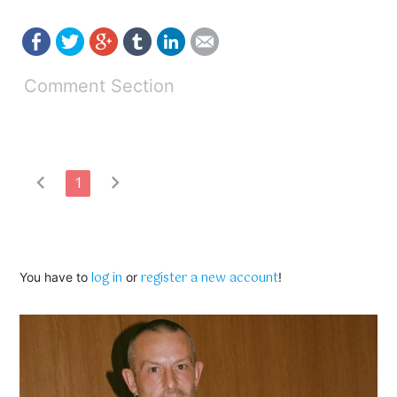
Comment Section
chevron_left
chevron_right
1
log in
register a new account
You have to
or
!