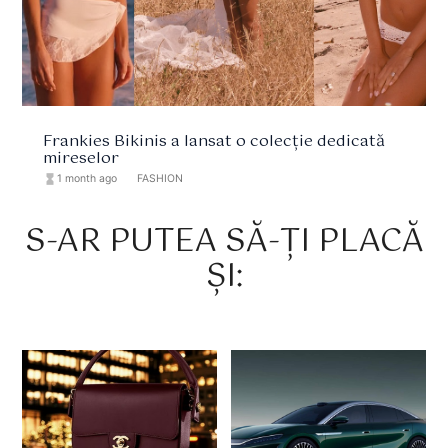
Frankies Bikinis a lansat o colecție dedicată
mireselor
hourglass_full
1 month ago
format_list_bulleted
FASHION
S-AR PUTEA SĂ-ȚI PLACĂ
ȘI: