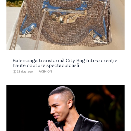
Balenciaga transformă City Bag într-o creație
haute couture spectaculoasă
hourglass_full
22 day ago
format_list_bulleted
FASHION