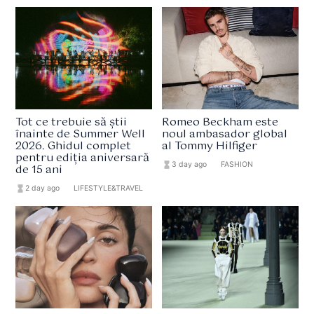
Tot ce trebuie să știi
Romeo Beckham este
înainte de Summer Well
noul ambasador global
2026. Ghidul complet
al Tommy Hilfiger
pentru ediția aniversară
hourglass_full
3 day ago
format_list_bulleted
FASHION
de 15 ani
hourglass_full
2 day ago
format_list_bulleted
LIFESTYLE&TRAVEL