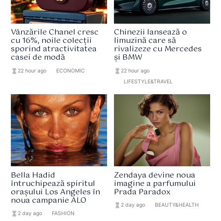
Vânzările Chanel cresc
Chinezii lansează o
cu 16%, noile colecții
limuzină care să
sporind atractivitatea
rivalizeze cu Mercedes
casei de modă
și BMW
hourglass_full
22 hour ago
format_list_bulleted
ECONOMIC
hourglass_full
22 hour ago
format_list_bulleted
LIFESTYLE&TRAVEL
Bella Hadid
Zendaya devine noua
întruchipează spiritul
imagine a parfumului
orașului Los Angeles în
Prada Paradox
noua campanie ALO
hourglass_full
2 day ago
format_list_bulleted
BEAUTY&HEALTH
hourglass_full
2 day ago
format_list_bulleted
FASHION