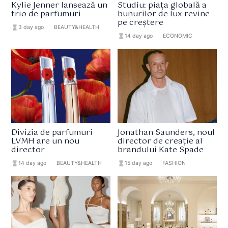
Kylie Jenner lansează un
Studiu: piața globală a
trio de parfumuri
bunurilor de lux revine
pe creștere
hourglass_full
3 day ago
format_list_bulleted
BEAUTY&HEALTH
hourglass_full
14 day ago
format_list_bulleted
ECONOMIC
Divizia de parfumuri
Jonathan Saunders, noul
LVMH are un nou
director de creație al
director
brandului Kate Spade
hourglass_full
14 day ago
format_list_bulleted
BEAUTY&HEALTH
hourglass_full
15 day ago
format_list_bulleted
FASHION