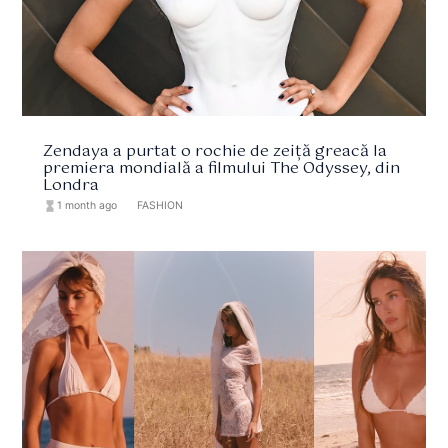
Zendaya a purtat o rochie de zeiță greacă la
premiera mondială a filmului The Odyssey, din
Londra
hourglass_full
1 month ago
format_list_bulleted
FASHION