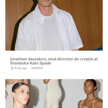
Jonathan Saunders, noul director de creație al
brandului Kate Spade
hourglass_full
15 day ago
format_list_bulleted
FASHION