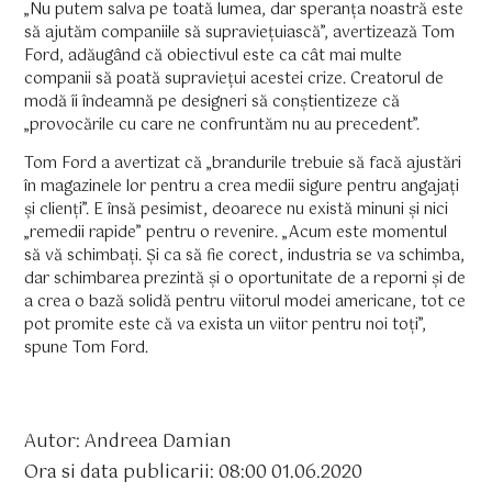
„Nu putem salva pe toată lumea, dar speranța noastră este
să ajutăm companiile să supraviețuiască”, avertizează Tom
Ford, adăugând că obiectivul este ca cât mai multe
companii să poată supraviețui acestei crize. Creatorul de
modă îi îndeamnă pe designeri să conștientizeze că
„provocările cu care ne confruntăm nu au precedent”.
Tom Ford a avertizat că „brandurile trebuie să facă ajustări
în magazinele lor pentru a crea medii sigure pentru angajați
și clienți”. E însă pesimist, deoarece nu există minuni și nici
„remedii rapide” pentru o revenire. „Acum este momentul
să vă schimbați. Și ca să fie corect, industria se va schimba,
dar schimbarea prezintă și o oportunitate de a reporni și de
a crea o bază solidă pentru viitorul modei americane, tot ce
pot promite este că va exista un viitor pentru noi toți”,
spune Tom Ford.
Autor: Andreea Damian
Ora si data publicarii: 08:00 01.06.2020