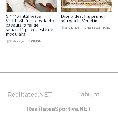
SKIMS întâlnește
Dior a deschis primul
VETTESE într-o colecție
său spa la Veneția
capsulă la fel de
hourglass_full
16 day ago
format_list_bulleted
LIFESTYLE&TRAVEL
senzuală pe cât este de
modulară
hourglass_full
15 day ago
format_list_bulleted
FASHION
Tabu.ro
Realitatea.NET
RealitateaSportiva.NET