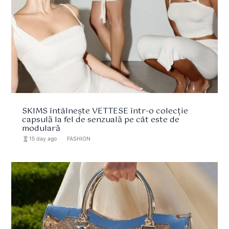
SKIMS întâlnește VETTESE într-o colecție
capsulă la fel de senzuală pe cât este de
modulară
hourglass_full
15 day ago
format_list_bulleted
FASHION