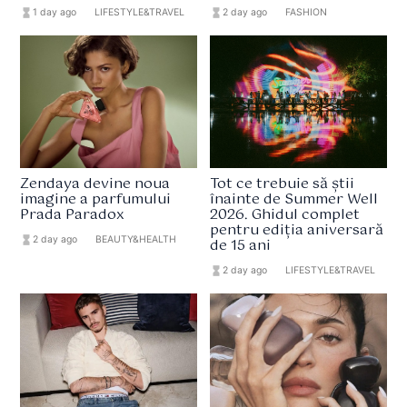
hourglass_full
1 day ago
format_list_bulleted
LIFESTYLE&TRAVEL
hourglass_full
2 day ago
format_list_bulleted
FASHION
Zendaya devine noua
Tot ce trebuie să știi
imagine a parfumului
înainte de Summer Well
Prada Paradox
2026. Ghidul complet
pentru ediția aniversară
hourglass_full
2 day ago
format_list_bulleted
BEAUTY&HEALTH
de 15 ani
hourglass_full
2 day ago
format_list_bulleted
LIFESTYLE&TRAVEL