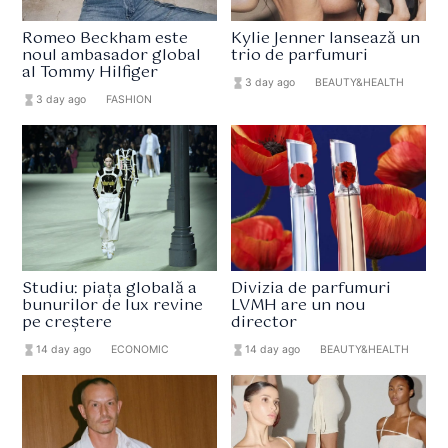
Romeo Beckham este
Kylie Jenner lansează un
noul ambasador global
trio de parfumuri
al Tommy Hilfiger
hourglass_full
3 day ago
format_list_bulleted
BEAUTY&HEALTH
hourglass_full
3 day ago
format_list_bulleted
FASHION
Studiu: piața globală a
Divizia de parfumuri
bunurilor de lux revine
LVMH are un nou
pe creștere
director
hourglass_full
14 day ago
format_list_bulleted
ECONOMIC
hourglass_full
14 day ago
format_list_bulleted
BEAUTY&HEALTH