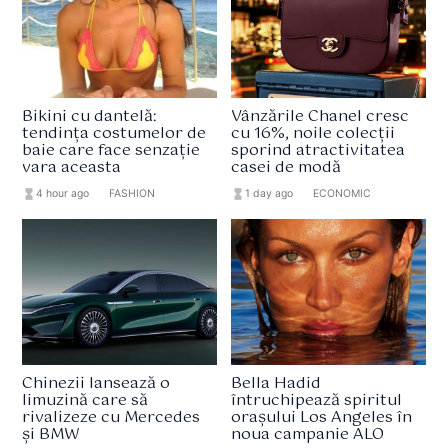
Bikini cu dantelă:
Vânzările Chanel cresc
tendința costumelor de
cu 16%, noile colecții
baie care face senzație
sporind atractivitatea
vara aceasta
casei de modă
hourglass_full
4 hour ago
format_list_bulleted
FASHION
hourglass_full
1 day ago
format_list_bulleted
ECONOMIC
Chinezii lansează o
Bella Hadid
limuzină care să
întruchipează spiritul
rivalizeze cu Mercedes
orașului Los Angeles în
și BMW
noua campanie ALO