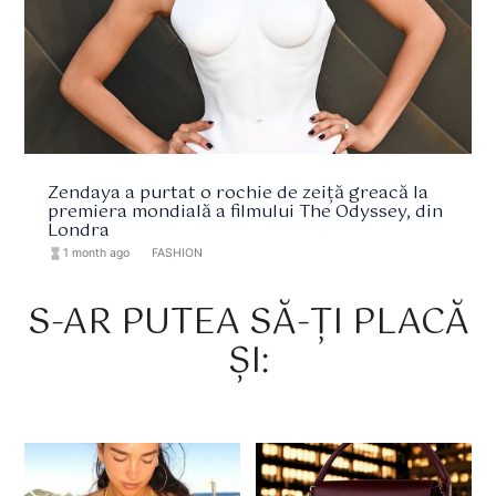
Zendaya a purtat o rochie de zeiță greacă la
premiera mondială a filmului The Odyssey, din
Londra
hourglass_full
1 month ago
format_list_bulleted
FASHION
S-AR PUTEA SĂ-ȚI PLACĂ
ȘI: