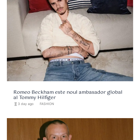
Romeo Beckham este noul ambasador global
al Tommy Hilfiger
hourglass_full
3 day ago
format_list_bulleted
FASHION