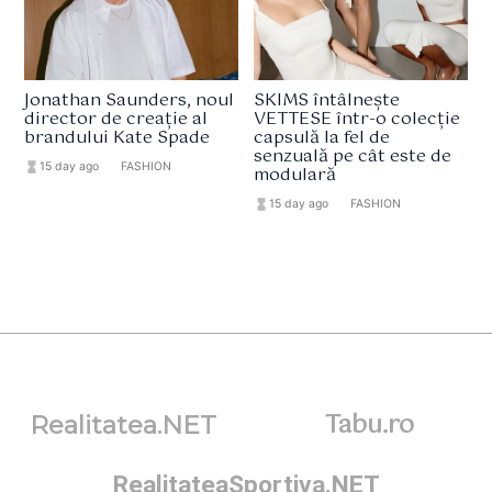
Jonathan Saunders, noul
SKIMS întâlnește
director de creație al
VETTESE într-o colecție
brandului Kate Spade
capsulă la fel de
senzuală pe cât este de
hourglass_full
15 day ago
format_list_bulleted
FASHION
modulară
hourglass_full
15 day ago
format_list_bulleted
FASHION
Tabu.ro
Realitatea.NET
RealitateaSportiva.NET