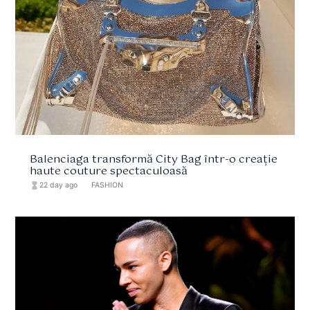
Balenciaga transformă City Bag într-o creație
haute couture spectaculoasă
hourglass_full
22 day ago
format_list_bulleted
FASHION