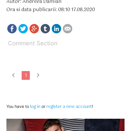
Autor: Andreea Damian
Ora si data publicarii: 08:10 17.08.2020
Comment Section
chevron_left
chevron_right
1
log in
register a new account
You have to
or
!