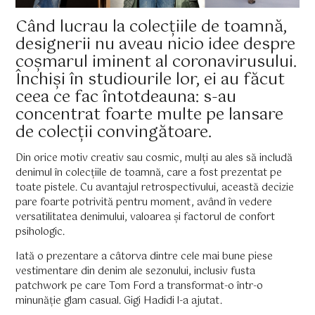
Când lucrau la colecțiile de toamnă,
designerii nu aveau nicio idee despre
coșmarul iminent al coronavirusului.
Închiși în studiourile lor, ei au făcut
ceea ce fac întotdeauna: s-au
concentrat foarte multe pe lansare
de colecții convingătoare.
Din orice motiv creativ sau cosmic, mulți au ales să includă
denimul în colecțiile de toamnă, care a fost prezentat pe
toate pistele. Cu avantajul retrospectivului, această decizie
pare foarte potrivită pentru moment, având în vedere
versatilitatea denimului, valoarea și factorul de confort
psihologic.
Iată o prezentare a câtorva dintre cele mai bune piese
vestimentare din denim ale sezonului, inclusiv fusta
patchwork pe care Tom Ford a transformat-o într-o
minunăție glam casual. Gigi Hadidi l-a ajutat.