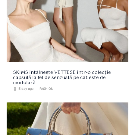
SKIMS întâlnește VETTESE într-o colecție
capsulă la fel de senzuală pe cât este de
modulară
hourglass_full
15 day ago
format_list_bulleted
FASHION