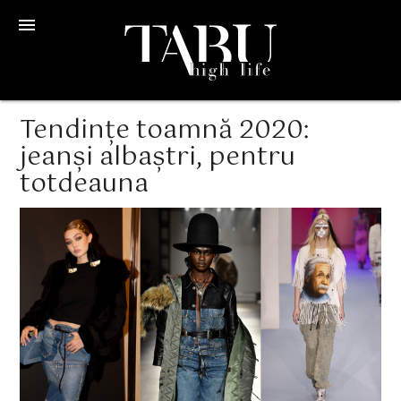
menu
Tendințe toamnă 2020:
jeanși albaștri, pentru
totdeauna