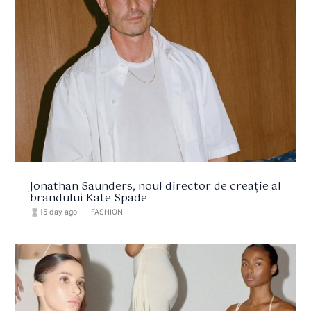
Jonathan Saunders, noul director de creație al
brandului Kate Spade
hourglass_full
15 day ago
format_list_bulleted
FASHION