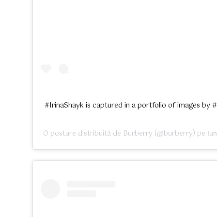
#IrinaShayk is captured in a portfolio of images by
O postare distribuită de
Burberry
(@burberry) pe
Iu