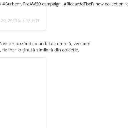
#BurberryPreAW20 campaign . #RiccardoTisci's new collection reim
n 20, 2020 la 4:18 PDT
e Nelson pozând cu un fel de umbră, versiuni
 fie într-o ținută similară din colecție.