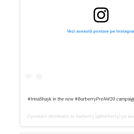
 Vezi această postare pe Instagr
#IrinaShayk in the new #BurberryPreAW20 campaign –
O postare distribuită de
Burberry
(@burberry) pe
Iu