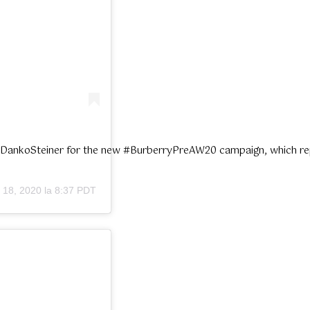
 #DankoSteiner for the new #BurberryPreAW20 campaign, which repre
n 18, 2020 la 8:37 PDT