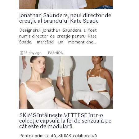
Jonathan Saunders, noul director de
creație al brandului Kate Spade
Designerul Jonathan Saunders a fost
numit director de creație pentru Kate
Spade, marcând un moment-cheie
pentru brandul newyorkez, care a
hourglass_full
format_list_bulleted
15 day ago
FASHION
funcționat în ultimii cinci ani fără o
persoană anume în acest post.
SKIMS întâlnește VETTESE într-o
colecție capsulă la fel de senzuală pe
cât este de modulară
Pentru prima dată, SKIMS colaborează