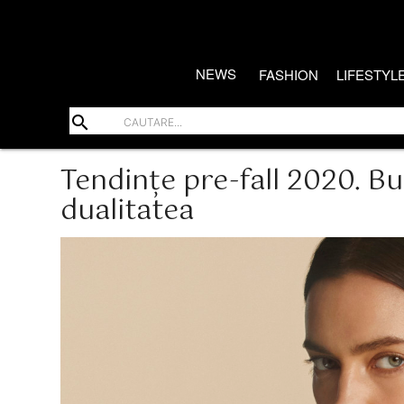
NEWS
FASHION
LIFESTYL
search
Tendințe pre-fall 2020. B
dualitatea