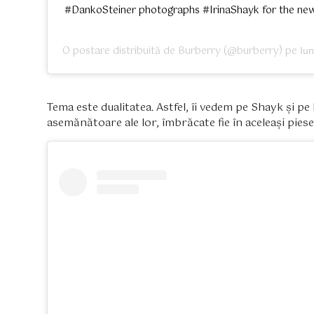
#DankoSteiner photographs #IrinaShayk for the new 
O postare distribuită de
Burberry
(@burberry) pe
Iu
Tema este dualitatea. Astfel, îi vedem pe Shayk și p
asemănătoare ale lor, îmbrăcate fie în aceleași piese,