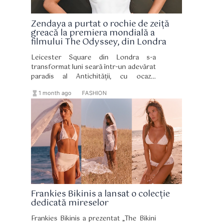
Zendaya a purtat o rochie de zeiță
greacă la premiera mondială a
filmului The Odyssey, din Londra
Leicester Square din Londra s-a
transformat luni seară într-un adevărat
paradis al Antichității, cu ocazia
premierei mondiale a mult așteptatului
hourglass_full
format_list_bulleted
1 month ago
FASHION
film epic The Odyssey.
Frankies Bikinis a lansat o colecție
dedicată mireselor
Frankies Bikinis a prezentat „The Bikini