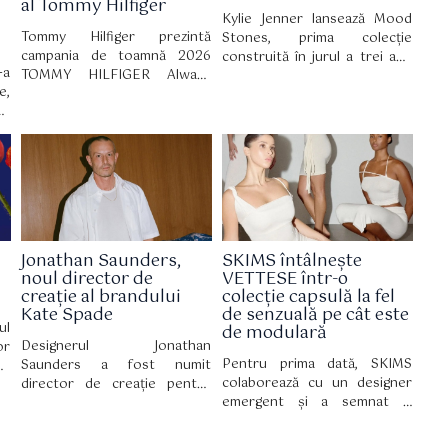
al Tommy Hilfiger
Kylie Jenner lansează Mood
Tommy Hilfiger prezintă
Stones, prima colecție
campania de toamnă 2026
construită în jurul a trei ape
-a
TOMMY HILFIGER Always
de parfum distincte. Noua
e,
Denim cu Romeo Beckham în
gamă fost lansată oficial pe 30
ea
rol principal. Campania a fost
iulie pe site-ul Kylie
re
filmată în cadrul hotelului The
Cosmetics, iar din 2 august
in
Mark, unde stilul newyorkez și
este disponibilă și în
ă,
influența culturală se
magazinele partenerilor..
țe
întâlnesc.
ni
er
up
Jonathan Saunders,
SKIMS întâlnește
rs
noul director de
VETTESE într-o
ii
creație al brandului
colecție capsulă la fel
Kate Spade
de senzuală pe cât este
ul
de modulară
Designerul Jonathan
or
Pentru prima dată, SKIMS
Saunders a fost numit
nd
colaborează cu un designer
director de creație pentru
pe
emergent și a semnat o
Kate Spade, marcând un
re
colecție capsulă în ediție
moment-cheie pentru brandul
ni
limitată cu VETTESE, în care
newyorkez, care a funcționat