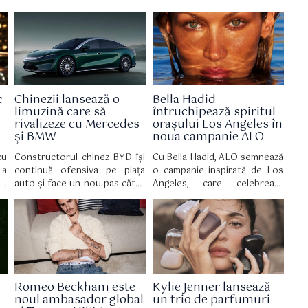
c
Chinezii lansează o
Bella Hadid
limuzină care să
întruchipează spiritul
rivalizeze cu Mercedes
orașului Los Angeles în
și BMW
noua campanie ALO
cu
Constructorul chinez BYD își
Cu Bella Hadid, ALO semnează
 a
continuă ofensiva pe piața
o campanie inspirată de Los
x,
auto și face un nou pas către
Angeles, care celebrează
ce
segmentul premium, odată cu
bunăstarea autentică, bazată
au
lansarea modelului Da Han, o
pe echilibru, mișcare și
pe
limuzină electrică de mari
acceptare de sine.
le
dimensiuni care țintește
direct rivali consacrați precum
Mercedes S-Class, Mercedes
EQS și BMW Seria 7.
Romeo Beckham este
Kylie Jenner lansează
noul ambasador global
un trio de parfumuri