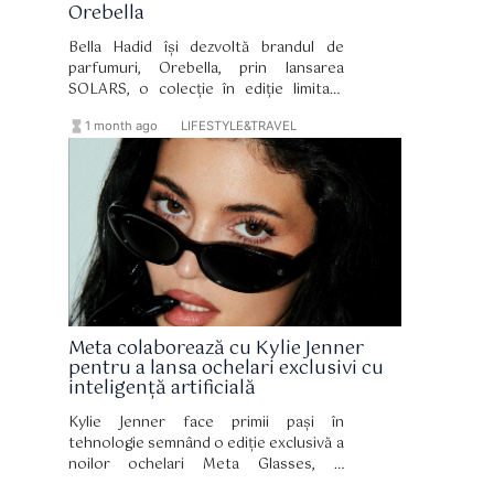
Orebella
Bella Hadid își dezvoltă brandul de
parfumuri, Orebella, prin lansarea
SOLARS, o colecție în ediție limitată
formată din două misturi pentru corp și
hourglass_full
format_list_bulleted
1 month ago
LIFESTYLE&TRAVEL
păr. Lansată la puțin peste un an de la
debutul Orebella, noua colecție
continuă direcția distinctivă a brandului,
bazată pe formula sa bifazică, fără
alcool și pe bază de apă botanică.
Meta colaborează cu Kylie Jenner
pentru a lansa ochelari exclusivi cu
inteligență artificială
Kylie Jenner face primii pași în
tehnologie semnând o ediție exclusivă a
noilor ochelari Meta Glasses, o
combinație perfectă între design,