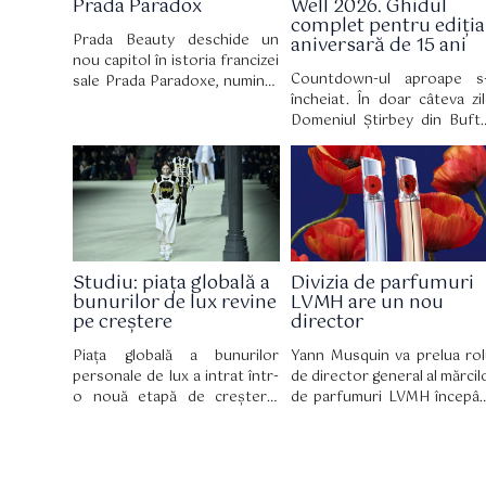
Prada Paradox
Well 2026. Ghidul
complet pentru ediția
Prada Beauty deschide un
aniversară de 15 ani
nou capitol în istoria francizei
Countdown-ul aproape s
sale Prada Paradoxe, numind-
încheiat. În doar câteva zil
o pe Zendaya ambasador
Domeniul Știrbey din Buft
global. Mai mult decât un
devine din nou locul în ca
simplu parteneriat, această
zeci de mii de oameni v
colaborare celebrează o
pentru trei zile de muzic
personalitate multifațetată,
artă, nopți lungi și experien
perfect aliniată cu lumea casei
care definesc vara. La 15 a
de modă italiene, însoțind
de la prima ediție, Summ
totodată lansarea parfumului
Well revine cu un line-
Prada Paradoxe Sweet
Studiu: piața globală a
Divizia de parfumuri
eclectic și un unive
Chemistry Eau de Parfum, o
bunurilor de lux revine
LVMH are un nou
construit în jurul cultur
nouă creație olfactivă cu o
pe creștere
director
contemporane.
semnătură fructată și florală.
Piața globală a bunurilor
Yann Musquin va prelua rol
personale de lux a intrat într-
de director general al mărcil
o nouă etapă de creștere,
de parfumuri LVMH începâ
considerată mai sănătoasă și
cu 3 august. El îl succede 
mai sustenabilă, potrivit celei
Romain Spitzer, ca
de-a 12-a ediții a raportului
părăsește grupul după 10 a
True Luxury Global Consumer
la conducerea diviziei.