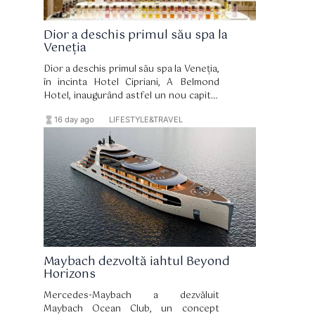
Dior a deschis primul său spa la
Veneția
Dior a deschis primul său spa la Veneția,
în incinta Hotel Cipriani, A Belmond
Hotel, inaugurând astfel un nou capitol
în relația de lungă durată dintre brand și
hourglass_full
format_list_bulleted
16 day ago
LIFESTYLE&TRAVEL
celebrul oraș italian. Spa-ul și-a primit
primii oaspeți pe 15 iulie și reprezintă
una dintre componentele de bază ale
amplului proces de renovare a
hotelului, coordonat de arhitectul
Peter Marino.
Maybach dezvoltă iahtul Beyond
Horizons
Mercedes-Maybach a dezvăluit
Maybach Ocean Club, un concept