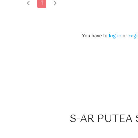
chevron_left
1
chevron_right
log in
regi
You have to
or
S-AR PUTEA S