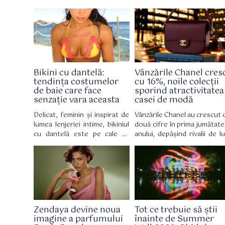
Bikini cu dantelă:
Vânzările Chanel cres
tendința costumelor
cu 16%, noile colecții
de baie care face
sporind atractivitatea
senzație vara aceasta
casei de modă
Delicat, feminin și inspirat de
Vânzările Chanel au crescut 
lumea lenjeriei intime, bikiniul
două cifre în prima jumătate
cu dantelă este pe cale să
anului, depășind rivalii de lu
devină piesa vestimentară
inclusiv LVMH, deoare
obligatorie a verii 2026,
cumpărătorii bogați 
reinventând costumul de baie
cheltuit o grămadă de bani 
cu o eleganță retro irezistibilă.
noile creații de modă a
designerului Matthieu Blazy.
Zendaya devine noua
Tot ce trebuie să știi
imagine a parfumului
înainte de Summer