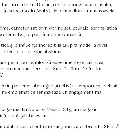
schide în cartierul Dosan, o zonă modernă a orașului,
ă ca locația din Seul să fie prima dintre numeroasele
Skims, caracterizat prin vitrine sculpturale, semnalistică
be atenuate și o paletă monocromatică.
tică și o influență incredibile asupra modei la nivel
 director de creație al Skims.
șe permite clienților să experimenteze calitatea,
 într-un mod mai personal. Sunt încântată să aduc
.”
 prin parteneriate angro și activări temporare, inclusiv
azine emblematice semnalează un angajament mai
 magazine din Dubai și Mexico City, un magazin
ă la sfârșitul acestui an.
 modul în care clienții interacționează cu brandul Skims”,