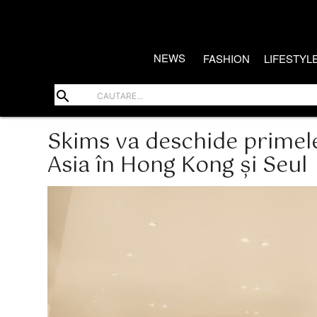
NEWS
FASHION
LIFESTYL
search
Skims va deschide primel
Asia în Hong Kong și Seul