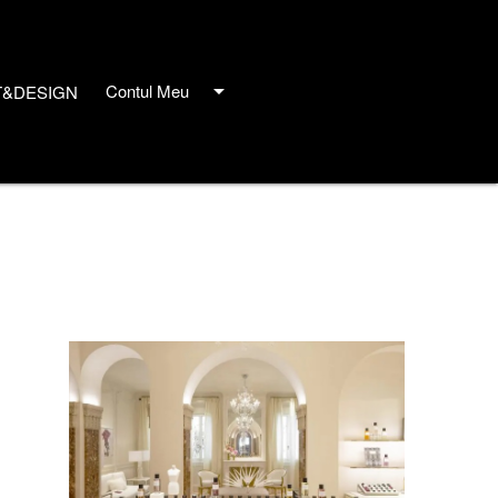
arrow_drop_down
Contul Meu
T&DESIGN
close