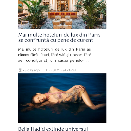
Mai multe hoteluri de lux din Paris
se confruntă cu pene de curent
Mai multe hoteluri de lux din Paris au
rămas fără lifturi, fără wifi și uneori fără
aer condiționat, din cauza penelor de
curent.
hourglass_full
format_list_bulleted
28 day ago
LIFESTYLE&TRAVEL
Bella Hadid extinde universul