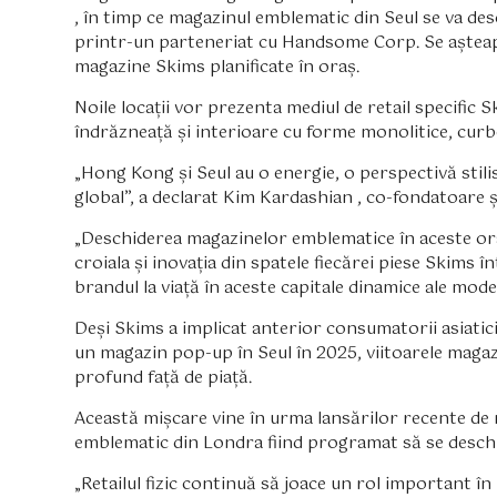
, în timp ce magazinul emblematic din Seul se va de
printr-un parteneriat cu Handsome Corp. Se așteapt
magazine Skims planificate în oraș.
Noile locații vor prezenta mediul de retail specific 
îndrăzneață și interioare cu forme monolitice, cur
„Hong Kong și Seul au o energie, o perspectivă stilis
global”, a declarat Kim Kardashian , co-fondatoare și
„Deschiderea magazinelor emblematice în aceste ora
croiala și inovația din spatele fiecărei piese Skims
brandul la viață în aceste capitale dinamice ale modei
Deși Skims a implicat anterior consumatorii asiatici
un magazin pop-up în Seul în 2025, viitoarele mag
profund față de piață.
Această mișcare vine în urma lansărilor recente de
emblematic din Londra fiind programat să se deschid
„Retailul fizic continuă să joace un rol important în