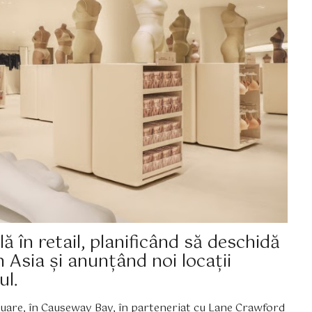
ă în retail, planificând să deschidă
Asia și anunțând noi locații
ul.
uare, în Causeway Bay, în parteneriat cu Lane Crawford