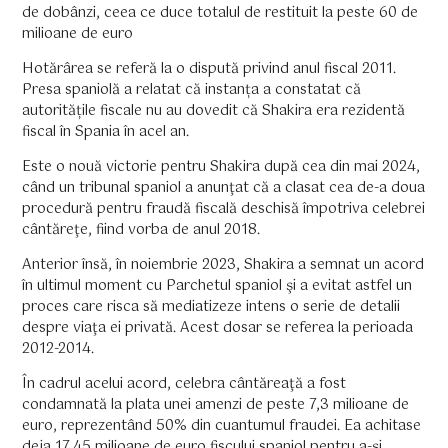
de dobânzi, ceea ce duce totalul de restituit la peste 60 de
milioane de euro
Hotărârea se referă la o dispută privind anul fiscal 2011.
Presa spaniolă a relatat că instanța a constatat că
autoritățile fiscale nu au dovedit că Shakira era rezidentă
fiscal în Spania în acel an.
Este o nouă victorie pentru Shakira după cea din mai 2024,
când un tribunal spaniol a anunţat că a clasat cea de-a doua
procedură pentru fraudă fiscală deschisă împotriva celebrei
cântăreţe, fiind vorba de anul 2018.
Anterior însă, în noiembrie 2023, Shakira a semnat un acord
în ultimul moment cu Parchetul spaniol şi a evitat astfel un
proces care risca să mediatizeze intens o serie de detalii
despre viaţa ei privată. Acest dosar se referea la perioada
2012-2014.
În cadrul acelui acord, celebra cântăreaţă a fost
condamnată la plata unei amenzi de peste 7,3 milioane de
euro, reprezentând 50% din cuantumul fraudei. Ea achitase
deja 17,45 milioane de euro fiscului spaniol pentru a-şi