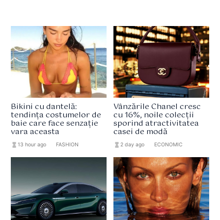
Bikini cu dantelă:
Vânzările Chanel cresc
tendința costumelor de
cu 16%, noile colecții
baie care face senzație
sporind atractivitatea
vara aceasta
casei de modă
hourglass_full
13 hour ago
format_list_bulleted
FASHION
hourglass_full
2 day ago
format_list_bulleted
ECONOMIC