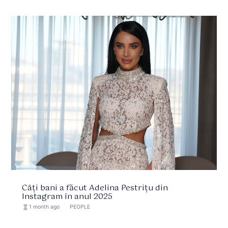
Câți bani a făcut Adelina Pestrițu din
Instagram în anul 2025
hourglass_full
1 month ago
format_list_bulleted
PEOPLE