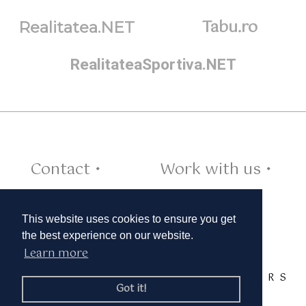
Tabu.ro
Realitatea.NET
RealitateaSportiva.NET
Contact •
Work with us •
Cookies •
This website uses cookies to ensure you get
the best experience on our website.
Learn more
TAGS:
A
B
C
D
E
F
G
H
I
J
K
L
M
N
O
P
Q
R
S
Got it!
T
U
V
W
X
Y
Z