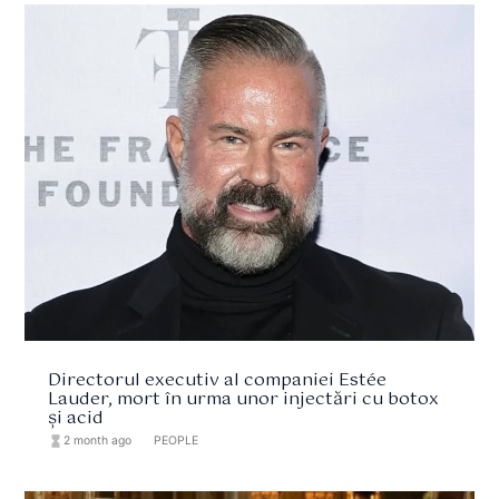
Directorul executiv al companiei Estée
Lauder, mort în urma unor injectări cu botox
și acid
hourglass_full
2 month ago
format_list_bulleted
PEOPLE