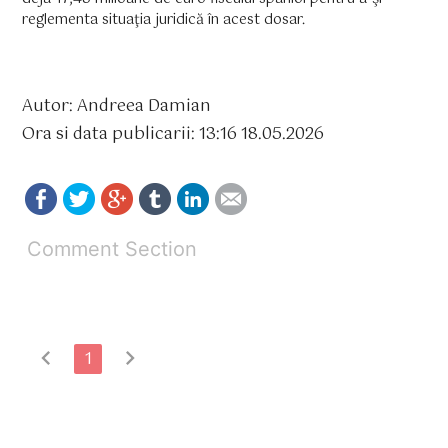
reglementa situaţia juridică în acest dosar.
Autor: Andreea Damian
Ora si data publicarii: 13:16 18.05.2026
Comment Section
chevron_left
chevron_right
1