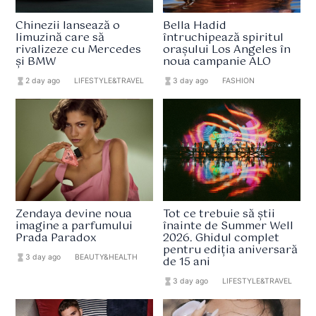
Chinezii lansează o
Bella Hadid
limuzină care să
întruchipează spiritul
rivalizeze cu Mercedes
orașului Los Angeles în
și BMW
noua campanie ALO
hourglass_full
2 day ago
format_list_bulleted
LIFESTYLE&TRAVEL
hourglass_full
3 day ago
format_list_bulleted
FASHION
Zendaya devine noua
Tot ce trebuie să știi
imagine a parfumului
înainte de Summer Well
Prada Paradox
2026. Ghidul complet
pentru ediția aniversară
hourglass_full
3 day ago
format_list_bulleted
BEAUTY&HEALTH
de 15 ani
hourglass_full
3 day ago
format_list_bulleted
LIFESTYLE&TRAVEL