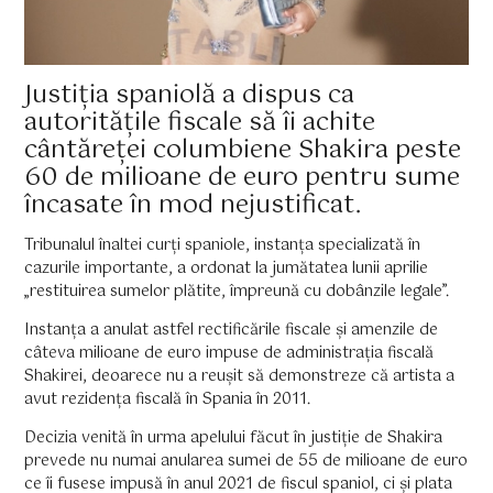
Justiția spaniolă a dispus ca
autoritățile fiscale să îi achite
cântăreței columbiene Shakira peste
60 de milioane de euro pentru sume
încasate în mod nejustificat.
Tribunalul înaltei curți spaniole, instanța specializată în
cazurile importante, a ordonat la jumătatea lunii aprilie
„restituirea sumelor plătite, împreună cu dobânzile legale”.
Instanța a anulat astfel rectificările fiscale și amenzile de
câteva milioane de euro impuse de administrația fiscală
Shakirei, deoarece nu a reușit să demonstreze că artista a
avut rezidența fiscală în Spania în 2011.
Decizia venită în urma apelului făcut în justiție de Shakira
prevede nu numai anularea sumei de 55 de milioane de euro
ce îi fusese impusă în anul 2021 de fiscul spaniol, ci și plata