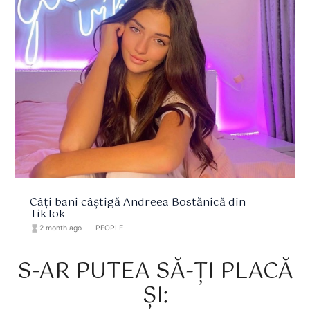
Câți bani câștigă Andreea Bostănică din
TikTok
hourglass_full
2 month ago
format_list_bulleted
PEOPLE
S-AR PUTEA SĂ-ȚI PLACĂ
ȘI: