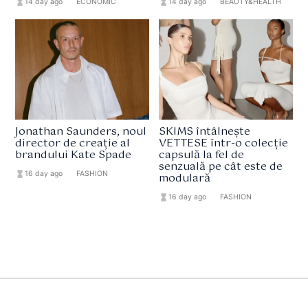
hourglass_full
14 day ago
format_list_bulleted
ECONOMIC
hourglass_full
14 day ago
format_list_bulleted
BEAUTY&HEALTH
Jonathan Saunders, noul
SKIMS întâlnește
director de creație al
VETTESE într-o colecție
brandului Kate Spade
capsulă la fel de
senzuală pe cât este de
hourglass_full
16 day ago
format_list_bulleted
FASHION
modulară
hourglass_full
16 day ago
format_list_bulleted
FASHION