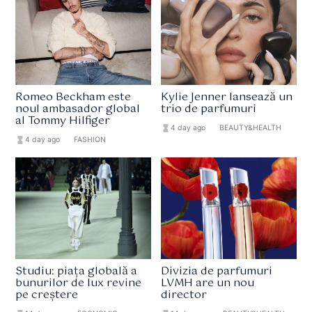
Romeo Beckham este
Kylie Jenner lansează un
noul ambasador global
trio de parfumuri
al Tommy Hilfiger
hourglass_full
4 day ago
format_list_bulleted
BEAUTY&HEALTH
hourglass_full
4 day ago
format_list_bulleted
FASHION
Studiu: piața globală a
Divizia de parfumuri
bunurilor de lux revine
LVMH are un nou
pe creștere
director