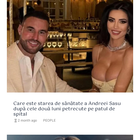
Care este starea de sănătate a Andreei Sasu
după cele două luni petrecute pe patul de
spital
hourglass_full
2 month ago
format_list_bulleted
PEOPLE