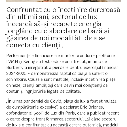
Confruntat cu o încetinire dureroasă
din ultimii ani, sectorul de lux
încearcă să-și recapete energia
jonglând cu o abordare de bază și
găsirea de noi modalități de a se
conecta cu clienții.
Performanțele financiare ale marilor branduri – profiturile
LVMH și Kering au fost reduse anul trecut, în timp ce
Burberry a înregistrat o pierdere pentru exercițiul financiar
2024-2025 – demonstrează faptul că piața a suferit o
schimbare. Cauzele sunt multiple, inclusiv încetinirea pieței
chineze, clienții ambițioși care devin mai conștienți de
costuri și îngrijorările legate de calitate.
„În urma pandemiei de Covid, piața de lux a fost stimulată
de cumpărăturile excesive”, a declarat Eric Briones,
cofondator al Școlii de Lux din Paris, care a publicat recent
o carte despre transformarea sectorului. „Și când sectorul
de lux s-a confruntat cu această cerere puternică, modelul