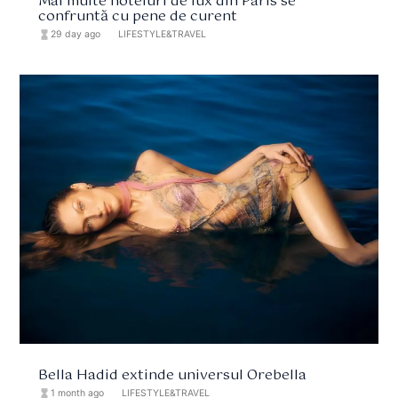
Mai multe hoteluri de lux din Paris se
confruntă cu pene de curent
hourglass_full
29 day ago
format_list_bulleted
LIFESTYLE&TRAVEL
Bella Hadid extinde universul Orebella
hourglass_full
1 month ago
format_list_bulleted
LIFESTYLE&TRAVEL