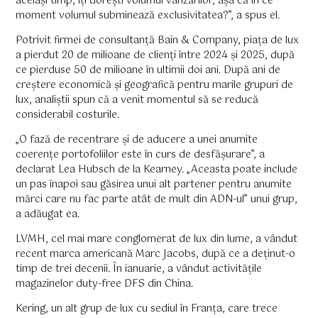
același timp, îți dorești volumul vânzărilor, așa că în ce
moment volumul subminează exclusivitatea?”, a spus el.
Potrivit firmei de consultanță Bain & Company, piața de lux
a pierdut 20 de milioane de clienți între 2024 și 2025, după
ce pierduse 50 de milioane în ultimii doi ani. După ani de
creștere economică și geografică pentru marile grupuri de
lux, analiștii spun că a venit momentul să se reducă
considerabil costurile.
„O fază de recentrare și de aducere a unei anumite
coerențe portofoliilor este în curs de desfășurare”, a
declarat Lea Hubsch de la Kearney. „Aceasta poate include
un pas înapoi sau găsirea unui alt partener pentru anumite
mărci care nu fac parte atât de mult din ADN-ul” unui grup,
a adăugat ea.
LVMH, cel mai mare conglomerat de lux din lume, a vândut
recent marca americană Marc Jacobs, după ce a deținut-o
timp de trei decenii. În ianuarie, a vândut activitățile
magazinelor duty-free DFS din China.
Kering, un alt grup de lux cu sediul în Franța, care trece