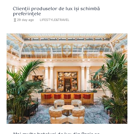
Clienții produselor de lux își schimbă
preferințele
hourglass_full
29 day ago
format_list_bulleted
LIFESTYLE&TRAVEL