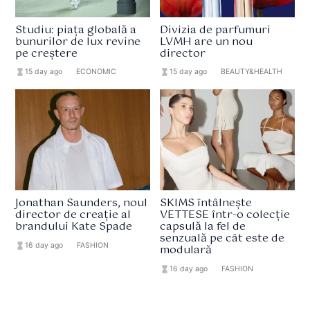
Studiu: piața globală a
Divizia de parfumuri
bunurilor de lux revine
LVMH are un nou
pe creștere
director
hourglass_full
15 day ago
format_list_bulleted
ECONOMIC
hourglass_full
15 day ago
format_list_bulleted
BEAUTY&HEALTH
Jonathan Saunders, noul
SKIMS întâlnește
director de creație al
VETTESE într-o colecție
brandului Kate Spade
capsulă la fel de
senzuală pe cât este de
hourglass_full
16 day ago
format_list_bulleted
FASHION
modulară
hourglass_full
16 day ago
format_list_bulleted
FASHION