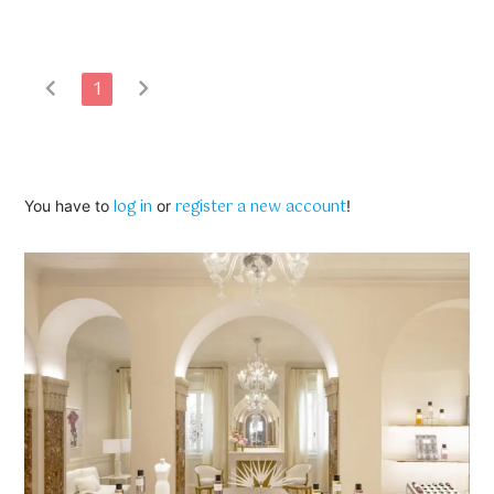
chevron_left
chevron_right
1
log in
register a new account
You have to
or
!