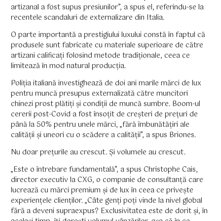
artizanal a fost supus presiunilor”, a spus el, referindu-se la
recentele scandaluri de externalizare din Italia.
O parte importantă a prestigiului luxului constă în faptul că
produsele sunt fabricate cu materiale superioare de către
artizani calificați folosind metode tradiționale, ceea ce
limitează în mod natural producția.
Poliția italiană investighează de doi ani marile mărci de lux
pentru muncă presupus externalizată către muncitori
chinezi prost plătiți și condiții de muncă sumbre. Boom-ul
cererii post-Covid a fost însoțit de creșteri de prețuri de
până la 50% pentru unele mărci, „fără îmbunătățiri ale
calității și uneori cu o scădere a calității”, a spus Briones.
Nu doar prețurile au crescut. Și volumele au crescut.
„Este o întrebare fundamentală”, a spus Christophe Cais,
director executiv la CXG, o companie de consultanță care
lucrează cu mărci premium și de lux în ceea ce privește
experiențele clienților. „Câte genți poți vinde la nivel global
fără a deveni supraexpus? Exclusivitatea este de dorit și, în