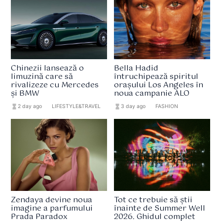
Chinezii lansează o
Bella Hadid
limuzină care să
întruchipează spiritul
rivalizeze cu Mercedes
orașului Los Angeles în
și BMW
noua campanie ALO
hourglass_full
2 day ago
format_list_bulleted
LIFESTYLE&TRAVEL
hourglass_full
3 day ago
format_list_bulleted
FASHION
Zendaya devine noua
Tot ce trebuie să știi
imagine a parfumului
înainte de Summer Well
Prada Paradox
2026. Ghidul complet