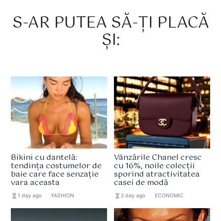
S-AR PUTEA SĂ-ȚI PLACĂ
ȘI:
Bikini cu dantelă:
Vânzările Chanel cresc
tendința costumelor de
cu 16%, noile colecții
baie care face senzație
sporind atractivitatea
vara aceasta
casei de modă
hourglass_full
1 day ago
format_list_bulleted
FASHION
hourglass_full
2 day ago
format_list_bulleted
ECONOMIC