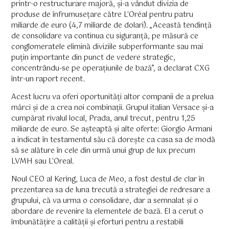
printr-o restructurare majoră, și-a vândut divizia de
produse de înfrumusețare către L'Oréal pentru patru
miliarde de euro (4,7 miliarde de dolari). „Această tendință
de consolidare va continua cu siguranță, pe măsură ce
conglomeratele elimină diviziile subperformante sau mai
puțin importante din punct de vedere strategic,
concentrându-se pe operațiunile de bază”, a declarat CXG
într-un raport recent.
Acest lucru va oferi oportunități altor companii de a prelua
mărci și de a crea noi combinații. Grupul italian Versace și-a
cumpărat rivalul local, Prada, anul trecut, pentru 1,25
miliarde de euro. Se așteaptă și alte oferte: Giorgio Armani
a indicat în testamentul său că dorește ca casa sa de modă
să se alăture în cele din urmă unui grup de lux precum
LVMH sau L'Oreal.
Noul CEO al Kering, Luca de Meo, a fost destul de clar în
prezentarea sa de luna trecută a strategiei de redresare a
grupului, că va urma o consolidare, dar a semnalat și o
abordare de revenire la elementele de bază. El a cerut o
îmbunătățire a calității și eforturi pentru a restabili