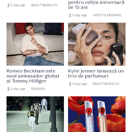
pentru ediția aniversară
hourglass_full
3 day ago
format_list_bulleted
BEAUTY&HEALTH
de 15 ani
hourglass_full
3 day ago
format_list_bulleted
LIFESTYLE&TRAVEL
Romeo Beckham este
Kylie Jenner lansează un
noul ambasador global
trio de parfumuri
al Tommy Hilfiger
hourglass_full
4 day ago
format_list_bulleted
BEAUTY&HEALTH
hourglass_full
4 day ago
format_list_bulleted
FASHION