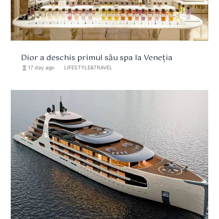
Dior a deschis primul său spa la Veneția
hourglass_full
17 day ago
format_list_bulleted
LIFESTYLE&TRAVEL