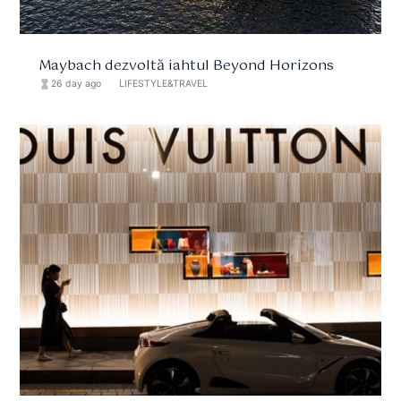
Maybach dezvoltă iahtul Beyond Horizons
hourglass_full
26 day ago
format_list_bulleted
LIFESTYLE&TRAVEL