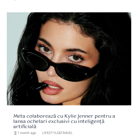
Meta colaborează cu Kylie Jenner pentru a
lansa ochelari exclusivi cu inteligență
artificială
hourglass_full
1 month ago
format_list_bulleted
LIFESTYLE&TRAVEL