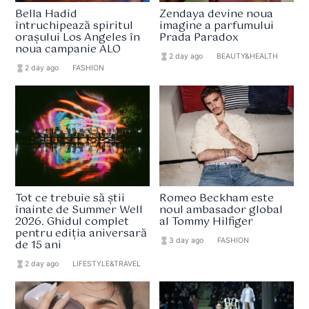
Bella Hadid
Zendaya devine noua
întruchipează spiritul
imagine a parfumului
orașului Los Angeles în
Prada Paradox
noua campanie ALO
hourglass_full
2 day ago
format_list_bulleted
BEAUTY&HEALTH
hourglass_full
2 day ago
format_list_bulleted
FASHION
Tot ce trebuie să știi
Romeo Beckham este
înainte de Summer Well
noul ambasador global
2026. Ghidul complet
al Tommy Hilfiger
pentru ediția aniversară
hourglass_full
3 day ago
format_list_bulleted
FASHION
de 15 ani
hourglass_full
2 day ago
format_list_bulleted
LIFESTYLE&TRAVEL