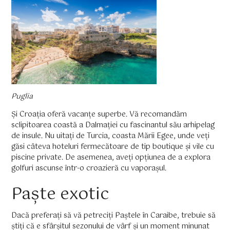
Puglia
Și Croația oferă vacanțe superbe. Vă recomandăm
sclipitoarea coastă a Dalmației cu fascinantul său arhipelag
de insule. Nu uitați de Turcia, coasta Mării Egee, unde veți
găsi câteva hoteluri fermecătoare de tip boutique și vile cu
piscine private. De asemenea, aveți opțiunea de a explora
golfuri ascunse într-o croazieră cu vaporașul.
Paște exotic
Dacă preferați să vă petreciți Paștele în Caraibe, trebuie să
știți că e sfârșitul sezonului de vârf și un moment minunat