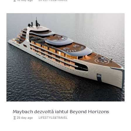
Maybach dezvoltă iahtul Beyond Horizons
hourglass_full
25 day ago
format_list_bulleted
LIFESTYLE&TRAVEL