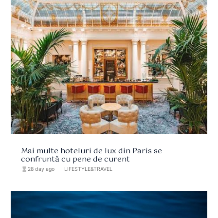
Mai multe hoteluri de lux din Paris se
confruntă cu pene de curent
hourglass_full
28 day ago
format_list_bulleted
LIFESTYLE&TRAVEL