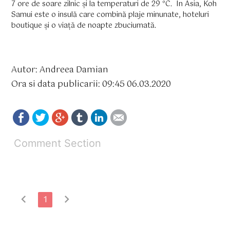
7 ore de soare zilnic și la temperaturi de 29 ºC. În Asia, Koh
Samui este o insulă care combină plaje minunate, hoteluri
boutique și o viață de noapte zbuciumată.
Autor: Andreea Damian
Ora si data publicarii: 09:45 06.03.2020
Comment Section
chevron_left
chevron_right
1