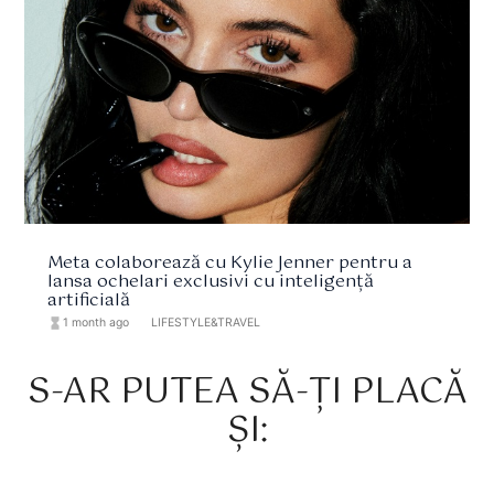
Meta colaborează cu Kylie Jenner pentru a
lansa ochelari exclusivi cu inteligență
artificială
hourglass_full
1 month ago
format_list_bulleted
LIFESTYLE&TRAVEL
S-AR PUTEA SĂ-ȚI PLACĂ
ȘI: