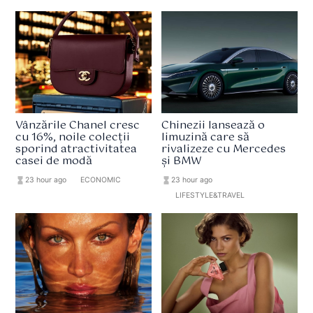
Vânzările Chanel cresc
Chinezii lansează o
cu 16%, noile colecții
limuzină care să
sporind atractivitatea
rivalizeze cu Mercedes
casei de modă
și BMW
hourglass_full
23 hour ago
format_list_bulleted
ECONOMIC
hourglass_full
23 hour ago
format_list_bulleted
LIFESTYLE&TRAVEL