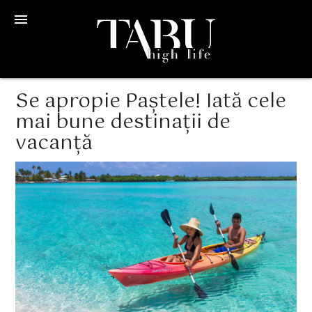
menu
Se apropie Paștele! Iată cele
mai bune destinații de
vacanță