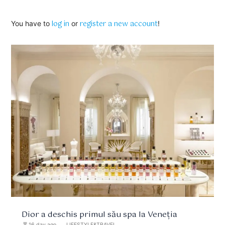
log in
register a new account
You have to
or
!
Dior a deschis primul său spa la Veneția
hourglass_full
16 day ago
format_list_bulleted
LIFESTYLE&TRAVEL