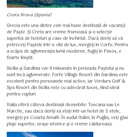
Costa Brava (Spania)
Grecia este una dintre cele mai bune destinații de vacanță
de Paște. Și Creta are vreme frumoasă și o selecție
superbă de hoteluri și case de închiriat. Dacă doriți să vă
petreceți Paștele într-o vilă de lux, mergeți în Corfu. Pentru
a scăpa de aglomerația lumii moderne, fugiți în Paxos, e
foarte liniștit.
Sicilia și Sardinia vor fi minunate în perioada Paștelui și nu
sunt încă aglomerate. Forte Village Resort din Sardinia este
excelent pentru persoanele mai active, iar Verdura Golf &
Spa Resort din Sicilia este cu adevărat luxos, fiind ideal
pentru cupluri.
Italia oferă câteva destinații deosebite: Toscana sau Le
Marche, sau dacă doriți să stați într-un hotel de 5 stele,
mergeți pe Coasta Amalfi. În sudul Italiei, în Puglia, veți găsi
plaje superbe, orașe istorice și o vreme călduroasă.