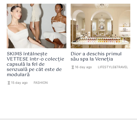
SKIMS întâlnește
Dior a deschis primul
VETTESE într-o colecție
său spa la Veneția
capsulă la fel de
hourglass_full
16 day ago
format_list_bulleted
LIFESTYLE&TRAVEL
senzuală pe cât este de
modulară
hourglass_full
15 day ago
format_list_bulleted
FASHION