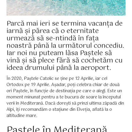
Parcă mai ieri se termina vacanța de
iarnă și părea că o eternitate
urmează să se-ntindă în fața
noastră până la următorul concediu.
Iar noi nu puteam lăsa Paștele să
vină și să plece fără să cochetăm cu
ideea drumului până la aeroport.
În 2020, Paștele Catolic se ține pe 12 Aprilie, iar cel
Ortodox pe 19 Aprilie. Așadar, poți celebra chiar de două
ori Paștele, în funcție de destinația pe care o alegi. Este un
moment minunat pentru a te bucura de soare la începutul
verii în Mediterană. Dacă dorești să prinzi ultima zăpadă din
Alpi, îți recomandăm o stațiune din Elveția, aflată la o
altitudine mare.
Paștele în Mediterană