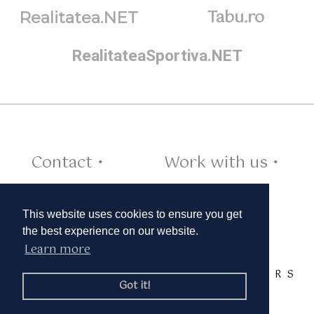
Tabu.ro
Realitatea.NET
RealitateaSportiva.NET
Contact •
Work with us •
Cookies •
This website uses cookies to ensure you get
the best experience on our website.
Learn more
TAGS:
A
B
C
D
E
F
G
H
I
J
K
L
M
N
O
P
Q
R
S
Got it!
T
U
V
W
X
Y
Z