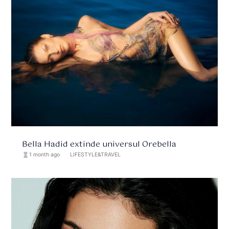
Bella Hadid extinde universul Orebella
hourglass_full
1 month ago
format_list_bulleted
LIFESTYLE&TRAVEL