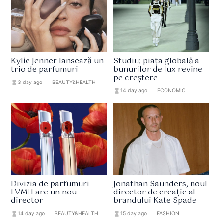
Kylie Jenner lansează un
Studiu: piața globală a
trio de parfumuri
bunurilor de lux revine
pe creștere
hourglass_full
3 day ago
format_list_bulleted
BEAUTY&HEALTH
hourglass_full
14 day ago
format_list_bulleted
ECONOMIC
Divizia de parfumuri
Jonathan Saunders, noul
LVMH are un nou
director de creație al
director
brandului Kate Spade
hourglass_full
14 day ago
format_list_bulleted
BEAUTY&HEALTH
hourglass_full
15 day ago
format_list_bulleted
FASHION