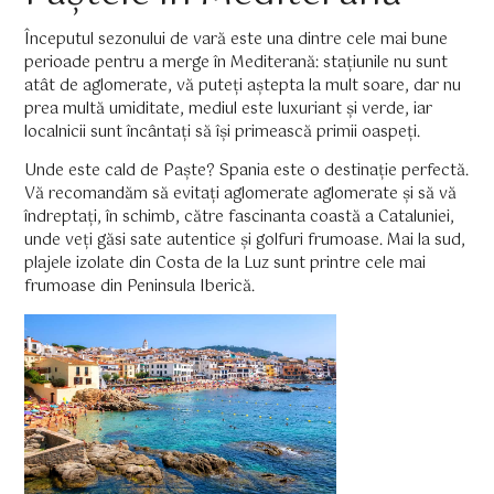
Începutul sezonului de vară este una dintre cele mai bune
perioade pentru a merge în Mediterană: stațiunile nu sunt
atât de aglomerate, vă puteți aștepta la mult soare, dar nu
prea multă umiditate, mediul este luxuriant și verde, iar
localnicii sunt încântați să își primească primii oaspeți.
Unde este cald de Paște? Spania este o destinație perfectă.
Vă recomandăm să evitați aglomerate aglomerate și să vă
îndreptați, în schimb, către fascinanta coastă a Cataluniei,
unde veți găsi sate autentice și golfuri frumoase. Mai la sud,
plajele izolate din Costa de la Luz sunt printre cele mai
frumoase din Peninsula Iberică.