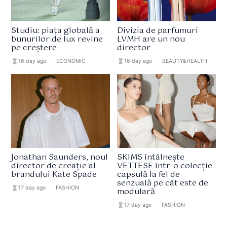
Studiu: piața globală a
Divizia de parfumuri
bunurilor de lux revine
LVMH are un nou
pe creștere
director
hourglass_full
16 day ago
format_list_bulleted
ECONOMIC
hourglass_full
16 day ago
format_list_bulleted
BEAUTY&HEALTH
Jonathan Saunders, noul
SKIMS întâlnește
director de creație al
VETTESE într-o colecție
brandului Kate Spade
capsulă la fel de
senzuală pe cât este de
hourglass_full
17 day ago
format_list_bulleted
FASHION
modulară
hourglass_full
17 day ago
format_list_bulleted
FASHION