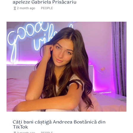
apeleze Gabriela Prisăcariu
hourglass_full
2 month ago
format_list_bulleted
PEOPLE
Câți bani câștigă Andreea Bostănică din
TikTok