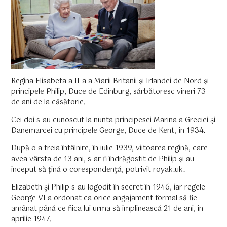
Regina Elisabeta a II-a a Marii Britanii şi Irlandei de Nord şi
principele Philip, Duce de Edinburg, sărbătoresc vineri 73
de ani de la căsătorie.
Cei doi s-au cunoscut la nunta principesei Marina a Greciei şi
Danemarcei cu principele George, Duce de Kent, în 1934.
După o a treia întâlnire, în iulie 1939, viitoarea regină, care
avea vârsta de 13 ani, s-ar fi îndrăgostit de Philip şi au
început să ţină o corespondenţă, potrivit royak.uk.
Elizabeth şi Philip s-au logodit în secret în 1946, iar regele
George VI a ordonat ca orice angajament formal să fie
amânat până ce fiica lui urma să împlinească 21 de ani, în
aprilie 1947.