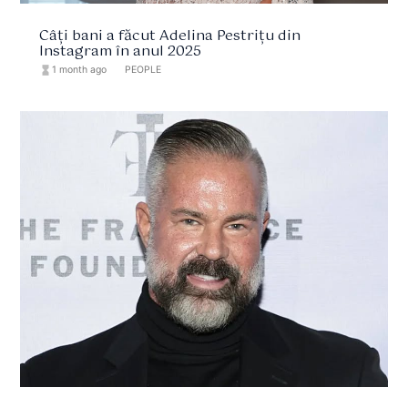
Câți bani a făcut Adelina Pestrițu din
Instagram în anul 2025
hourglass_full
1 month ago
format_list_bulleted
PEOPLE