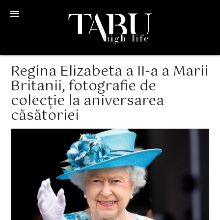
menu
Regina Elizabeta a II-a a Marii
Britanii, fotografie de
colecție la aniversarea
căsătoriei