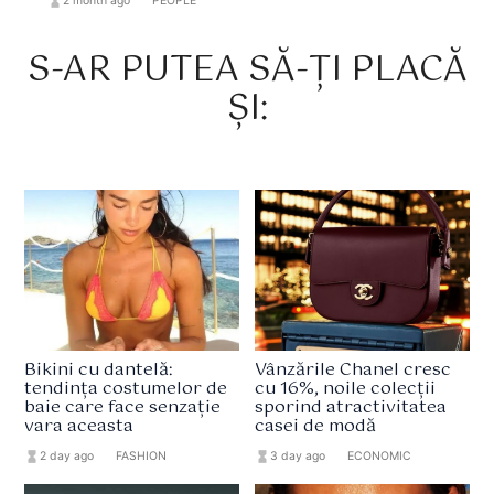
hourglass_full
2 month ago
format_list_bulleted
PEOPLE
S-AR PUTEA SĂ-ȚI PLACĂ
ȘI:
Bikini cu dantelă:
Vânzările Chanel cresc
tendința costumelor de
cu 16%, noile colecții
baie care face senzație
sporind atractivitatea
vara aceasta
casei de modă
hourglass_full
2 day ago
format_list_bulleted
FASHION
hourglass_full
3 day ago
format_list_bulleted
ECONOMIC