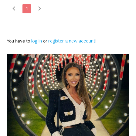
chevron_left
chevron_right
1
log in
register a new account
You have to
or
!