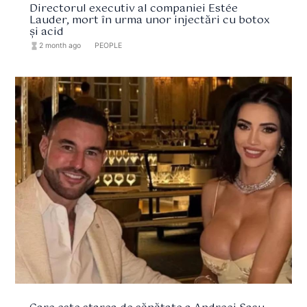
Directorul executiv al companiei Estée
Lauder, mort în urma unor injectări cu botox
și acid
hourglass_full
2 month ago
format_list_bulleted
PEOPLE