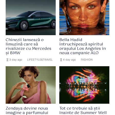
Chinezii lansează o
Bella Hadid
limuzină care să
întruchipează spiritul
rivalizeze cu Mercedes
orașului Los Angeles în
și BMW
noua campanie ALO
hourglass_full
3 day ago
format_list_bulleted
LIFESTYLE&TRAVEL
hourglass_full
4 day ago
format_list_bulleted
FASHION
Zendaya devine noua
Tot ce trebuie să știi
imagine a parfumului
înainte de Summer Well