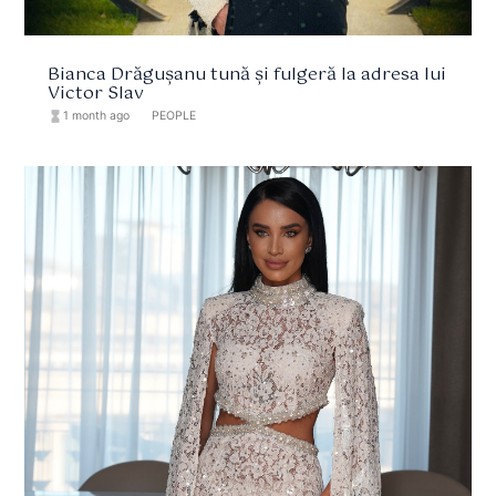
Bianca Drăgușanu tună și fulgeră la adresa lui
Victor Slav
hourglass_full
1 month ago
format_list_bulleted
PEOPLE