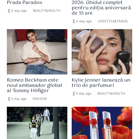
Prada Paradox
2026. Ghidul complet
pentru ediția aniversară
hourglass_full
4 day ago
format_list_bulleted
BEAUTY&HEALTH
de 15 ani
hourglass_full
4 day ago
format_list_bulleted
LIFESTYLE&TRAVEL
Romeo Beckham este
Kylie Jenner lansează un
noul ambasador global
trio de parfumuri
al Tommy Hilfiger
hourglass_full
5 day ago
format_list_bulleted
BEAUTY&HEALTH
hourglass_full
5 day ago
format_list_bulleted
FASHION