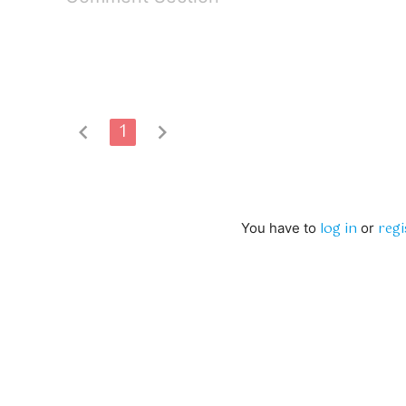
chevron_left
1
chevron_right
log in
regi
You have to
or