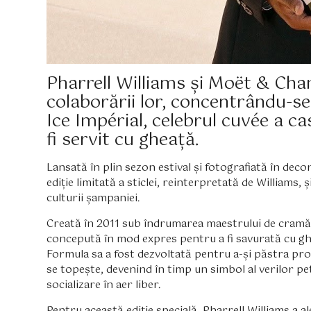
Pharrell Williams și Moët & Cha
colaborării lor, concentrându-s
Ice Impérial, celebrul cuvée a ca
fi servit cu gheață.
Lansată în plin sezon estival și fotografiată în deco
ediție limitată a sticlei, reinterpretată de William
culturii șampaniei.
Creată în 2011 sub îndrumarea maestrului de cramă 
concepută în mod expres pentru a fi savurată cu ghea
Formula sa a fost dezvoltată pentru a-și păstra pro
se topește, devenind în timp un simbol al verilor p
socializare în aer liber.
Pentru această ediție specială, Pharrell Williams a ale