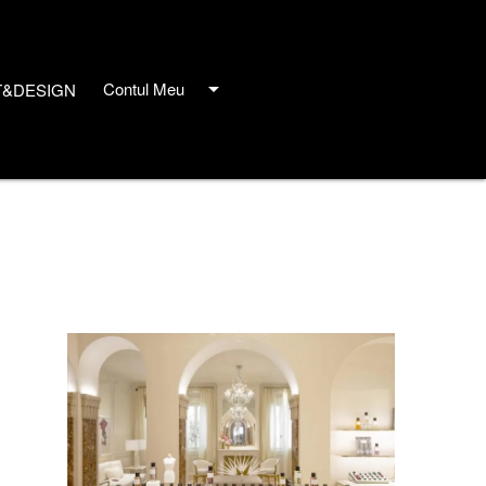
arrow_drop_down
Contul Meu
T&DESIGN
close