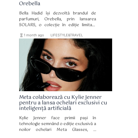
Orebella
Bella Hadid își dezvoltă brandul de
parfumuri, Orebella, prin lansarea
SOLARS, o colecție în ediție limitată
formată din două misturi pentru corp și
hourglass_full
format_list_bulleted
1 month ago
LIFESTYLE&TRAVEL
păr. Lansată la puțin peste un an de la
debutul Orebella, noua colecție
continuă direcția distinctivă a brandului,
bazată pe formula sa bifazică, fără
alcool și pe bază de apă botanică.
Meta colaborează cu Kylie Jenner
pentru a lansa ochelari exclusivi cu
inteligență artificială
Kylie Jenner face primii pași în
tehnologie semnând o ediție exclusivă a
noilor ochelari Meta Glasses, o
combinație perfectă între design,