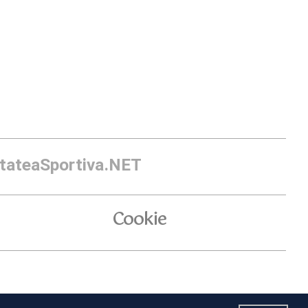
itateaSportiva.NET
Cookie