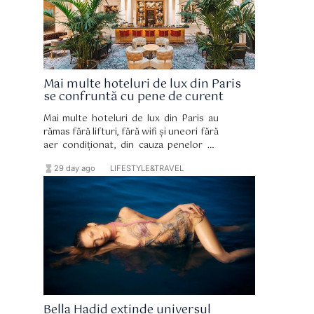
Mai multe hoteluri de lux din Paris
se confruntă cu pene de curent
Mai multe hoteluri de lux din Paris au
rămas fără lifturi, fără wifi și uneori fără
aer condiționat, din cauza penelor de
curent.
hourglass_full
format_list_bulleted
29 day ago
LIFESTYLE&TRAVEL
Bella Hadid extinde universul