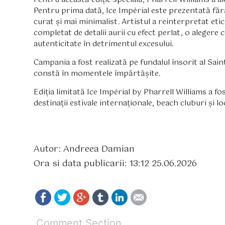
Pentru prima dată, Ice Impérial este prezentată făr
curat și mai minimalist. Artistul a reinterpretat eti
completat de detalii aurii cu efect perlat, o alegere 
autenticitate în detrimentul excesului.
Campania a fost realizată pe fundalul însorit al Sain
constă în momentele împărtășite.
Ediția limitată Ice Impérial by Pharrell Williams a fos
destinații estivale internaționale, beach cluburi și loc
Autor: Andreea Damian
Ora si data publicarii: 13:12 25.06.2026
Comment Section