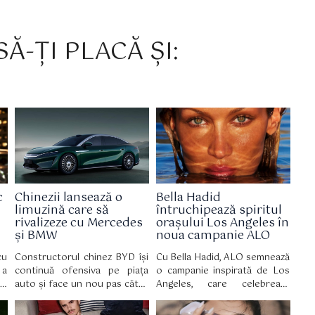
Ă-ȚI PLACĂ ȘI:
c
Chinezii lansează o
Bella Hadid
limuzină care să
întruchipează spiritul
rivalizeze cu Mercedes
orașului Los Angeles în
și BMW
noua campanie ALO
cu
Constructorul chinez BYD își
Cu Bella Hadid, ALO semnează
 a
continuă ofensiva pe piața
o campanie inspirată de Los
x,
auto și face un nou pas către
Angeles, care celebrează
ce
segmentul premium, odată cu
bunăstarea autentică, bazată
au
lansarea modelului Da Han, o
pe echilibru, mișcare și