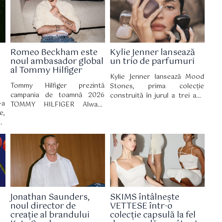
pe
limuzină electrică de mari
acceptare de sine.
le
dimensiuni care țintește
direct rivali consacrați precum
Mercedes S-Class, Mercedes
EQS și BMW Seria 7.
Romeo Beckham este
Kylie Jenner lansează
noul ambasador global
un trio de parfumuri
al Tommy Hilfiger
Kylie Jenner lansează Mood
Tommy Hilfiger prezintă
Stones, prima colecție
campania de toamnă 2026
construită în jurul a trei ape
-a
TOMMY HILFIGER Always
de parfum distincte. Noua
e,
Denim cu Romeo Beckham în
gamă fost lansată oficial pe 30
ea
rol principal. Campania a fost
iulie pe site-ul Kylie
re
filmată în cadrul hotelului The
Cosmetics, iar din 2 august
in
Mark, unde stilul newyorkez și
este disponibilă și în
ă,
influența culturală se
magazinele partenerilor..
țe
întâlnesc.
ni
er
up
Jonathan Saunders,
SKIMS întâlnește
rs
noul director de
VETTESE într-o
ii
creație al brandului
colecție capsulă la fel