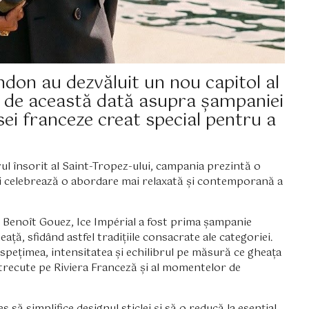
ndon au dezvăluit un nou capitol al
e de această dată asupra șampaniei
sei franceze creat special pentru a
rul însorit al Saint-Tropez-ului, campania prezintă o
s, și celebrează o abordare mai relaxată și contemporană a
Benoît Gouez, Ice Impérial a fost prima șampanie
ță, sfidând astfel tradițiile consacrate ale categoriei.
spețimea, intensitatea și echilibrul pe măsură ce gheața
etrecute pe Riviera Franceză și al momentelor de
s să simplifice designul sticlei și să o reducă la esențial.