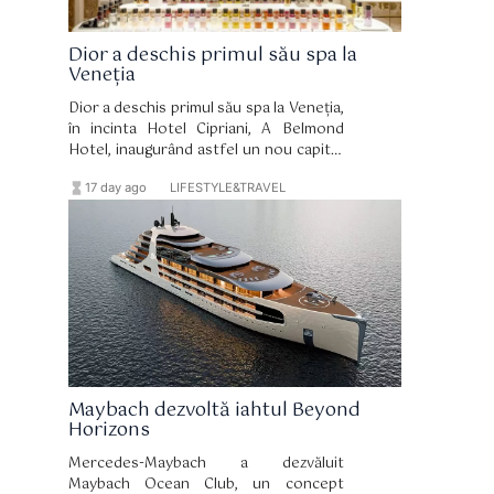
Dior a deschis primul său spa la
Veneția
Dior a deschis primul său spa la Veneția,
în incinta Hotel Cipriani, A Belmond
Hotel, inaugurând astfel un nou capitol
în relația de lungă durată dintre brand și
hourglass_full
format_list_bulleted
17 day ago
LIFESTYLE&TRAVEL
celebrul oraș italian. Spa-ul și-a primit
primii oaspeți pe 15 iulie și reprezintă
una dintre componentele de bază ale
amplului proces de renovare a
hotelului, coordonat de arhitectul
Peter Marino.
Maybach dezvoltă iahtul Beyond
Horizons
Mercedes-Maybach a dezvăluit
Maybach Ocean Club, un concept