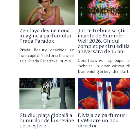
reinventând costumul de baie
cheltuit o grămadă de bani 
cu o eleganță retro irezistibilă.
noile creații de modă a
designerului Matthieu Blazy.
Zendaya devine noua
Tot ce trebuie să știi
imagine a parfumului
înainte de Summer
Prada Paradox
Well 2026. Ghidul
complet pentru ediția
Prada Beauty deschide un
aniversară de 15 ani
nou capitol în istoria francizei
Countdown-ul aproape s
sale Prada Paradoxe, numind-
încheiat. În doar câteva zil
o pe Zendaya ambasador
Domeniul Știrbey din Buft
global. Mai mult decât un
devine din nou locul în ca
simplu parteneriat, această
zeci de mii de oameni v
colaborare celebrează o
pentru trei zile de muzic
personalitate multifațetată,
artă, nopți lungi și experien
perfect aliniată cu lumea casei
care definesc vara. La 15 a
de modă italiene, însoțind
de la prima ediție, Summ
totodată lansarea parfumului
Well revine cu un line-
Prada Paradoxe Sweet
Studiu: piața globală a
Divizia de parfumuri
eclectic și un unive
Chemistry Eau de Parfum, o
bunurilor de lux revine
LVMH are un nou
construit în jurul cultur
nouă creație olfactivă cu o
pe creștere
director
contemporane.
semnătură fructată și florală.