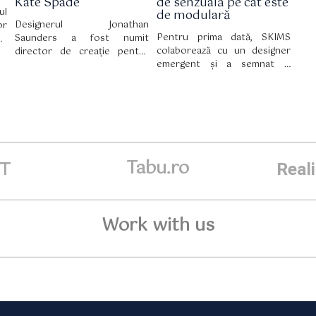
Kate Spade
de senzuală pe cât este
ul
de modulară
Designerul Jonathan
or
Pentru prima dată, SKIMS
Saunders a fost numit
nd
colaborează cu un designer
director de creație pentru
pe
emergent și a semnat o
Kate Spade, marcând un
re
colecție capsulă în ediție
moment-cheie pentru brandul
ni
limitată cu VETTESE, în care
newyorkez, care a funcționat
draparea devine un adevărat
în ultimii cinci ani fără o
domeniu de expresie.
persoană anume în acest
post.
Tabu.ro
ET
Real
Work with us
R
S
T
U
V
W
X
Y
Z