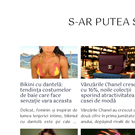
S-AR PUTEA S
Bikini cu dantelă:
Vânzările Chanel cres
tendința costumelor
cu 16%, noile colecții
de baie care face
sporind atractivitatea
senzație vara aceasta
casei de modă
Delicat, feminin și inspirat de
Vânzările Chanel au crescut 
lumea lenjeriei intime, bikiniul
două cifre în prima jumătate
cu dantelă este pe cale să
anului, depășind rivalii de lu
devină piesa vestimentară
inclusiv LVMH, deoare
obligatorie a verii 2026,
cumpărătorii bogați 