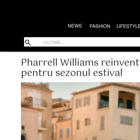
NEWS
FASHION
LIFESTYL
search
Pharrell Williams reinven
pentru sezonul estival