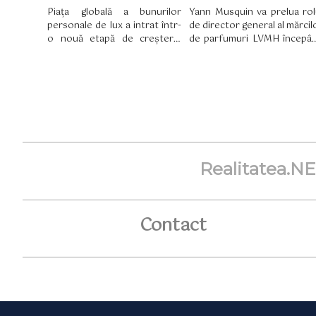
Piața globală a bunurilor
Yann Musquin va prelua rol
personale de lux a intrat într-
de director general al mărcil
o nouă etapă de creștere,
de parfumuri LVMH începâ
considerată mai sănătoasă și
cu 3 august. El îl succede 
mai sustenabilă, potrivit celei
Romain Spitzer, ca
de-a 12-a ediții a raportului
părăsește grupul după 10 a
True Luxury Global Consumer
la conducerea diviziei.
Insights, realizat de Boston
Consulting Group (BCG)
pentru Altagamma.
Realitatea.N
Contact
TAGS:
A
B
C
D
E
F
G
H
I
J
K
L
M
N
O
P
Q