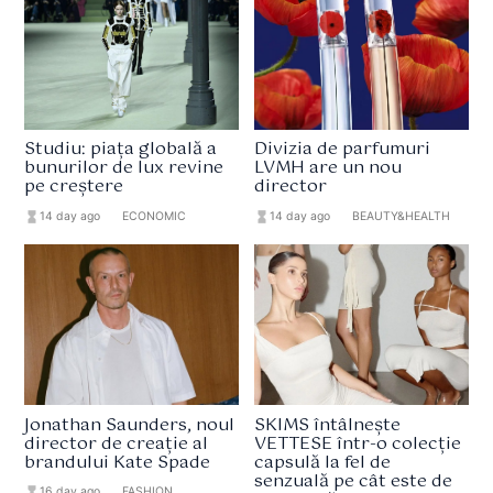
Studiu: piața globală a
Divizia de parfumuri
bunurilor de lux revine
LVMH are un nou
pe creștere
director
hourglass_full
14 day ago
format_list_bulleted
ECONOMIC
hourglass_full
14 day ago
format_list_bulleted
BEAUTY&HEALTH
Jonathan Saunders, noul
SKIMS întâlnește
director de creație al
VETTESE într-o colecție
brandului Kate Spade
capsulă la fel de
senzuală pe cât este de
hourglass_full
16 day ago
format_list_bulleted
FASHION