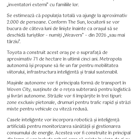
„inventatori externi” cu familiile lor.
Se estimează că populația totală va ajunge la aproximativ
2.000 de persoane. Conform The Sun, locuitorii se vor
bucura de câteva luni de liniște înainte ca orașul să se
deschidă turiștilor – numiți „Weavers” – din 2026 „sau mai
târziu”.
Toyota a construit acest oraș pe o suprafață de
aproximativ 71 de hectare în ultimii cinci ani. Metropola
autonomă își propune să fie un far pentru mobilitatea
viitorului, infrastructura inteligentă și traiul sustenabil.
Mașinile autonome vor fi principala formă de transport în
Woven City, susținute de o rețea subterană pentru logistică
și livrări autonome. Străzile vor fi împărțite în trei tipuri:
zone exclusiv pietonale, drumuri pentru trafic rapid și străzi
mixte pentru vehicule cu viteză redusă.
Casele inteligente vor incorpora robotică și inteligență
artificială pentru monitorizarea sănătății și gestionarea
consumului de energie. Acestea vor fi construite în principal