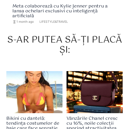
Meta colaborează cu Kylie Jenner pentru a
lansa ochelari exclusivi cu inteligență
artificială
hourglass_full
1 month ago
format_list_bulleted
LIFESTYLE&TRAVEL
S-AR PUTEA SĂ-ȚI PLACĂ
ȘI:
Bikini cu dantelă:
Vânzările Chanel cresc
tendința costumelor de
cu 16%, noile colecții
baie care face senzație
sporind atractivitatea