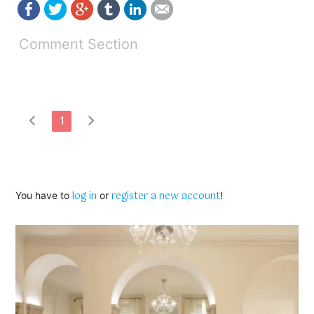
Comment Section
chevron_left
chevron_right
1
log in
register a new account
You have to
or
!