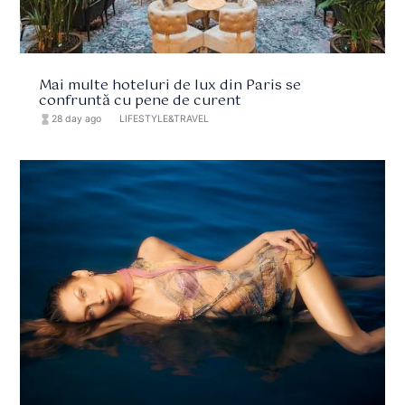
Mai multe hoteluri de lux din Paris se
confruntă cu pene de curent
hourglass_full
28 day ago
format_list_bulleted
LIFESTYLE&TRAVEL