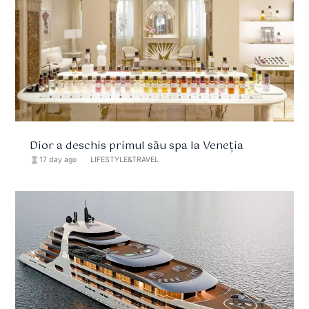
Dior a deschis primul său spa la Veneția
hourglass_full
17 day ago
format_list_bulleted
LIFESTYLE&TRAVEL