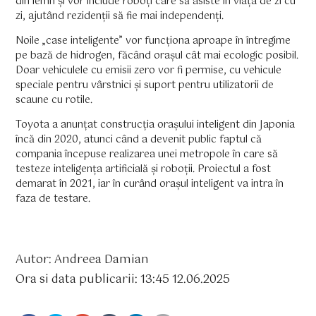
din lemn și vor include roboți care să asiste în viața de zi cu
zi, ajutând rezidenții să fie mai independenți.
Noile „case inteligente” vor funcționa aproape în întregime
pe bază de hidrogen, făcând orașul cât mai ecologic posibil.
Doar vehiculele cu emisii zero vor fi permise, cu vehicule
speciale pentru vârstnici și suport pentru utilizatorii de
scaune cu rotile.
Toyota a anunțat construcția orașului inteligent din Japonia
încă din 2020, atunci când a devenit public faptul că
compania începuse realizarea unei metropole în care să
testeze inteligența artificială și roboții. Proiectul a fost
demarat în 2021, iar în curând orașul inteligent va intra în
faza de testare.
Autor: Andreea Damian
Ora si data publicarii: 13:45 12.06.2025