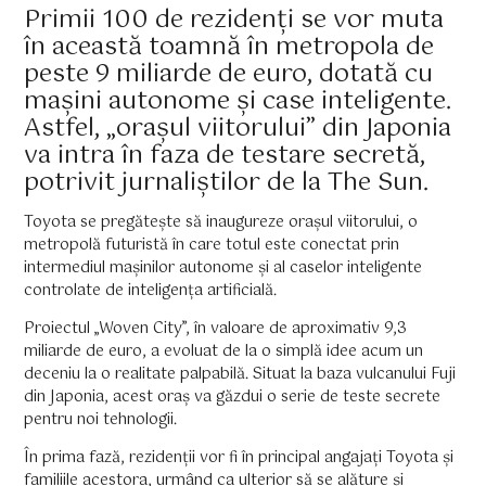
Primii 100 de rezidenți se vor muta
în această toamnă în metropola de
peste 9 miliarde de euro, dotată cu
mașini autonome și case inteligente.
Astfel, „orașul viitorului” din Japonia
va intra în faza de testare secretă,
potrivit jurnaliștilor de la The Sun.
Toyota se pregătește să inaugureze orașul viitorului, o
metropolă futuristă în care totul este conectat prin
intermediul mașinilor autonome și al caselor inteligente
controlate de inteligența artificială.
Proiectul „Woven City”, în valoare de aproximativ 9,3
miliarde de euro, a evoluat de la o simplă idee acum un
deceniu la o realitate palpabilă. Situat la baza vulcanului Fuji
din Japonia, acest oraș va găzdui o serie de teste secrete
pentru noi tehnologii.
În prima fază, rezidenții vor fi în principal angajați Toyota și
familiile acestora, urmând ca ulterior să se alăture și