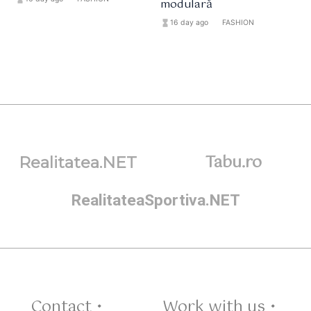
modulară
hourglass_full
16 day ago
format_list_bulleted
FASHION
Tabu.ro
Realitatea.NET
RealitateaSportiva.NET
Contact •
Work with us •