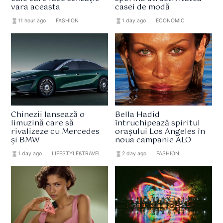
vara aceasta
casei de modă
hourglass_full
11 hour ago
format_list_bulleted
FASHION
hourglass_full
1 day ago
format_list_bulleted
ECONOMIC
Chinezii lansează o
Bella Hadid
limuzină care să
întruchipează spiritul
rivalizeze cu Mercedes
orașului Los Angeles în
și BMW
noua campanie ALO
hourglass_full
1 day ago
format_list_bulleted
LIFESTYLE&TRAVEL
hourglass_full
2 day ago
format_list_bulleted
FASHION