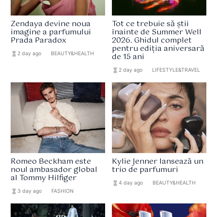
Zendaya devine noua
Tot ce trebuie să știi
imagine a parfumului
înainte de Summer Well
Prada Paradox
2026. Ghidul complet
pentru ediția aniversară
hourglass_full
2 day ago
format_list_bulleted
BEAUTY&HEALTH
de 15 ani
hourglass_full
2 day ago
format_list_bulleted
LIFESTYLE&TRAVEL
Romeo Beckham este
Kylie Jenner lansează un
noul ambasador global
trio de parfumuri
al Tommy Hilfiger
hourglass_full
4 day ago
format_list_bulleted
BEAUTY&HEALTH
hourglass_full
3 day ago
format_list_bulleted
FASHION