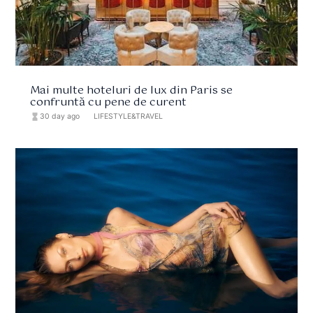
Mai multe hoteluri de lux din Paris se
confruntă cu pene de curent
hourglass_full
30 day ago
format_list_bulleted
LIFESTYLE&TRAVEL