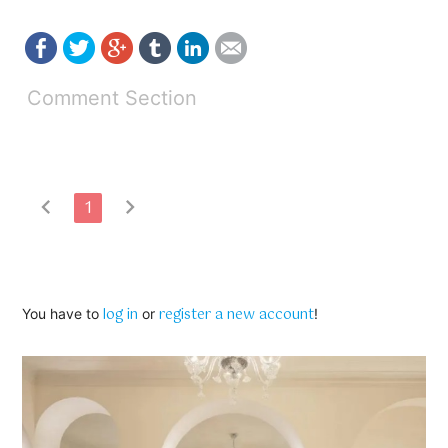
Comment Section
chevron_left
chevron_right
1
log in
register a new account
You have to
or
!