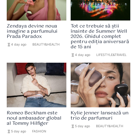
Zendaya devine noua
Tot ce trebuie să știi
imagine a parfumului
înainte de Summer Well
Prada Paradox
2026. Ghidul complet
pentru ediția aniversară
hourglass_full
4 day ago
format_list_bulleted
BEAUTY&HEALTH
de 15 ani
hourglass_full
4 day ago
format_list_bulleted
LIFESTYLE&TRAVEL
Romeo Beckham este
Kylie Jenner lansează un
noul ambasador global
trio de parfumuri
al Tommy Hilfiger
hourglass_full
5 day ago
format_list_bulleted
BEAUTY&HEALTH
hourglass_full
5 day ago
format_list_bulleted
FASHION