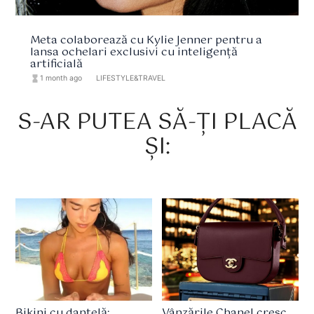
Meta colaborează cu Kylie Jenner pentru a
lansa ochelari exclusivi cu inteligență
artificială
hourglass_full
1 month ago
format_list_bulleted
LIFESTYLE&TRAVEL
S-AR PUTEA SĂ-ȚI PLACĂ
ȘI:
Bikini cu dantelă:
Vânzările Chanel cresc