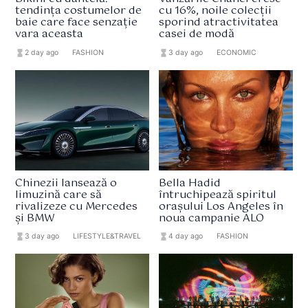
tendința costumelor de
cu 16%, noile colecții
baie care face senzație
sporind atractivitatea
vara aceasta
casei de modă
hourglass_full
2 day ago
format_list_bulleted
FASHION
hourglass_full
3 day ago
format_list_bulleted
ECONOMIC
Chinezii lansează o
Bella Hadid
limuzină care să
întruchipează spiritul
rivalizeze cu Mercedes
orașului Los Angeles în
și BMW
noua campanie ALO
hourglass_full
3 day ago
format_list_bulleted
LIFESTYLE&TRAVEL
hourglass_full
4 day ago
format_list_bulleted
FASHION