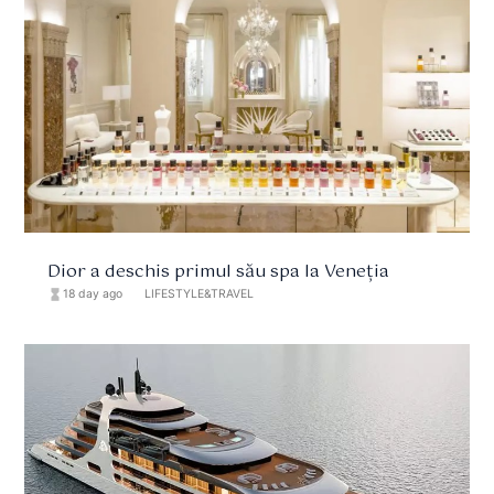
Dior a deschis primul său spa la Veneția
hourglass_full
18 day ago
format_list_bulleted
LIFESTYLE&TRAVEL