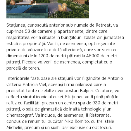
Stațiunea, cunoscută anterior sub numele de Retreat, va
cuprinde 58 de camere și apartamente, dintre care
majoritatea vor fi situate în bungalouri izolate din jumătatea
estică a proprietății. Vor fi, de asemenea, opt reședințe
private de vânzare la o dată ulterioară, care vor varia ca
dimensiuni de la 1200 de metri pătrați la 45000 de metri
pătrați. Fiecare va veni, de asemenea, completat cu o
parcelă de teren.
Interioarele fastuoase ale stațiunii vor fi gândite de Antonio
Citterio Patricia Viel, aceeași firmă milaneză care a
proiectat toate celelalte avanposturi Bulgari. Ca atare, va
reflecta simțul iconic al casei. Stațiunea va fi plină până la
refuz cu facilități, precum un centru spa de 930 de metri
pătrați, o sală de gimnastică de înaltă tehnologie și un
cinematograf. Va include, de asemenea, Il Ristorante,
condus de renumitul bucătar Niko Romito. cu trei stele
Michelin, precum și un sushi bar exclusiv cu opt locuri.