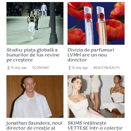
Studiu: piața globală a
Divizia de parfumuri
bunurilor de lux revine
LVMH are un nou
pe creștere
director
hourglass_full
16 day ago
format_list_bulleted
ECONOMIC
hourglass_full
16 day ago
format_list_bulleted
BEAUTY&HEALTH
Jonathan Saunders, noul
SKIMS întâlnește
director de creație al
VETTESE într-o colecție