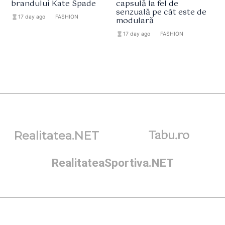
brandului Kate Spade
capsulă la fel de
senzuală pe cât este de
hourglass_full
17 day ago
format_list_bulleted
FASHION
modulară
hourglass_full
17 day ago
format_list_bulleted
FASHION
Tabu.ro
Realitatea.NET
RealitateaSportiva.NET