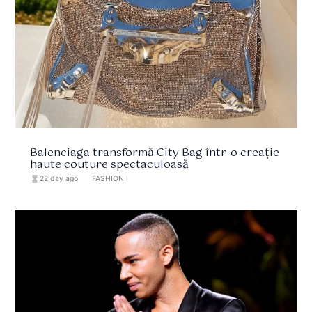
Balenciaga transformă City Bag într-o creație
haute couture spectaculoasă
hourglass_full
22 day ago
format_list_bulleted
FASHION