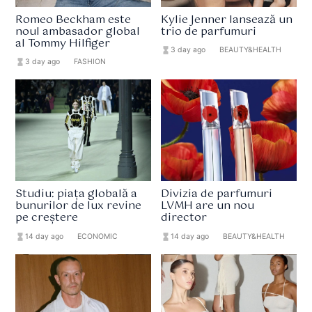
Romeo Beckham este
Kylie Jenner lansează un
noul ambasador global
trio de parfumuri
al Tommy Hilfiger
hourglass_full
3 day ago
format_list_bulleted
BEAUTY&HEALTH
hourglass_full
3 day ago
format_list_bulleted
FASHION
Studiu: piața globală a
Divizia de parfumuri
bunurilor de lux revine
LVMH are un nou
pe creștere
director
hourglass_full
14 day ago
format_list_bulleted
ECONOMIC
hourglass_full
14 day ago
format_list_bulleted
BEAUTY&HEALTH