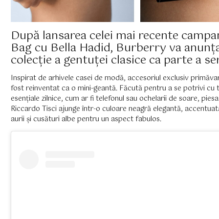
După lansarea celei mai recente campa
Bag cu Bella Hadid, Burberry va anunț
colecție a gentuței clasice ca parte a ser
Inspirat de arhivele casei de modă, accesoriul exclusiv primăv
fost reinventat ca o mini-geantă. Făcută pentru a se potrivi cu
esențiale zilnice, cum ar fi telefonul sau ochelarii de soare, pie
Riccardo Tisci ajunge într-o culoare neagră elegantă, accentua
aurii și cusături albe pentru un aspect fabulos.