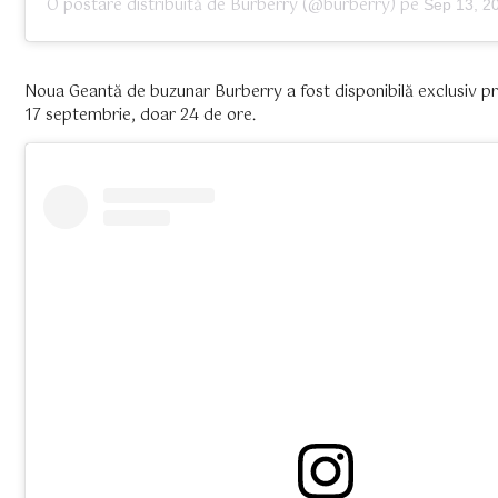
O postare distribuită de
Burberry
(@burberry) pe
Sep 13, 2
Noua Geantă de buzunar Burberry a fost disponibilă exclusiv pr
17 septembrie, doar 24 de ore.