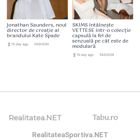
Jonathan Saunders, noul
SKIMS întâlnește
director de creație al
VETTESE într-o colecție
brandului Kate Spade
capsulă la fel de
senzuală pe cât este de
hourglass_full
15 day ago
format_list_bulleted
FASHION
modulară
hourglass_full
15 day ago
format_list_bulleted
FASHION
Tabu.ro
Realitatea.NET
RealitateaSportiva.NET