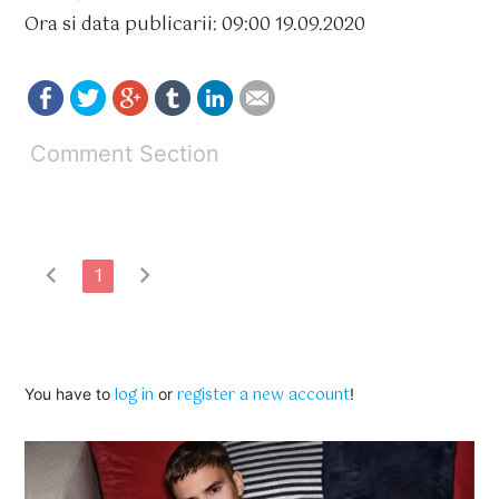
Ora si data publicarii: 09:00 19.09.2020
Comment Section
chevron_left
chevron_right
1
log in
register a new account
You have to
or
!