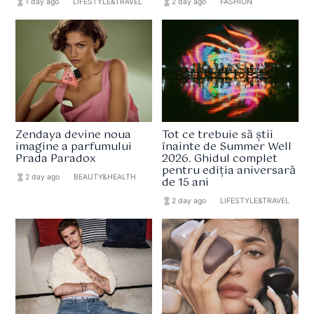
hourglass_full
1 day ago
format_list_bulleted
LIFESTYLE&TRAVEL
hourglass_full
2 day ago
format_list_bulleted
FASHION
Zendaya devine noua
Tot ce trebuie să știi
imagine a parfumului
înainte de Summer Well
Prada Paradox
2026. Ghidul complet
pentru ediția aniversară
hourglass_full
2 day ago
format_list_bulleted
BEAUTY&HEALTH
de 15 ani
hourglass_full
2 day ago
format_list_bulleted
LIFESTYLE&TRAVEL