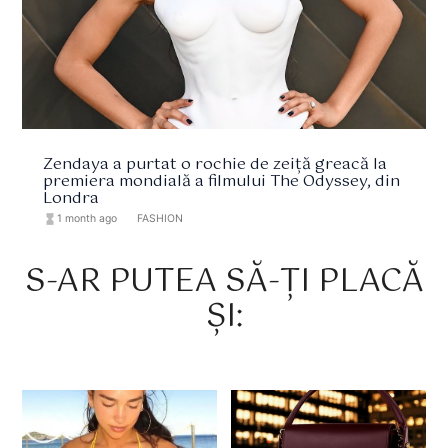
Zendaya a purtat o rochie de zeiță greacă la
premiera mondială a filmului The Odyssey, din
Londra
hourglass_full
1 month ago
format_list_bulleted
FASHION
S-AR PUTEA SĂ-ȚI PLACĂ
ȘI: