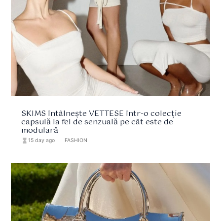
SKIMS întâlnește VETTESE într-o colecție
capsulă la fel de senzuală pe cât este de
modulară
hourglass_full
15 day ago
format_list_bulleted
FASHION