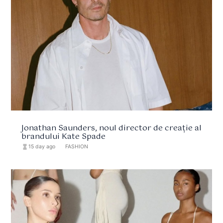
Jonathan Saunders, noul director de creație al
brandului Kate Spade
hourglass_full
15 day ago
format_list_bulleted
FASHION