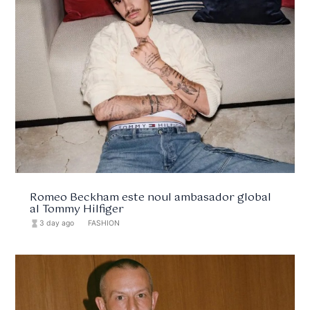
Romeo Beckham este noul ambasador global
al Tommy Hilfiger
hourglass_full
3 day ago
format_list_bulleted
FASHION