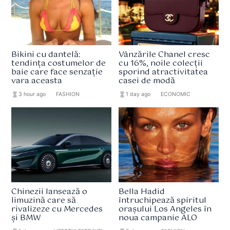
Bikini cu dantelă:
Vânzările Chanel cresc
tendința costumelor de
cu 16%, noile colecții
baie care face senzație
sporind atractivitatea
vara aceasta
casei de modă
hourglass_full
3 hour ago
format_list_bulleted
FASHION
hourglass_full
1 day ago
format_list_bulleted
ECONOMIC
Chinezii lansează o
Bella Hadid
limuzină care să
întruchipează spiritul
rivalizeze cu Mercedes
orașului Los Angeles în
și BMW
noua campanie ALO