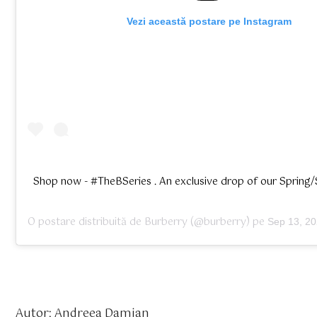
 Vezi această postare pe Instagram
Shop now - #TheBSeries . An exclusive drop of our Spring/
O postare distribuită de
Burberry
(@burberry) pe
Sep 13, 202
Autor: Andreea Damian