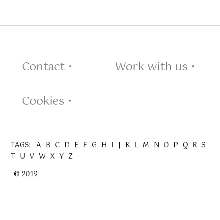
Contact •
Work with us •
Cookies •
TAGS:
A
B
C
D
E
F
G
H
I
J
K
L
M
N
O
P
Q
R
S
T
U
V
W
X
Y
Z
© 2019