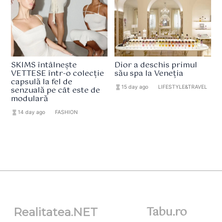
SKIMS întâlnește
Dior a deschis primul
VETTESE într-o colecție
său spa la Veneția
capsulă la fel de
hourglass_full
15 day ago
format_list_bulleted
LIFESTYLE&TRAVEL
senzuală pe cât este de
modulară
hourglass_full
14 day ago
format_list_bulleted
FASHION
Tabu.ro
Realitatea.NET