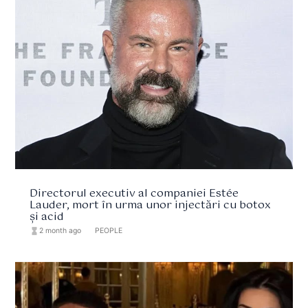
Directorul executiv al companiei Estée
Lauder, mort în urma unor injectări cu botox
și acid
hourglass_full
2 month ago
format_list_bulleted
PEOPLE