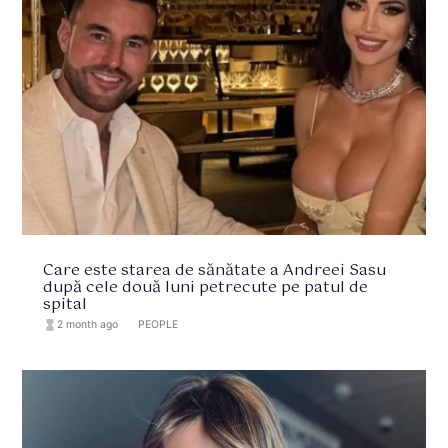
Care este starea de sănătate a Andreei Sasu
după cele două luni petrecute pe patul de
spital
hourglass_full
2 month ago
format_list_bulleted
PEOPLE