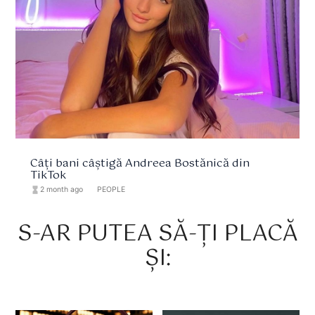
Câți bani câștigă Andreea Bostănică din
TikTok
hourglass_full
2 month ago
format_list_bulleted
PEOPLE
S-AR PUTEA SĂ-ȚI PLACĂ
ȘI: