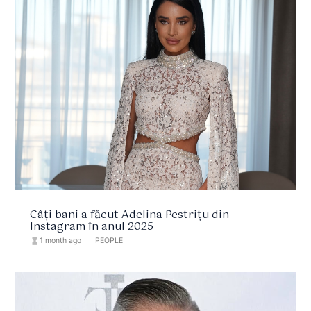
Câți bani a făcut Adelina Pestrițu din
Instagram în anul 2025
hourglass_full
1 month ago
format_list_bulleted
PEOPLE