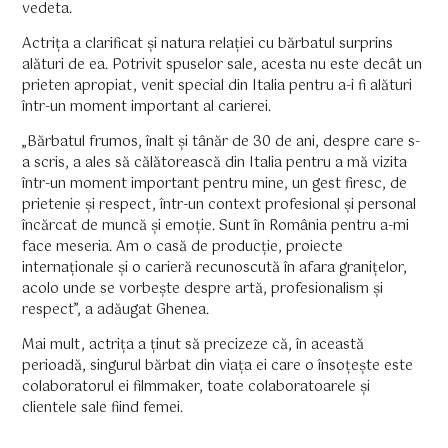
vedeta.
Actrița a clarificat și natura relației cu bărbatul surprins
alături de ea. Potrivit spuselor sale, acesta nu este decât un
prieten apropiat, venit special din Italia pentru a-i fi alături
într-un moment important al carierei.
„Bărbatul frumos, înalt și tânăr de 30 de ani, despre care s-
a scris, a ales să călătorească din Italia pentru a mă vizita
într-un moment important pentru mine, un gest firesc, de
prietenie și respect, într-un context profesional și personal
încărcat de muncă și emoție. Sunt în România pentru a-mi
face meseria. Am o casă de producție, proiecte
internaționale și o carieră recunoscută în afara granițelor,
acolo unde se vorbește despre artă, profesionalism și
respect”, a adăugat Ghenea.
Mai mult, actrița a ținut să precizeze că, în această
perioadă, singurul bărbat din viața ei care o însoțește este
colaboratorul ei filmmaker, toate colaboratoarele și
clientele sale fiind femei.