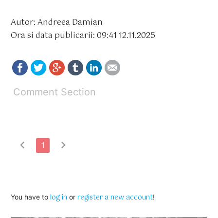
Autor: Andreea Damian
Ora si data publicarii: 09:41 12.11.2025
Comment Section
chevron_left
chevron_right
1
log in
register a new account
You have to
or
!