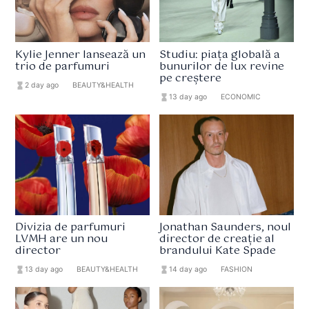
Kylie Jenner lansează un
Studiu: piața globală a
trio de parfumuri
bunurilor de lux revine
pe creștere
hourglass_full
2 day ago
format_list_bulleted
BEAUTY&HEALTH
hourglass_full
13 day ago
format_list_bulleted
ECONOMIC
Divizia de parfumuri
Jonathan Saunders, noul
LVMH are un nou
director de creație al
director
brandului Kate Spade
hourglass_full
13 day ago
format_list_bulleted
BEAUTY&HEALTH
hourglass_full
14 day ago
format_list_bulleted
FASHION