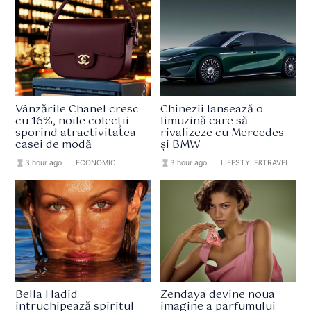
Vânzările Chanel cresc
Chinezii lansează o
cu 16%, noile colecții
limuzină care să
sporind atractivitatea
rivalizeze cu Mercedes
casei de modă
și BMW
hourglass_full
3 hour ago
format_list_bulleted
ECONOMIC
hourglass_full
3 hour ago
format_list_bulleted
LIFESTYLE&TRAVEL
Bella Hadid
Zendaya devine noua
întruchipează spiritul
imagine a parfumului