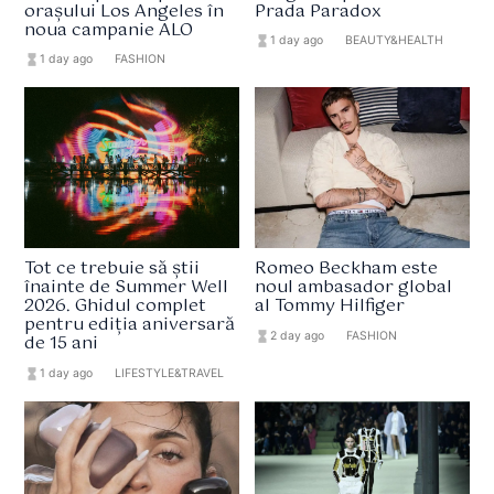
orașului Los Angeles în
Prada Paradox
noua campanie ALO
hourglass_full
1 day ago
format_list_bulleted
BEAUTY&HEALTH
hourglass_full
1 day ago
format_list_bulleted
FASHION
Tot ce trebuie să știi
Romeo Beckham este
înainte de Summer Well
noul ambasador global
2026. Ghidul complet
al Tommy Hilfiger
pentru ediția aniversară
hourglass_full
2 day ago
format_list_bulleted
FASHION
de 15 ani
hourglass_full
1 day ago
format_list_bulleted
LIFESTYLE&TRAVEL