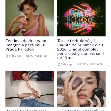
Zendaya devine noua
Tot ce trebuie să știi
imagine a parfumului
înainte de Summer Well
Prada Paradox
2026. Ghidul complet
pentru ediția aniversară
hourglass_full
4 day ago
format_list_bulleted
BEAUTY&HEALTH
de 15 ani
hourglass_full
4 day ago
format_list_bulleted
LIFESTYLE&TRAVEL