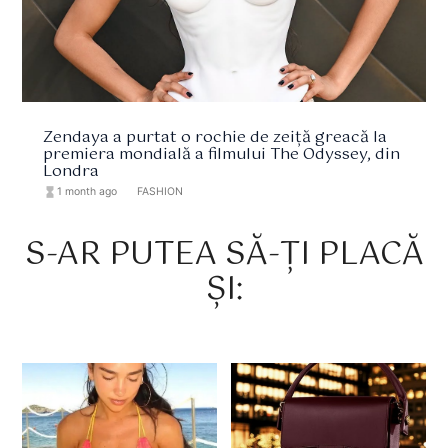
Zendaya a purtat o rochie de zeiță greacă la
premiera mondială a filmului The Odyssey, din
Londra
hourglass_full
1 month ago
format_list_bulleted
FASHION
S-AR PUTEA SĂ-ȚI PLACĂ
ȘI: