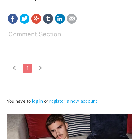
Comment Section
chevron_left
chevron_right
1
log in
register a new account
You have to
or
!