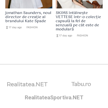
Jonathan Saunders, noul
SKIMS întâlnește
director de creație al
VETTESE într-o colecție
brandului Kate Spade
capsulă la fel de
senzuală pe cât este de
hourglass_full
17 day ago
format_list_bulleted
FASHION
modulară
hourglass_full
17 day ago
format_list_bulleted
FASHION
Tabu.ro
Realitatea.NET
RealitateaSportiva.NET