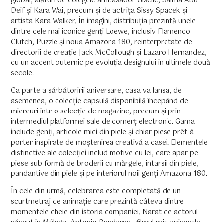
global, alături de colegele ambasador Giselle, Salma Abu
Deif și Kara Wai, precum și de actrița Sissy Spacek și
artista Kara Walker. În imagini, distribuția prezintă unele
dintre cele mai iconice genți Loewe, inclusiv Flamenco
Clutch, Puzzle și noua Amazona 180, reinterpretate de
directorii de creație Jack McCollough și Lazaro Hernandez,
cu un accent puternic pe evoluția designului în ultimele două
secole.
Ca parte a sărbătoririi aniversare, casa va lansa, de
asemenea, o colecție capsulă disponibilă începând de
miercuri într-o selecție de magazine, precum și prin
intermediul platformei sale de comerț electronic. Gama
include genți, articole mici din piele și chiar piese prêt-à-
porter inspirate de moștenirea creativă a casei. Elementele
distinctive ale colecției includ motive cu lei, care apar pe
piese sub formă de broderii cu mărgele, intarsii din piele,
pandantive din piele și pe interiorul noii genți Amazona 180.
În cele din urmă, celebrarea este completată de un
scurtmetraj de animație care prezintă câteva dintre
momentele cheie din istoria companiei. Narat de actorul