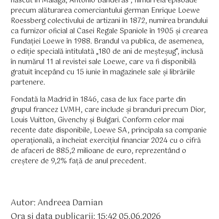
născut în Málaga, Antonio Banderas , filmul reia episoade
precum alăturarea comerciantului german Enrique Loewe
Roessberg colectivului de artizani în 1872, numirea brandului
ca furnizor oficial al Casei Regale Spaniole în 1905 și crearea
Fundației Loewe în 1988. Brandul va publica, de asemenea,
o ediție specială intitulată „180 de ani de meșteșug”, inclusă
în numărul 11 ​​al revistei sale Loewe, care va fi disponibilă
gratuit începând cu 15 iunie în magazinele sale și librăriile
partenere.
Fondată la Madrid în 1846, casa de lux face parte din
grupul francez LVMH, care include și branduri precum Dior,
Louis Vuitton, Givenchy și Bulgari. Conform celor mai
recente date disponibile, Loewe SA, principala sa companie
operațională, a încheiat exercițiul financiar 2024 cu o cifră
de afaceri de 885,2 milioane de euro, reprezentând o
creștere de 9,2% față de anul precedent.
Autor: Andreea Damian
Ora si data publicarii: 15:42 05.06.2026