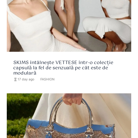
SKIMS întâlnește VETTESE într-o colecție
capsulă la fel de senzuală pe cât este de
modulară
hourglass_full
17 day ago
format_list_bulleted
FASHION