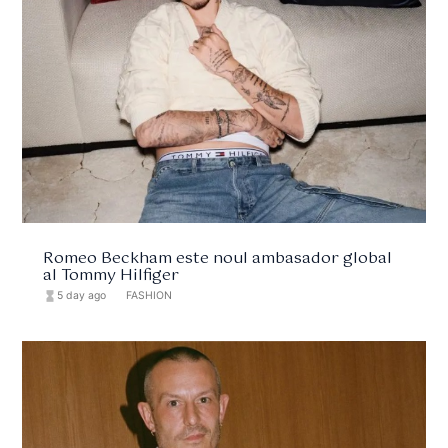
Romeo Beckham este noul ambasador global
al Tommy Hilfiger
hourglass_full
5 day ago
format_list_bulleted
FASHION