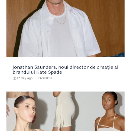
Jonathan Saunders, noul director de creație al
brandului Kate Spade
hourglass_full
17 day ago
format_list_bulleted
FASHION