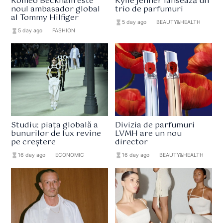
Romeo Beckham este
Kylie Jenner lansează un
noul ambasador global
trio de parfumuri
al Tommy Hilfiger
hourglass_full
5 day ago
format_list_bulleted
BEAUTY&HEALTH
hourglass_full
5 day ago
format_list_bulleted
FASHION
Studiu: piața globală a
Divizia de parfumuri
bunurilor de lux revine
LVMH are un nou
pe creștere
director
hourglass_full
16 day ago
format_list_bulleted
ECONOMIC
hourglass_full
16 day ago
format_list_bulleted
BEAUTY&HEALTH