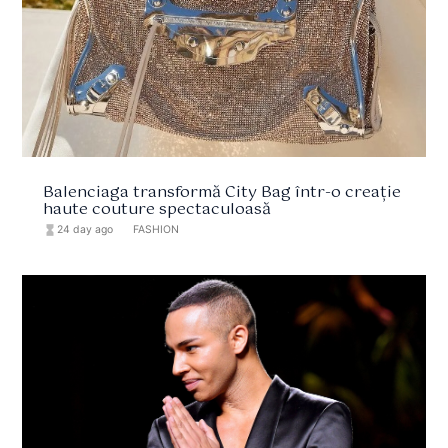
Balenciaga transformă City Bag într-o creație
haute couture spectaculoasă
hourglass_full
24 day ago
format_list_bulleted
FASHION