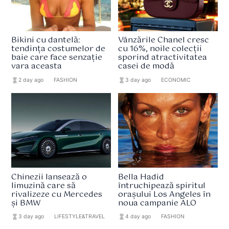
Bikini cu dantelă:
Vânzările Chanel cresc
tendința costumelor de
cu 16%, noile colecții
baie care face senzație
sporind atractivitatea
vara aceasta
casei de modă
hourglass_full
2 day ago
format_list_bulleted
FASHION
hourglass_full
3 day ago
format_list_bulleted
ECONOMIC
Chinezii lansează o
Bella Hadid
limuzină care să
întruchipează spiritul
rivalizeze cu Mercedes
orașului Los Angeles în
și BMW
noua campanie ALO
hourglass_full
3 day ago
format_list_bulleted
LIFESTYLE&TRAVEL
hourglass_full
4 day ago
format_list_bulleted
FASHION