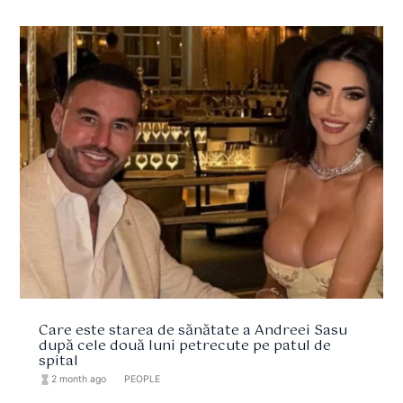
Care este starea de sănătate a Andreei Sasu
după cele două luni petrecute pe patul de
spital
hourglass_full
2 month ago
format_list_bulleted
PEOPLE