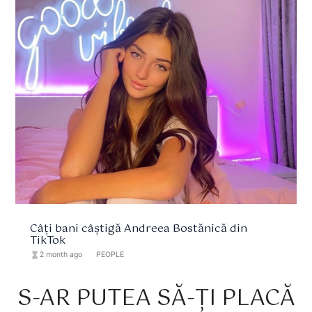
Câți bani câștigă Andreea Bostănică din
TikTok
hourglass_full
2 month ago
format_list_bulleted
PEOPLE
S-AR PUTEA SĂ-ȚI PLACĂ