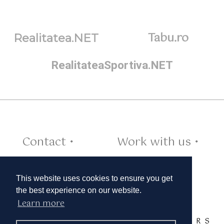
Tabu.ro
Realitatea.NET
RealitateaSportiva.NET
Contact •
Work with us •
Cookies •
This website uses cookies to ensure you get
the best experience on our website.
Learn more
TAGS:
A
B
C
D
E
F
G
H
I
J
K
L
M
N
O
P
Q
R
S