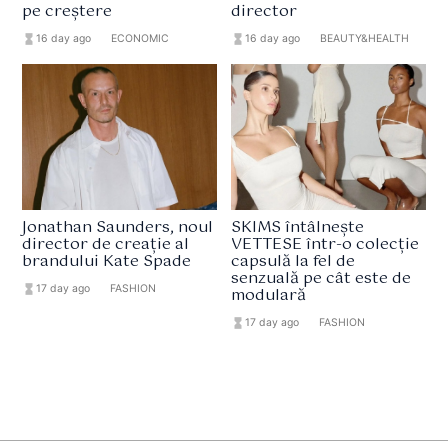
pe creștere
director
hourglass_full
16 day ago
format_list_bulleted
ECONOMIC
hourglass_full
16 day ago
format_list_bulleted
BEAUTY&HEALTH
Jonathan Saunders, noul
SKIMS întâlnește
director de creație al
VETTESE într-o colecție
brandului Kate Spade
capsulă la fel de
senzuală pe cât este de
hourglass_full
17 day ago
format_list_bulleted
FASHION
modulară
hourglass_full
17 day ago
format_list_bulleted
FASHION