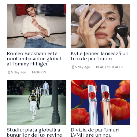
Romeo Beckham este
Kylie Jenner lansează un
noul ambasador global
trio de parfumuri
al Tommy Hilfiger
hourglass_full
5 day ago
format_list_bulleted
BEAUTY&HEALTH
hourglass_full
5 day ago
format_list_bulleted
FASHION
Studiu: piața globală a
Divizia de parfumuri
bunurilor de lux revine
LVMH are un nou