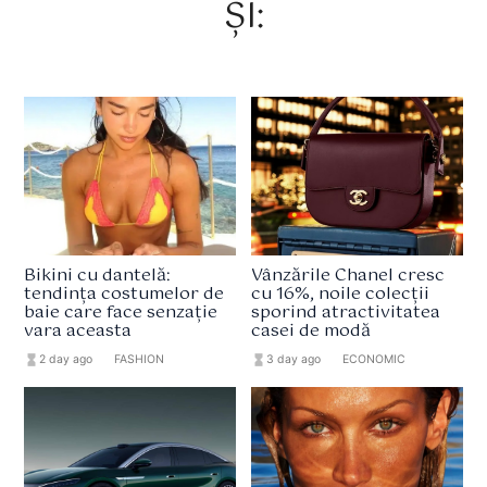
ȘI:
Bikini cu dantelă:
Vânzările Chanel cresc
tendința costumelor de
cu 16%, noile colecții
baie care face senzație
sporind atractivitatea
vara aceasta
casei de modă
hourglass_full
2 day ago
format_list_bulleted
FASHION
hourglass_full
3 day ago
format_list_bulleted
ECONOMIC