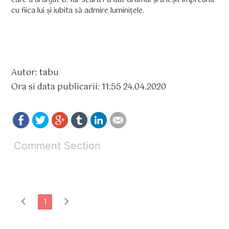
care a aranjat-o. Iar seara i-a dat drumul și a ieșit împreună
cu fiica lui și iubita să admire luminițele.
Autor: tabu
Ora si data publicarii: 11:55 24.04.2020
Comment Section
chevron_left
chevron_right
1