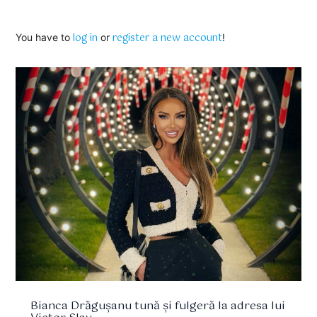
log in
register a new account
You have to
or
!
Bianca Drăgușanu tună și fulgeră la adresa lui