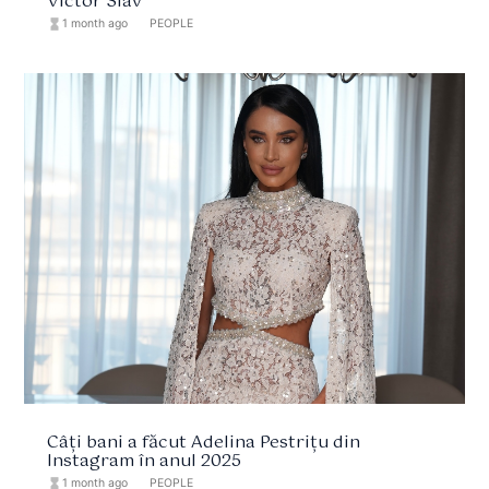
Victor Slav
hourglass_full
1 month ago
format_list_bulleted
PEOPLE
Câți bani a făcut Adelina Pestrițu din
Instagram în anul 2025
hourglass_full
1 month ago
format_list_bulleted
PEOPLE