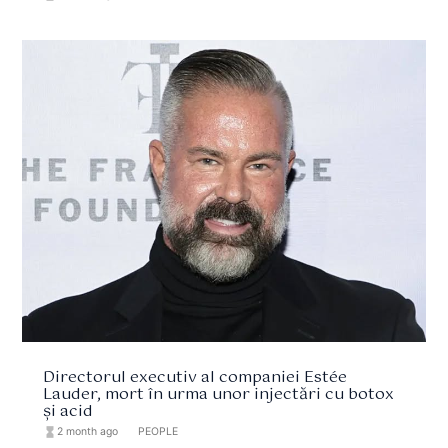
Directorul executiv al companiei Estée
Lauder, mort în urma unor injectări cu botox
și acid
hourglass_full
2 month ago
format_list_bulleted
PEOPLE