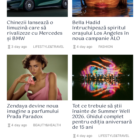
Chinezii lansează o
Bella Hadid
limuzină care să
întruchipează spiritul
rivalizeze cu Mercedes
orașului Los Angeles în
și BMW
noua campanie ALO
hourglass_full
3 day ago
format_list_bulleted
LIFESTYLE&TRAVEL
hourglass_full
4 day ago
format_list_bulleted
FASHION
Zendaya devine noua
Tot ce trebuie să știi
imagine a parfumului
înainte de Summer Well
Prada Paradox
2026. Ghidul complet
pentru ediția aniversară
hourglass_full
4 day ago
format_list_bulleted
BEAUTY&HEALTH
de 15 ani
hourglass_full
4 day ago
format_list_bulleted
LIFESTYLE&TRAVEL