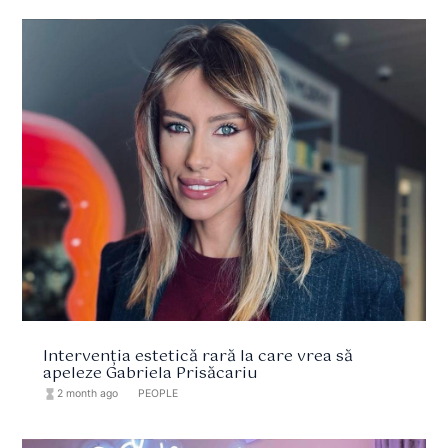
Intervenția estetică rară la care vrea să
apeleze Gabriela Prisăcariu
hourglass_full
2 month ago
format_list_bulleted
PEOPLE