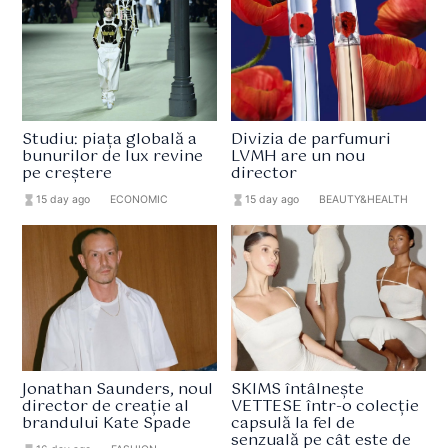
Studiu: piața globală a
Divizia de parfumuri
bunurilor de lux revine
LVMH are un nou
pe creștere
director
hourglass_full
15 day ago
format_list_bulleted
ECONOMIC
hourglass_full
15 day ago
format_list_bulleted
BEAUTY&HEALTH
Jonathan Saunders, noul
SKIMS întâlnește
director de creație al
VETTESE într-o colecție
brandului Kate Spade
capsulă la fel de
senzuală pe cât este de