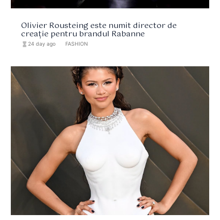
Olivier Rousteing este numit director de
creație pentru brandul Rabanne
hourglass_full
24 day ago
format_list_bulleted
FASHION