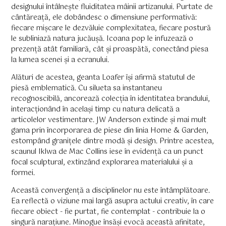
designului întâlnește fluiditatea mâinii artizanului. Purtate de
cântăreață, ele dobândesc o dimensiune performativă:
fiecare mișcare le dezvăluie complexitatea, fiecare postură
le subliniază natura jucăușă. Icoana pop le infuzează o
prezență atât familiară, cât și proaspătă, conectând piesa
la lumea scenei și a ecranului.
Alături de acestea, geanta Loafer își afirmă statutul de
piesă emblematică. Cu silueta sa instantaneu
recognoscibilă, ancorează colecția în identitatea brandului,
interacționând în același timp cu natura delicată a
articolelor vestimentare. JW Anderson extinde și mai mult
gama prin încorporarea de piese din linia Home & Garden,
estompând granițele dintre modă și design. Printre acestea,
scaunul Iklwa de Mac Collins iese în evidență ca un punct
focal sculptural, extinzând explorarea materialului și a
formei.
Această convergență a disciplinelor nu este întâmplătoare.
Ea reflectă o viziune mai largă asupra actului creativ, în care
fiecare obiect - fie purtat, fie contemplat - contribuie la o
singură narațiune. Minogue însăși evocă această afinitate,