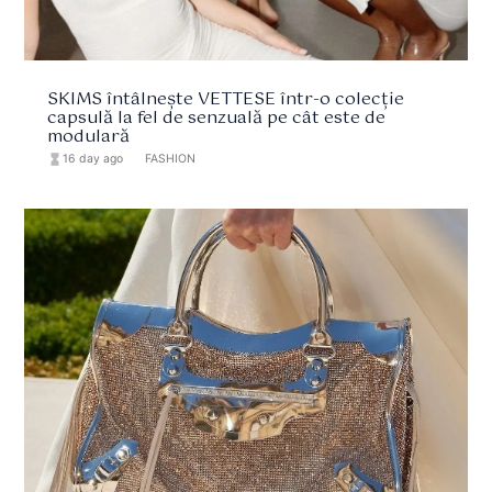
SKIMS întâlnește VETTESE într-o colecție
capsulă la fel de senzuală pe cât este de
modulară
hourglass_full
16 day ago
format_list_bulleted
FASHION