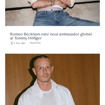
Romeo Beckham este noul ambasador global
al Tommy Hilfiger
hourglass_full
4 day ago
format_list_bulleted
FASHION