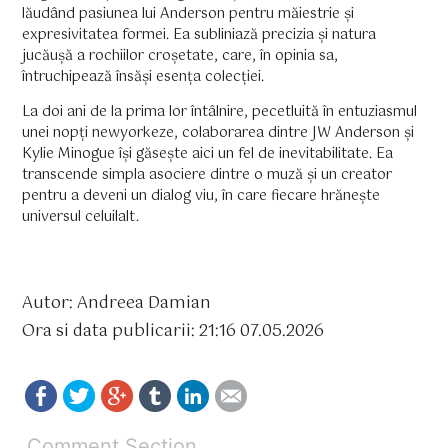
lăudând pasiunea lui Anderson pentru măiestrie și
expresivitatea formei. Ea subliniază precizia și natura
jucăușă a rochiilor croșetate, care, în opinia sa,
întruchipează însăși esența colecției.
La doi ani de la prima lor întâlnire, pecetluită în entuziasmul
unei nopți newyorkeze, colaborarea dintre JW Anderson și
Kylie Minogue își găsește aici un fel de inevitabilitate. Ea
transcende simpla asociere dintre o muză și un creator
pentru a deveni un dialog viu, în care fiecare hrănește
universul celuilalt.
Autor: Andreea Damian
Ora si data publicarii: 21:16 07.05.2026
Comment Section