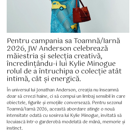
Pentru campania sa Toamnă/Iarnă
2026, JW Anderson celebrează
măiestria și selecția creativă,
încredințându-i lui Kylie Minogue
rolul de a întruchipa o colecție atât
intimă, cât și energică.
În universul lui Jonathan Anderson, creația nu înseamnă
doar să creezi haine, ci să compui un limbaj sensibil în care
obiectele, figurile și emoțiile conversează. Pentru sezonul
Toamnă/Iarnă 2026, această abordare atinge o nouă
intensitate odată cu sosirea lui Kylie Minogue, invitată să
locuiască într-o garderobă modelată de mână, memorie și
instinct.