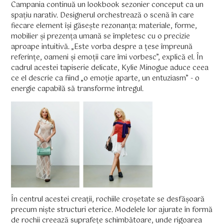
Campania continuă un lookbook sezonier conceput ca un
spațiu narativ. Designerul orchestrează o scenă în care
fiecare element își găsește rezonanța: materiale, forme,
mobilier și prezența umană se împletesc cu o precizie
aproape intuitivă. „Este vorba despre a țese împreună
referințe, oameni și emoții care îmi vorbesc”, explică el. În
cadrul acestei tapiserie delicate, Kylie Minogue aduce ceea
ce el descrie ca fiind „o emoție aparte, un entuziasm” - o
energie capabilă să transforme întregul.
În centrul acestei creații, rochiile croșetate se desfășoară
precum niște structuri eterice. Modelele lor ajurate în formă
de rochii creează suprafețe schimbătoare, unde rigoarea