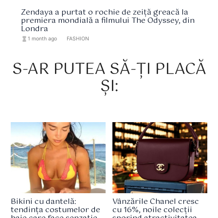
Zendaya a purtat o rochie de zeiță greacă la
premiera mondială a filmului The Odyssey, din
Londra
hourglass_full
1 month ago
format_list_bulleted
FASHION
S-AR PUTEA SĂ-ȚI PLACĂ
ȘI:
Bikini cu dantelă:
Vânzările Chanel cresc
tendința costumelor de
cu 16%, noile colecții