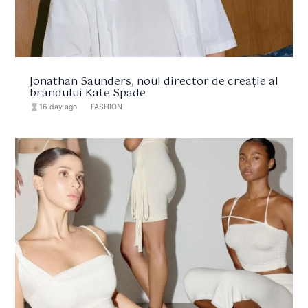
Jonathan Saunders, noul director de creație al
brandului Kate Spade
hourglass_full
16 day ago
format_list_bulleted
FASHION