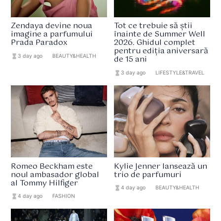
Zendaya devine noua
Tot ce trebuie să știi
imagine a parfumului
înainte de Summer Well
Prada Paradox
2026. Ghidul complet
pentru ediția aniversară
hourglass_full
3 day ago
format_list_bulleted
BEAUTY&HEALTH
de 15 ani
hourglass_full
3 day ago
format_list_bulleted
LIFESTYLE&TRAVEL
Romeo Beckham este
Kylie Jenner lansează un
noul ambasador global
trio de parfumuri
al Tommy Hilfiger
hourglass_full
4 day ago
format_list_bulleted
BEAUTY&HEALTH
hourglass_full
4 day ago
format_list_bulleted
FASHION