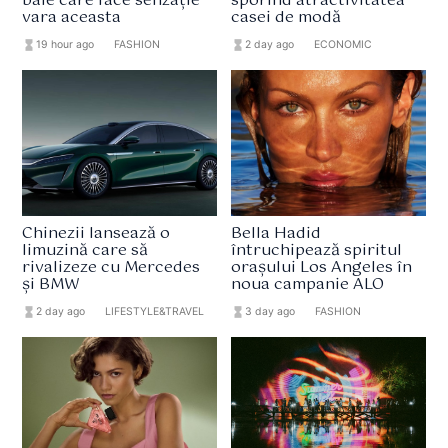
baie care face senzație
sporind atractivitatea
vara aceasta
casei de modă
hourglass_full
19 hour ago
format_list_bulleted
FASHION
hourglass_full
2 day ago
format_list_bulleted
ECONOMIC
Chinezii lansează o
Bella Hadid
limuzină care să
întruchipează spiritul
rivalizeze cu Mercedes
orașului Los Angeles în
și BMW
noua campanie ALO
hourglass_full
2 day ago
format_list_bulleted
LIFESTYLE&TRAVEL
hourglass_full
3 day ago
format_list_bulleted
FASHION