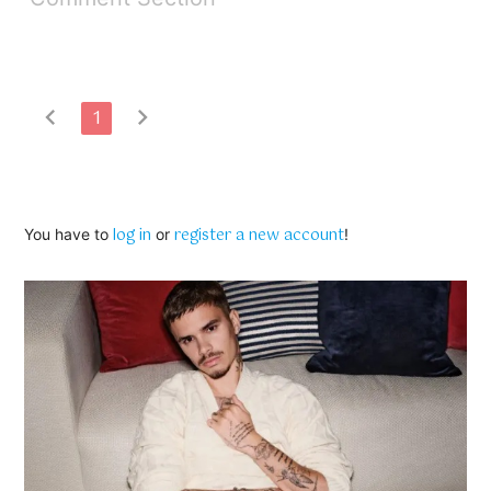
chevron_left
chevron_right
1
log in
register a new account
You have to
or
!