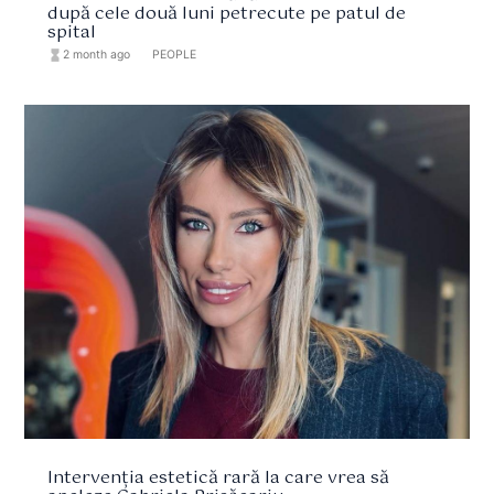
după cele două luni petrecute pe patul de
spital
hourglass_full
2 month ago
format_list_bulleted
PEOPLE
Intervenția estetică rară la care vrea să