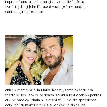
împreună anul trecut chiar și un videoclip în Delta
Dunării. Julia și John făcuseră vacanțe împreună, iar
cântăreața i-l prezentase
chiar și mamei sale, la Piatra-Neamț, semn că totul era
foarte serios. Iată că perioada izolării a fost decisivă pentru
ei și se pare că relația nu a rezistat. Surse din apropierea
celor doi au mărturisit că s-au despărțit din cauza