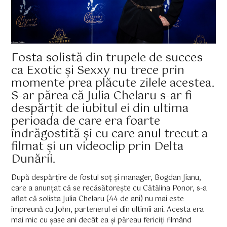
Fosta solistă din trupele de succes
ca Exotic și Sexxy nu trece prin
momente prea plăcute zilele acestea.
S-ar părea că Julia Chelaru s-ar fi
despărțit de iubitul ei din ultima
perioada de care era foarte
îndrăgostită și cu care anul trecut a
filmat și un videoclip prin Delta
Dunării.
După despărțire de fostul soț și manager, Bogdan Jianu,
care a anunțat că se recăsătorește cu Cătălina Ponor, s-a
aflat că solista Julia Chelaru (44 de ani) nu mai este
împreună cu John, partenerul ei din ultimii ani. Acesta era
mai mic cu șase ani decât ea și păreau fericiți filmând