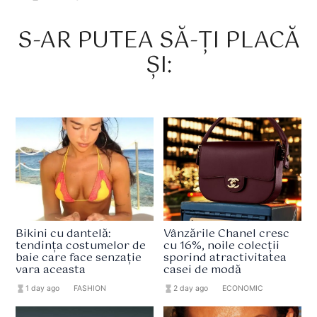
S-AR PUTEA SĂ-ȚI PLACĂ
ȘI:
Bikini cu dantelă:
Vânzările Chanel cresc
tendința costumelor de
cu 16%, noile colecții
baie care face senzație
sporind atractivitatea
vara aceasta
casei de modă
hourglass_full
1 day ago
format_list_bulleted
FASHION
hourglass_full
2 day ago
format_list_bulleted
ECONOMIC