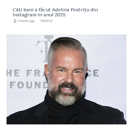
Câți bani a făcut Adelina Pestrițu din
Instagram în anul 2025
hourglass_full
1 month ago
format_list_bulleted
PEOPLE