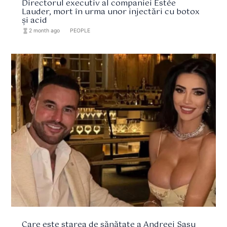
Directorul executiv al companiei Estée
Lauder, mort în urma unor injectări cu botox
și acid
hourglass_full
2 month ago
format_list_bulleted
PEOPLE
Care este starea de sănătate a Andreei Sasu