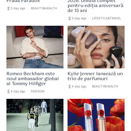
Prada Paradox
2026. Ghidul complet
pentru ediția aniversară
hourglass_full
3 day ago
format_list_bulleted
BEAUTY&HEALTH
de 15 ani
hourglass_full
3 day ago
format_list_bulleted
LIFESTYLE&TRAVEL
Romeo Beckham este
Kylie Jenner lansează un
noul ambasador global
trio de parfumuri
al Tommy Hilfiger
hourglass_full
4 day ago
format_list_bulleted
BEAUTY&HEALTH
hourglass_full
4 day ago
format_list_bulleted
FASHION