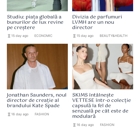
Studiu: piața globală a
Divizia de parfumuri
bunurilor de lux revine
LVMH are un nou
pe creștere
director
hourglass_full
15 day ago
format_list_bulleted
ECONOMIC
hourglass_full
15 day ago
format_list_bulleted
BEAUTY&HEALTH
Jonathan Saunders, noul
SKIMS întâlnește
director de creație al
VETTESE într-o colecție
brandului Kate Spade
capsulă la fel de
senzuală pe cât este de
hourglass_full
16 day ago
format_list_bulleted
FASHION
modulară
hourglass_full
16 day ago
format_list_bulleted
FASHION