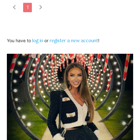
chevron_left
chevron_right
1
log in
register a new account
You have to
or
!