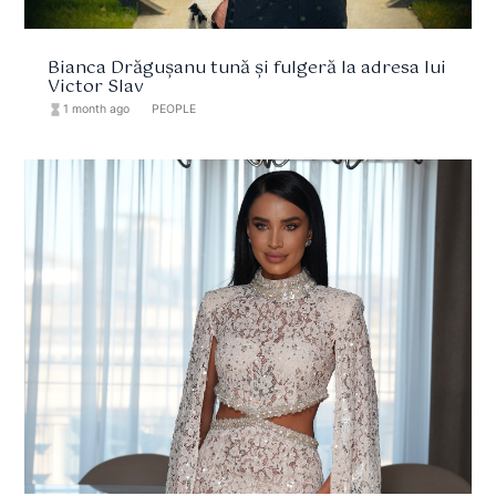
Bianca Drăgușanu tună și fulgeră la adresa lui
Victor Slav
hourglass_full
1 month ago
format_list_bulleted
PEOPLE