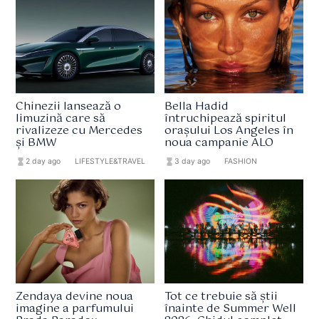
Chinezii lansează o
Bella Hadid
limuzină care să
întruchipează spiritul
rivalizeze cu Mercedes
orașului Los Angeles în
și BMW
noua campanie ALO
hourglass_full
2 day ago
format_list_bulleted
LIFESTYLE&TRAVEL
hourglass_full
3 day ago
format_list_bulleted
FASHION
Zendaya devine noua
Tot ce trebuie să știi
imagine a parfumului
înainte de Summer Well