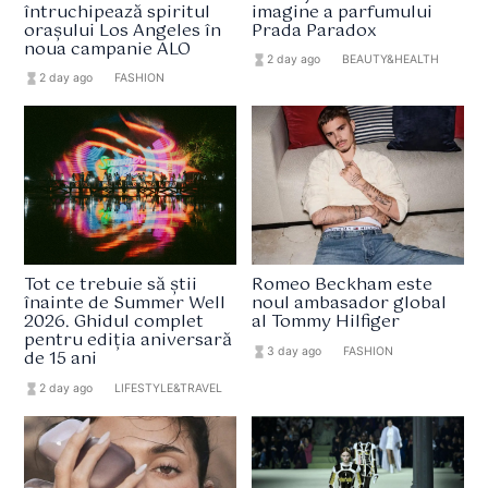
întruchipează spiritul
imagine a parfumului
orașului Los Angeles în
Prada Paradox
noua campanie ALO
hourglass_full
2 day ago
format_list_bulleted
BEAUTY&HEALTH
hourglass_full
2 day ago
format_list_bulleted
FASHION
Tot ce trebuie să știi
Romeo Beckham este
înainte de Summer Well
noul ambasador global
2026. Ghidul complet
al Tommy Hilfiger
pentru ediția aniversară
hourglass_full
3 day ago
format_list_bulleted
FASHION
de 15 ani
hourglass_full
2 day ago
format_list_bulleted
LIFESTYLE&TRAVEL