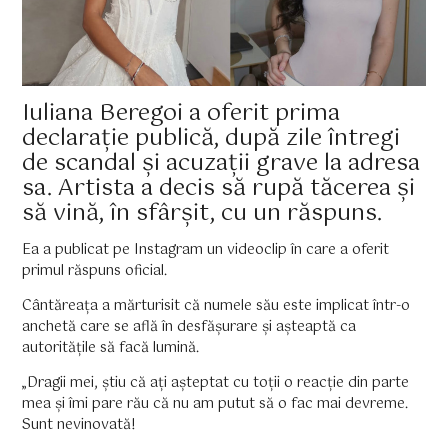
Iuliana Beregoi a oferit prima
declarație publică, după zile întregi
de scandal și acuzații grave la adresa
sa. Artista a decis să rupă tăcerea și
să vină, în sfârșit, cu un răspuns.
Ea a publicat pe Instagram un videoclip în care a oferit
primul răspuns oficial.
Cântăreața a mărturisit că numele său este implicat într-o
anchetă care se află în desfășurare și așteaptă ca
autoritățile să facă lumină.
„Dragii mei, știu că ați așteptat cu toții o reacție din parte
mea și îmi pare rău că nu am putut să o fac mai devreme.
Sunt nevinovată!