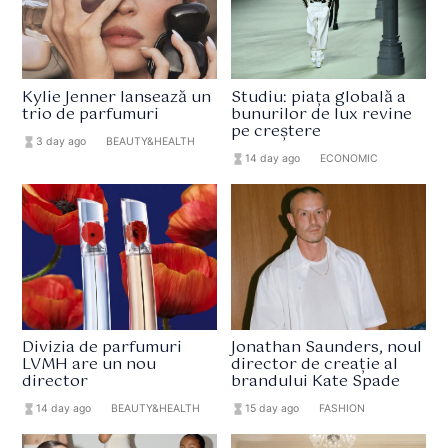
Kylie Jenner lansează un
Studiu: piața globală a
trio de parfumuri
bunurilor de lux revine
pe creștere
hourglass_full
3 day ago
format_list_bulleted
BEAUTY&HEALTH
hourglass_full
14 day ago
format_list_bulleted
ECONOMIC
Divizia de parfumuri
Jonathan Saunders, noul
LVMH are un nou
director de creație al
director
brandului Kate Spade
hourglass_full
14 day ago
format_list_bulleted
BEAUTY&HEALTH
hourglass_full
15 day ago
format_list_bulleted
FASHION