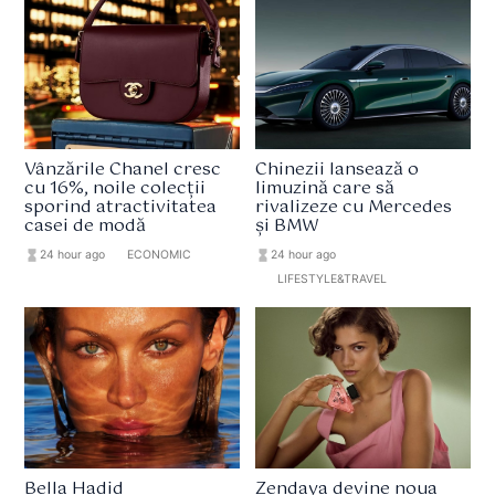
Vânzările Chanel cresc
Chinezii lansează o
cu 16%, noile colecții
limuzină care să
sporind atractivitatea
rivalizeze cu Mercedes
casei de modă
și BMW
hourglass_full
24 hour ago
format_list_bulleted
ECONOMIC
hourglass_full
24 hour ago
format_list_bulleted
LIFESTYLE&TRAVEL
Bella Hadid
Zendaya devine noua