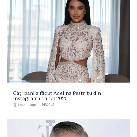
Câți bani a făcut Adelina Pestrițu din
Instagram în anul 2025
hourglass_full
1 month ago
format_list_bulleted
PEOPLE