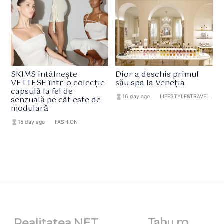
SKIMS întâlnește
Dior a deschis primul
VETTESE într-o colecție
său spa la Veneția
capsulă la fel de
hourglass_full
16 day ago
format_list_bulleted
LIFESTYLE&TRAVEL
senzuală pe cât este de
modulară
hourglass_full
15 day ago
format_list_bulleted
FASHION
Tabu.ro
Realitatea.NET