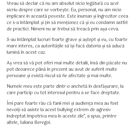
Vreau să declar că nu am absolut nicio legătură cu acel
sicriu despre care se vorbește. Eu, personal, nu am nicio
implicare în această poveste. Este inuman și îngrozitor ceea
ce s-a întâmplat și țin să menționez că și eu condamn astfel
de practici. Nimeni nu ar trebui să treacă prin așa ceva.
​S-au întâmplat lucruri foarte grave și aștept și eu, cu foarte
mare interes, ca autoritățile să își facă datoria și să aducă
lumină în acest caz.
Aș vrea să vă pot oferi mai multe detalii, însă din păcate nu
pot deoarece până în prezent au avut de suferit multe
persoane și există riscul să fie afectate și mai multe.
Numele meu este parte dintr-o anchetă în desfășurare, la
care particip cu tot interesul pentru a se face dreptate.
​Îmi pare foarte rău că fanii mei și audiența mea au fost
nevoiți să asiste la acest bullying extrem de agresiv
îndreptat împotriva mea în aceste zile”, a spus, printre
altele, Iuliana Beregoi.