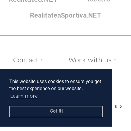
RealitateaSportiva.NET
Contact •
Work with us •
Cookies •
This website uses cookies to ensure you get
the best experience on our website.
Learn more
TAGS:
A
B
C
D
E
F
G
H
I
J
K
L
M
N
O
P
Q
R
S
Got it!
T
U
V
W
X
Y
Z
© 2019