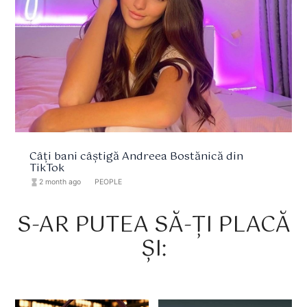
Câți bani câștigă Andreea Bostănică din
TikTok
hourglass_full
2 month ago
format_list_bulleted
PEOPLE
S-AR PUTEA SĂ-ȚI PLACĂ
ȘI: