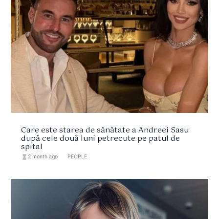
Care este starea de sănătate a Andreei Sasu
după cele două luni petrecute pe patul de
spital
hourglass_full
2 month ago
format_list_bulleted
PEOPLE