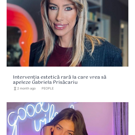
Intervenția estetică rară la care vrea să
apeleze Gabriela Prisăcariu
hourglass_full
2 month ago
format_list_bulleted
PEOPLE