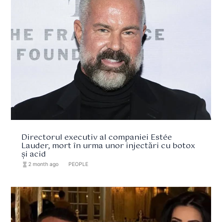
Directorul executiv al companiei Estée
Lauder, mort în urma unor injectări cu botox
și acid
hourglass_full
2 month ago
format_list_bulleted
PEOPLE