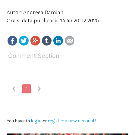
Autor: Andreea Damian
Ora si data publicarii: 14:45 20.02.2026
Comment Section
chevron_left
chevron_right
1
log in
register a new account
You have to
or
!