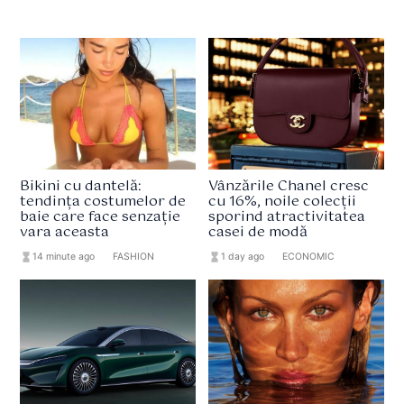
Bikini cu dantelă:
Vânzările Chanel cresc
tendința costumelor de
cu 16%, noile colecții
baie care face senzație
sporind atractivitatea
vara aceasta
casei de modă
hourglass_full
14 minute ago
format_list_bulleted
FASHION
hourglass_full
1 day ago
format_list_bulleted
ECONOMIC