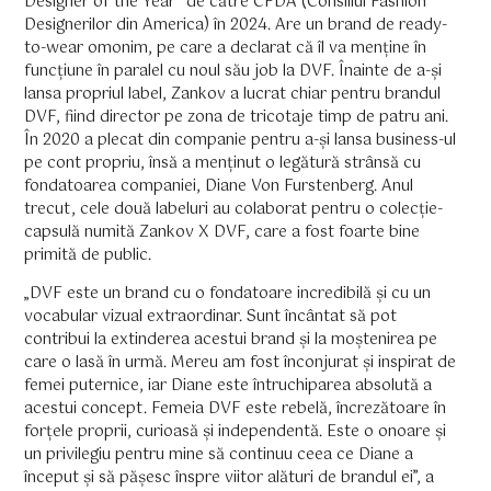
Designer of the Year” de către CFDA (Consiliul Fashion
Designerilor din America) în 2024. Are un brand de ready-
to-wear omonim, pe care a declarat că îl va menține în
funcțiune în paralel cu noul său job la DVF. Înainte de a-și
lansa propriul label, Zankov a lucrat chiar pentru brandul
DVF, fiind director pe zona de tricotaje timp de patru ani.
În 2020 a plecat din companie pentru a-și lansa business-ul
pe cont propriu, însă a menținut o legătură strânsă cu
fondatoarea companiei, Diane Von Furstenberg. Anul
trecut, cele două labeluri au colaborat pentru o colecție-
capsulă numită Zankov X DVF, care a fost foarte bine
primită de public.
„DVF este un brand cu o fondatoare incredibilă și cu un
vocabular vizual extraordinar. Sunt încântat să pot
contribui la extinderea acestui brand și la moștenirea pe
care o lasă în urmă. Mereu am fost înconjurat și inspirat de
femei puternice, iar Diane este întruchiparea absolută a
acestui concept. Femeia DVF este rebelă, încrezătoare în
forțele proprii, curioasă și independentă. Este o onoare și
un privilegiu pentru mine să continuu ceea ce Diane a
început și să pășesc înspre viitor alături de brandul ei”, a