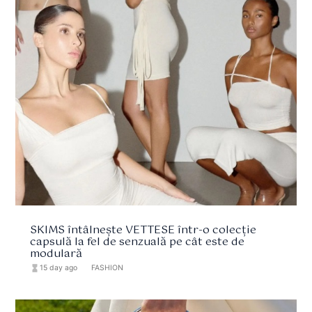
SKIMS întâlnește VETTESE într-o colecție
capsulă la fel de senzuală pe cât este de
modulară
hourglass_full
15 day ago
format_list_bulleted
FASHION