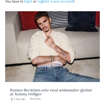
log in
register a new account
You have to
or
!
Romeo Beckham este noul ambasador global
al Tommy Hilfiger
hourglass_full
3 day ago
format_list_bulleted
FASHION