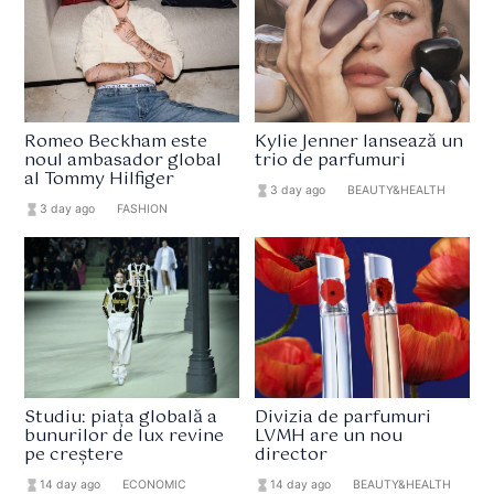
Romeo Beckham este
Kylie Jenner lansează un
noul ambasador global
trio de parfumuri
al Tommy Hilfiger
hourglass_full
3 day ago
format_list_bulleted
BEAUTY&HEALTH
hourglass_full
3 day ago
format_list_bulleted
FASHION
Studiu: piața globală a
Divizia de parfumuri
bunurilor de lux revine
LVMH are un nou
pe creștere
director
hourglass_full
14 day ago
format_list_bulleted
ECONOMIC
hourglass_full
14 day ago
format_list_bulleted
BEAUTY&HEALTH