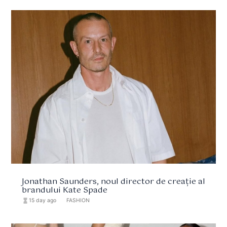
Jonathan Saunders, noul director de creație al
brandului Kate Spade
hourglass_full
15 day ago
format_list_bulleted
FASHION