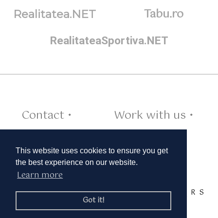
Tabu.ro
Realitatea.NET
RealitateaSportiva.NET
Contact •
Work with us •
Cookies •
This website uses cookies to ensure you get
the best experience on our website.
Learn more
TAGS:
A
B
C
D
E
F
G
H
I
J
K
L
M
N
O
P
Q
R
S
Got it!
T
U
V
W
X
Y
Z