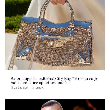
Balenciaga transformă City Bag într-o creație
haute couture spectaculoasă
hourglass_full
22 day ago
format_list_bulleted
FASHION