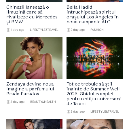
Chinezii lansează o
Bella Hadid
limuzină care să
întruchipează spiritul
rivalizeze cu Mercedes
orașului Los Angeles în
și BMW
noua campanie ALO
hourglass_full
1 day ago
format_list_bulleted
LIFESTYLE&TRAVEL
hourglass_full
2 day ago
format_list_bulleted
FASHION
Zendaya devine noua
Tot ce trebuie să știi
imagine a parfumului
înainte de Summer Well
Prada Paradox
2026. Ghidul complet
pentru ediția aniversară
hourglass_full
2 day ago
format_list_bulleted
BEAUTY&HEALTH
de 15 ani
hourglass_full
2 day ago
format_list_bulleted
LIFESTYLE&TRAVEL