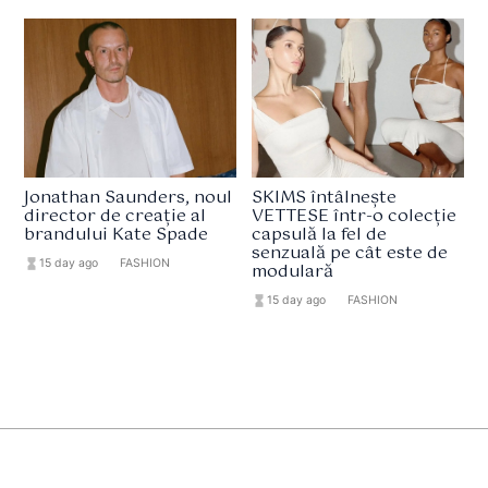
Jonathan Saunders, noul
SKIMS întâlnește
director de creație al
VETTESE într-o colecție
brandului Kate Spade
capsulă la fel de
senzuală pe cât este de
hourglass_full
15 day ago
format_list_bulleted
FASHION
modulară
hourglass_full
15 day ago
format_list_bulleted
FASHION