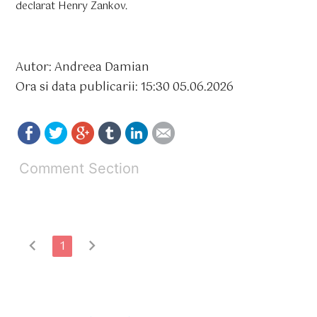
declarat Henry Zankov.
Autor: Andreea Damian
Ora si data publicarii: 15:30 05.06.2026
Comment Section
chevron_left
chevron_right
1