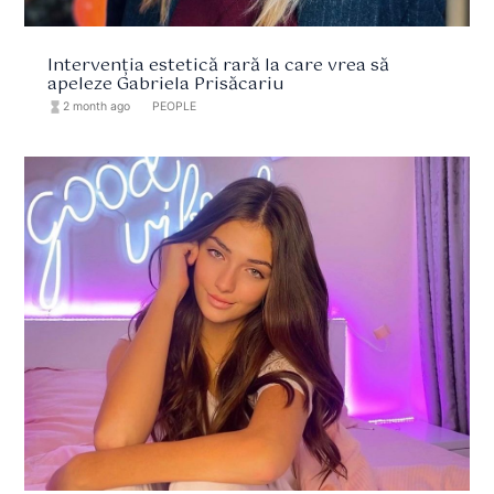
Intervenția estetică rară la care vrea să
apeleze Gabriela Prisăcariu
hourglass_full
2 month ago
format_list_bulleted
PEOPLE