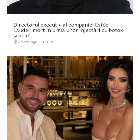
Directorul executiv al companiei Estée
Lauder, mort în urma unor injectări cu botox
și acid
hourglass_full
2 month ago
format_list_bulleted
PEOPLE