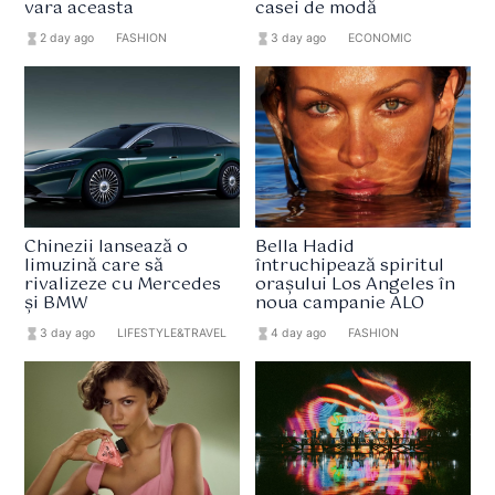
vara aceasta
casei de modă
hourglass_full
2 day ago
format_list_bulleted
FASHION
hourglass_full
3 day ago
format_list_bulleted
ECONOMIC
Chinezii lansează o
Bella Hadid
limuzină care să
întruchipează spiritul
rivalizeze cu Mercedes
orașului Los Angeles în
și BMW
noua campanie ALO
hourglass_full
3 day ago
format_list_bulleted
LIFESTYLE&TRAVEL
hourglass_full
4 day ago
format_list_bulleted
FASHION