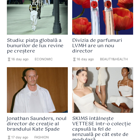
Studiu: piața globală a
Divizia de parfumuri
bunurilor de lux revine
LVMH are un nou
pe creștere
director
hourglass_full
16 day ago
format_list_bulleted
ECONOMIC
hourglass_full
16 day ago
format_list_bulleted
BEAUTY&HEALTH
Jonathan Saunders, noul
SKIMS întâlnește
director de creație al
VETTESE într-o colecție
brandului Kate Spade
capsulă la fel de
senzuală pe cât este de
hourglass_full
17 day ago
format_list_bulleted
FASHION
modulară