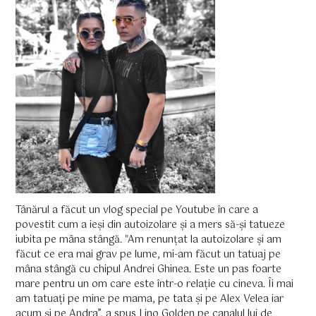
Tânărul a făcut un vlog special pe Youtube în care a
povestit cum a ieși din autoizolare și a mers să-și tatueze
iubita pe mâna stângă. "Am renunțat la autoizolare și am
făcut ce era mai grav pe lume, mi-am făcut un tatuaj pe
mâna stângă cu chipul Andrei Ghinea. Este un pas foarte
mare pentru un om care este într-o relație cu cineva. Îi mai
am tatuați pe mine pe mama, pe tata și pe Alex Velea iar
acum și pe Andra”, a spus Lino Golden pe canalul lui de