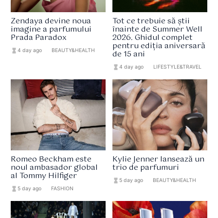
Zendaya devine noua
Tot ce trebuie să știi
imagine a parfumului
înainte de Summer Well
Prada Paradox
2026. Ghidul complet
pentru ediția aniversară
hourglass_full
4 day ago
format_list_bulleted
BEAUTY&HEALTH
de 15 ani
hourglass_full
4 day ago
format_list_bulleted
LIFESTYLE&TRAVEL
Romeo Beckham este
Kylie Jenner lansează un
noul ambasador global
trio de parfumuri
al Tommy Hilfiger
hourglass_full
5 day ago
format_list_bulleted
BEAUTY&HEALTH
hourglass_full
5 day ago
format_list_bulleted
FASHION