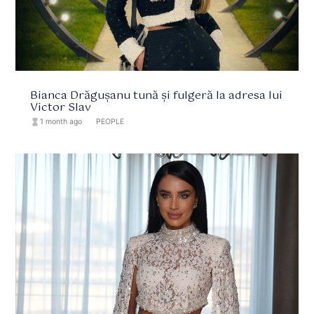
Bianca Drăgușanu tună și fulgeră la adresa lui
Victor Slav
hourglass_full
1 month ago
format_list_bulleted
PEOPLE