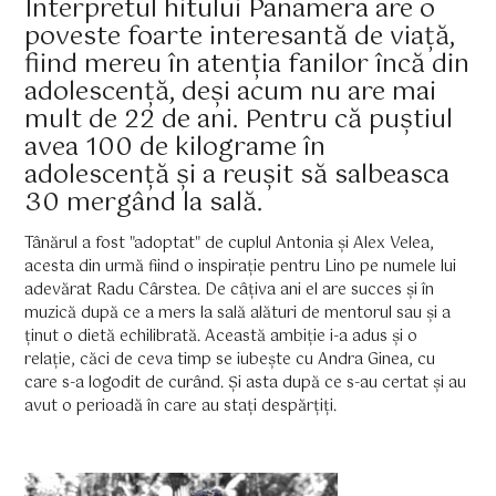
Interpretul hitului Panamera are o
poveste foarte interesantă de viață,
fiind mereu în atenția fanilor încă din
adolescență, deși acum nu are mai
mult de 22 de ani. Pentru că puștiul
avea 100 de kilograme în
adolescență și a reușit să salbeasca
30 mergând la sală.
Tânărul a fost "adoptat" de cuplul Antonia și Alex Velea,
acesta din urmă fiind o inspirație pentru Lino pe numele lui
adevărat Radu Cârstea. De câțiva ani el are succes și în
muzică după ce a mers la sală alături de mentorul sau și a
ținut o dietă echilibrată. Această ambiție i-a adus și o
relație, căci de ceva timp se iubește cu Andra Ginea, cu
care s-a logodit de curând. Și asta după ce s-au certat și au
avut o perioadă în care au stați despărțiți.