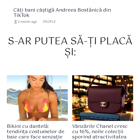
Câți bani câștigă Andreea Bostănică din
TikTok
hourglass_full
2 month ago
format_list_bulleted
PEOPLE
S-AR PUTEA SĂ-ȚI PLACĂ
ȘI:
Bikini cu dantelă:
Vânzările Chanel cresc
tendința costumelor de
cu 16%, noile colecții
baie care face senzație
sporind atractivitatea