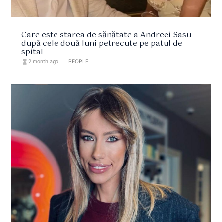
Care este starea de sănătate a Andreei Sasu
după cele două luni petrecute pe patul de
spital
hourglass_full
2 month ago
format_list_bulleted
PEOPLE