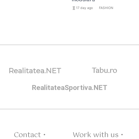
hourglass_full
17 day ago
format_list_bulleted
FASHION
Tabu.ro
Realitatea.NET
RealitateaSportiva.NET
Contact •
Work with us •