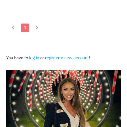
chevron_left
chevron_right
1
log in
register a new account
You have to
or
!