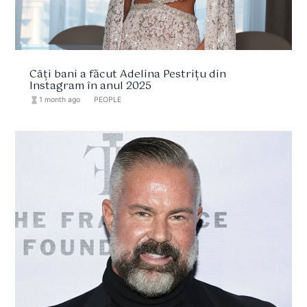
Câți bani a făcut Adelina Pestrițu din
Instagram în anul 2025
hourglass_full
1 month ago
format_list_bulleted
PEOPLE