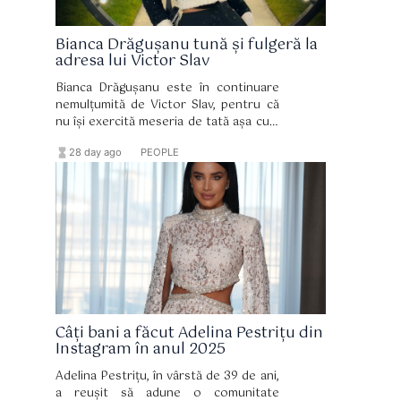
Bianca Drăgușanu tună și fulgeră la
adresa lui Victor Slav
Bianca Drăgușanu este în continuare
nemulțumită de Victor Slav, pentru că
nu își exercită meseria de tată așa cum
ar trebui. Sofia are aproape zece ani, iar
hourglass_full
format_list_bulleted
28 day ago
PEOPLE
mama ei este cea care îi asigură tot
ceea ce are nevoie, mai ales din punct
de vedere financiar.
Câți bani a făcut Adelina Pestrițu din
Instagram în anul 2025
Adelina Pestrițu, în vârstă de 39 de ani,
a reușit să adune o comunitate