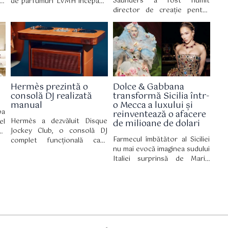
Saunders a fost numit
e,
de parfumuri LVMH începând
director de creație pentru
și
cu 3 august. El îl succede pe
Kate Spade, marcând un
ei
Romain Spitzer, care
moment-cheie pentru brandul
ui
părăsește grupul după 10 ani
newyorkez, care a funcționat
er
la conducerea diviziei.
în ultimii cinci ani fără o
on
persoană anume în acest
G)
post.
Hermès prezintă o
Dolce & Gabbana
consolă DJ realizată
transformă Sicilia într-
manual
o Mecca a luxului și
pa
reinventează o afacere
Hermès a dezvăluit Disque
el
de milioane de dolari
Jockey Club, o consolă DJ
l,
Farmecul îmbătător al Siciliei
complet funcțională care
ou
nu mai evocă imaginea sudului
transformă echipamentele
gă
Italiei surprinsă de Mario
audio profesionale într-un
și
Puzo, Coppola și familia
obiect de design de colecție.
i-
Corleone. Insula nu mai
Consola a fost dezvoltată de
15
miroase a acel peisaj
Atelier Horizons sub
re
atemporal, cu palatele sale
coordonarea lui Axel de
le
dărăpănate, străzile pline de
Beaufort, în colaborare cu DJ-
 a
gropi și un farmec autentic
ul britanic Prince Charles.
de
departe de luxul internațional.