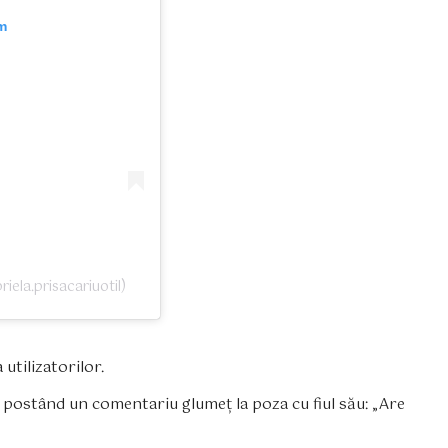
m
iela.prisacariuotil)
utilizatorilor.
l postând un comentariu glumeț la poza cu fiul său: „Are