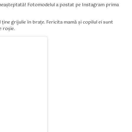
iză neașteptată! Fotomodelul a postat pe Instagram prima
ine grijulie în brațe. Fericita mamă și copilul ei sunt
e roșie.