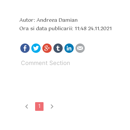
Autor: Andreea Damian
Ora si data publicarii: 11:48 24.11.2021
Comment Section
chevron_left
1
chevron_right