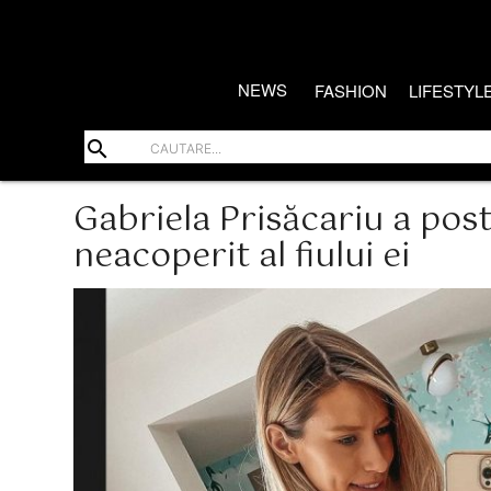
NEWS
FASHION
LIFESTYL
search
Gabriela Prisăcariu a pos
neacoperit al fiului ei