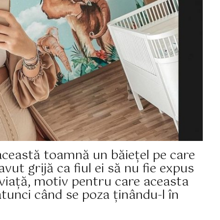
 această toamnă un băiețel pe care
vut grijă ca fiul ei să nu fie expus
e viață, motiv pentru care aceasta
atunci când se poza ținându-l în