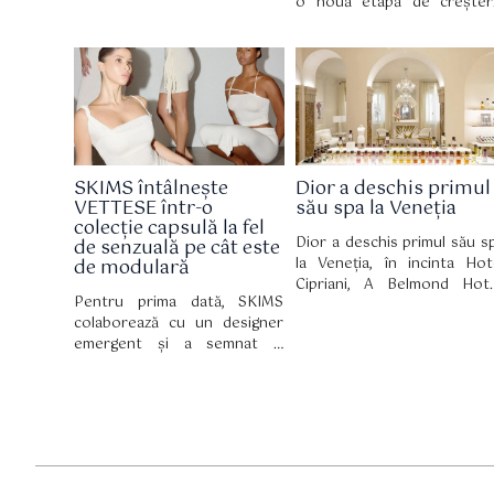
o nouă etapă de creșter
de parfum distincte. Noua
considerată mai sănătoasă 
gamă fost lansată oficial pe 30
mai sustenabilă, potrivit cel
iulie pe site-ul Kylie
de-a 12-a ediții a raportul
Cosmetics, iar din 2 august
True Luxury Global Consum
este disponibilă și în
Insights, realizat de Bost
magazinele partenerilor..
Consulting Group (BC
pentru Altagamma.
SKIMS întâlnește
Dior a deschis primul
VETTESE într-o
său spa la Veneția
colecție capsulă la fel
Dior a deschis primul său s
de senzuală pe cât este
la Veneția, în incinta Hot
de modulară
Cipriani, A Belmond Hote
Pentru prima dată, SKIMS
inaugurând astfel un n
colaborează cu un designer
capitol în relația de lun
emergent și a semnat o
durată dintre brand 
colecție capsulă în ediție
celebrul oraș italian. Spa-ul ș
limitată cu VETTESE, în care
a primit primii oaspeți pe 
draparea devine un adevărat
iulie și reprezintă una dint
domeniu de expresie.
componentele de bază a
amplului proces de renovare
hotelului, coordonat 