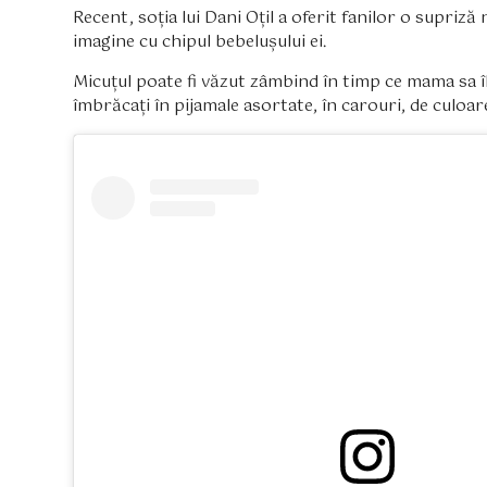
Recent, soția lui Dani Oțil a oferit fanilor o supr
imagine cu chipul bebelușului ei.
Micuțul poate fi văzut zâmbind în timp ce mama sa îl ț
îmbrăcați în pijamale asortate, în carouri, de culoar