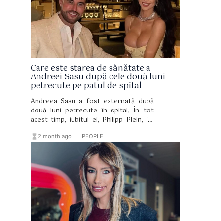
Care este starea de sănătate a
Andreei Sasu după cele două luni
petrecute pe patul de spital
Andreea Sasu a fost externată după
două luni petrecute în spital. În tot
acest timp, iubitul ei, Philipp Plein, i-a
fost alături constant și a sprijinit-o.
hourglass_full
format_list_bulleted
2 month ago
PEOPLE