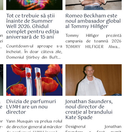
Tot ce trebuie să știi
Romeo Beckham este
înainte de Summer
noul ambasador global
Well 2026. Ghidul
al Tommy Hilfiger
complet pentru ediția
un
Tommy Hilfiger prezintă
aniversară de 15 ani
ei
campania de toamnă 2026
Countdown-ul aproape s-a
d-
TOMMY HILFIGER Always
încheiat. În doar câteva zile,
or
Denim cu Romeo Beckham în
Domeniul Știrbey din Buftea
un
rol principal. Campania a fost
devine din nou locul în care
tă
filmată în cadrul hotelului The
zeci de mii de oameni vin
 o
Mark, unde stilul newyorkez și
pentru trei zile de muzică,
ă,
influența culturală se
artă, nopți lungi și experiențe
ei
întâlnesc.
care definesc vara. La 15 ani
nd
de la prima ediție, Summer
ui
Well revine cu un line-up
et
a
Divizia de parfumuri
Jonathan Saunders,
eclectic și un univers
 o
e
LVMH are un nou
noul director de
construit în jurul culturii
 o
director
creație al brandului
contemporane.
.
Kate Spade
or
Yann Musquin va prelua rolul
Designerul Jonathan
r-
de director general al mărcilor