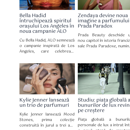
Bella Hadid
Zendaya devine noua
întruchipează spiritul
imagine a parfumului
orașului Los Angeles în
Prada Paradox
noua campanie ALO
Prada Beauty deschide 
Cu Bella Hadid, ALO semnează
nou capitol în istoria franciz
o campanie inspirată de Los
sale Prada Paradoxe, numin
Angeles, care celebrează
o pe Zendaya ambasad
bunăstarea autentică, bazată
global. Mai mult decât 
pe echilibru, mișcare și
simplu parteneriat, aceas
acceptare de sine.
colaborare celebrează
personalitate multifațetat
perfect aliniată cu lumea cas
de modă italiene, însoți
totodată lansarea parfumul
Prada Paradoxe Swe
Kylie Jenner lansează
Studiu: piața globală 
Chemistry Eau de Parfum,
un trio de parfumuri
bunurilor de lux revin
nouă creație olfactivă cu
pe creștere
semnătură fructată și florală
Kylie Jenner lansează Mood
Piața globală a bunuril
Stones, prima colecție
personale de lux a intrat înt
construită în jurul a trei ape