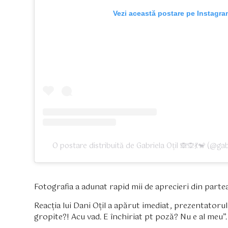
Vezi această postare pe Instagra
O postare distribuită de Gabriela Oțil 🙈🙊💃🐒 (@gabr
Fotografia a adunat rapid mii de aprecieri din partea 
Reacția lui Dani Oțil a apărut imediat, prezentatoru
gropite?! Acu vad. E închiriat pt poză? Nu e al meu”.