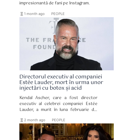
impresionantă de fani pe Instagram.
hourglass_full
format_list_bulleted
1 month ago
PEOPLE
Directorul executiv al companiei
Estée Lauder, mort în urma unor
injectări cu botox și acid
Kendal Ascher, care a fost director
executiv al celebrei companiei Estée
Lauder, a murit în luna februarie din
cauza unei insuficiențe respiratorii
hourglass_full
format_list_bulleted
2 month ago
PEOPLE
acute provocate de o embolie
pulmonară cauzată de material străin
introdus în urma unor injecții cu fillere
cosmetice.