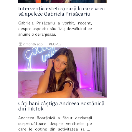
Intervenția estetică rară la care vrea
să apeleze Gabriela Prisăcariu
Gabriela Prisăcariu a vorbit, recent,
despre aspectul său fizic, dezvăluind ce
anume o deranjează.
hourglass_full
format_list_bulleted
2 month ago
PEOPLE
Câți bani câștigă Andreea Bostănică
din TikTok
Andreea Bostănică a făcut declarații
surprinzătoare despre veniturile pe
care le obține din activitatea sa pe