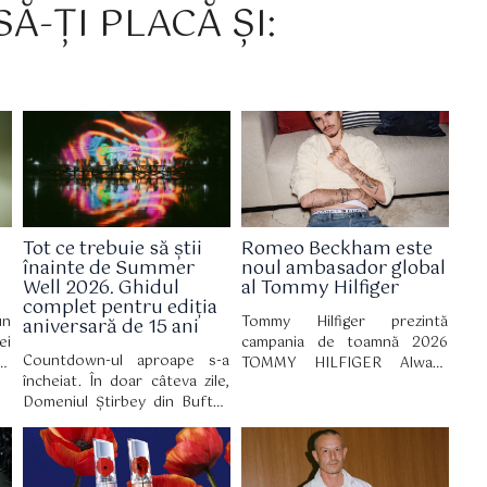
Ă-ȚI PLACĂ ȘI:
Tot ce trebuie să știi
Romeo Beckham este
înainte de Summer
noul ambasador global
Well 2026. Ghidul
al Tommy Hilfiger
complet pentru ediția
un
Tommy Hilfiger prezintă
aniversară de 15 ani
ei
campania de toamnă 2026
Countdown-ul aproape s-a
d-
TOMMY HILFIGER Always
încheiat. În doar câteva zile,
or
Denim cu Romeo Beckham în
Domeniul Știrbey din Buftea
un
rol principal. Campania a fost
devine din nou locul în care
tă
filmată în cadrul hotelului The
zeci de mii de oameni vin
 o
Mark, unde stilul newyorkez și
pentru trei zile de muzică,
ă,
influența culturală se
artă, nopți lungi și experiențe