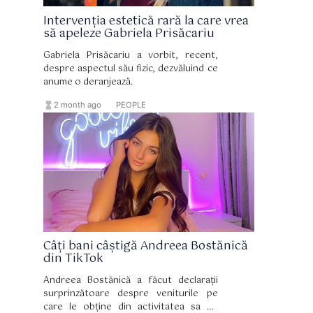
Intervenția estetică rară la care vrea
să apeleze Gabriela Prisăcariu
Gabriela Prisăcariu a vorbit, recent,
despre aspectul său fizic, dezvăluind ce
anume o deranjează.
hourglass_full
format_list_bulleted
2 month ago
PEOPLE
Câți bani câștigă Andreea Bostănică
din TikTok
Andreea Bostănică a făcut declarații
surprinzătoare despre veniturile pe
care le obține din activitatea sa pe