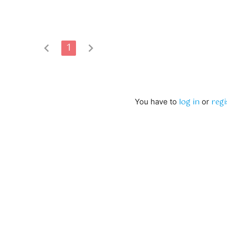
chevron_left
1
chevron_right
log in
regi
You have to
or