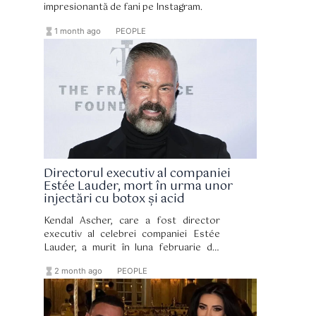
impresionantă de fani pe Instagram.
hourglass_full
format_list_bulleted
1 month ago
PEOPLE
Directorul executiv al companiei
Estée Lauder, mort în urma unor
injectări cu botox și acid
Kendal Ascher, care a fost director
executiv al celebrei companiei Estée
Lauder, a murit în luna februarie din
cauza unei insuficiențe respiratorii
hourglass_full
format_list_bulleted
2 month ago
PEOPLE
acute provocate de o embolie
pulmonară cauzată de material străin
introdus în urma unor injecții cu fillere
cosmetice.