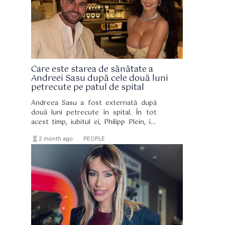
Care este starea de sănătate a
Andreei Sasu după cele două luni
petrecute pe patul de spital
Andreea Sasu a fost externată după
două luni petrecute în spital. În tot
acest timp, iubitul ei, Philipp Plein, i-a
fost alături constant și a sprijinit-o.
hourglass_full
format_list_bulleted
2 month ago
PEOPLE