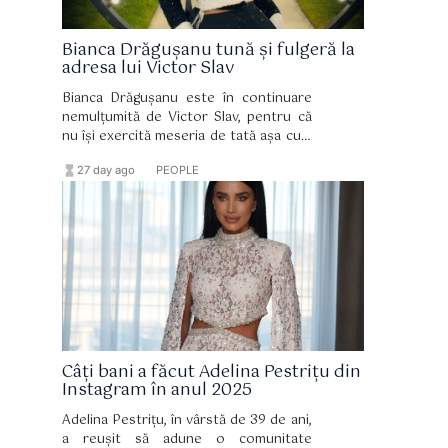
Bianca Drăgușanu tună și fulgeră la
adresa lui Victor Slav
Bianca Drăgușanu este în continuare
nemulțumită de Victor Slav, pentru că
nu își exercită meseria de tată așa cum
ar trebui. Sofia are aproape zece ani, iar
hourglass_full
format_list_bulleted
27 day ago
PEOPLE
mama ei este cea care îi asigură tot
ceea ce are nevoie, mai ales din punct
de vedere financiar.
Câți bani a făcut Adelina Pestrițu din
Instagram în anul 2025
Adelina Pestrițu, în vârstă de 39 de ani,
a reușit să adune o comunitate