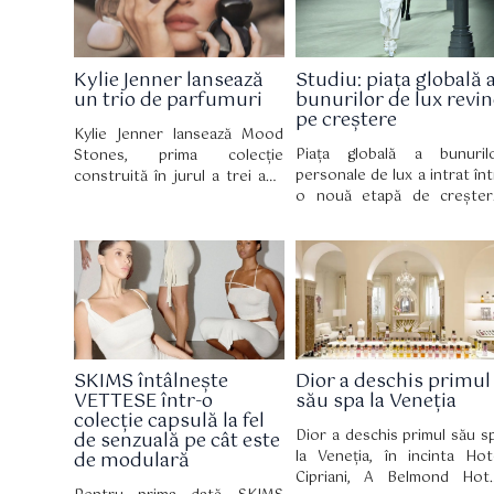
perfect aliniată cu lumea cas
de modă italiene, însoți
totodată lansarea parfumul
Prada Paradoxe Swe
Kylie Jenner lansează
Studiu: piața globală 
Chemistry Eau de Parfum,
un trio de parfumuri
bunurilor de lux revin
nouă creație olfactivă cu
pe creștere
semnătură fructată și florală
Kylie Jenner lansează Mood
Piața globală a bunuril
Stones, prima colecție
personale de lux a intrat înt
construită în jurul a trei ape
o nouă etapă de creșter
de parfum distincte. Noua
considerată mai sănătoasă 
gamă fost lansată oficial pe 30
mai sustenabilă, potrivit cel
iulie pe site-ul Kylie
de-a 12-a ediții a raportul
Cosmetics, iar din 2 august
True Luxury Global Consum
este disponibilă și în
Insights, realizat de Bost
magazinele partenerilor..
Consulting Group (BC
pentru Altagamma.
SKIMS întâlnește
Dior a deschis primul
VETTESE într-o
său spa la Veneția
colecție capsulă la fel
Dior a deschis primul său s
de senzuală pe cât este
la Veneția, în incinta Hot
de modulară
Cipriani, A Belmond Hote