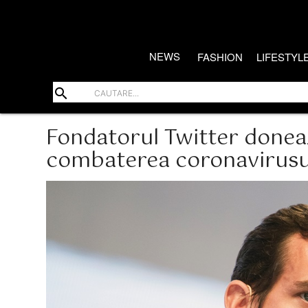
NEWS
FASHION
LIFESTYL
search
Fondatorul Twitter donea
combaterea coronavirusu