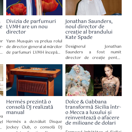
ei
întâlnesc.
care definesc vara. La 15 ani
nd
de la prima ediție, Summer
ui
Well revine cu un line-up
et
a
Divizia de parfumuri
Jonathan Saunders,
eclectic și un univers
 o
e
LVMH are un nou
noul director de
construit în jurul culturii
 o
director
creație al brandului
contemporane.
.
Kate Spade
or
Yann Musquin va prelua rolul
Designerul Jonathan
r-
de director general al mărcilor
Saunders a fost numit
e,
de parfumuri LVMH începând
director de creație pentru
și
cu 3 august. El îl succede pe
Kate Spade, marcând un
ei
Romain Spitzer, care
moment-cheie pentru brandul
ui
părăsește grupul după 10 ani
newyorkez, care a funcționat
er
la conducerea diviziei.
în ultimii cinci ani fără o
on
persoană anume în acest
G)
post.
Hermès prezintă o
Dolce & Gabbana
consolă DJ realizată
transformă Sicilia într-
manual
o Mecca a luxului și
pa
reinventează o afacere
Hermès a dezvăluit Disque
el
de milioane de dolari
Jockey Club, o consolă DJ
l,