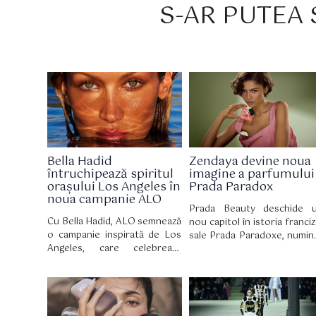
S-AR PUTEA S
Bella Hadid
Zendaya devine noua
întruchipează spiritul
imagine a parfumului
orașului Los Angeles în
Prada Paradox
noua campanie ALO
Prada Beauty deschide 
Cu Bella Hadid, ALO semnează
nou capitol în istoria franciz
o campanie inspirată de Los
sale Prada Paradoxe, numin
Angeles, care celebrează
o pe Zendaya ambasad
bunăstarea autentică, bazată
global. Mai mult decât 
pe echilibru, mișcare și
simplu parteneriat, aceas
acceptare de sine.
colaborare celebrează
personalitate multifațetat