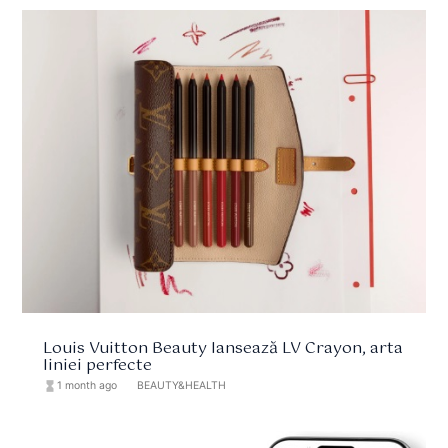
Louis Vuitton Beauty lansează LV Crayon, arta
liniei perfecte
hourglass_full
1 month ago
format_list_bulleted
BEAUTY&HEALTH