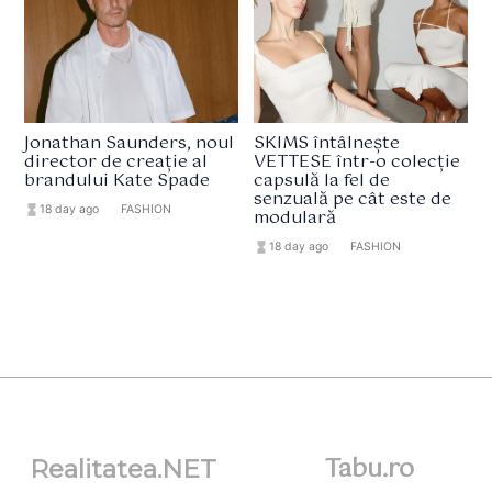
Jonathan Saunders, noul
SKIMS întâlnește
director de creație al
VETTESE într-o colecție
brandului Kate Spade
capsulă la fel de
senzuală pe cât este de
hourglass_full
18 day ago
format_list_bulleted
FASHION
modulară
hourglass_full
18 day ago
format_list_bulleted
FASHION
Tabu.ro
Realitatea.NET