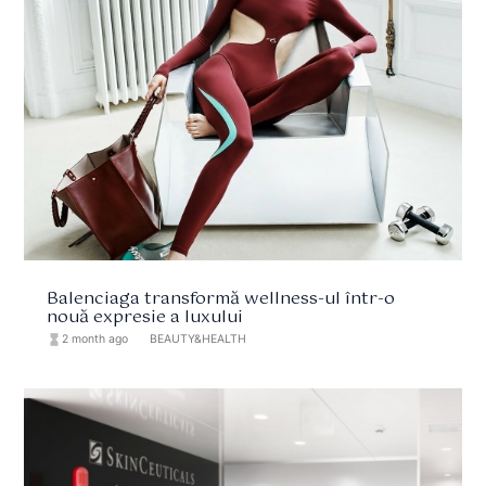
Balenciaga transformă wellness-ul într-o
nouă expresie a luxului
hourglass_full
2 month ago
format_list_bulleted
BEAUTY&HEALTH