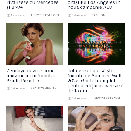
rivalizeze cu Mercedes
orașului Los Angeles în
și BMW
noua campanie ALO
hourglass_full
4 day ago
format_list_bulleted
LIFESTYLE&TRAVEL
hourglass_full
5 day ago
format_list_bulleted
FASHION
Zendaya devine noua
Tot ce trebuie să știi
imagine a parfumului
înainte de Summer Well
Prada Paradox
2026. Ghidul complet
pentru ediția aniversară
hourglass_full
5 day ago
format_list_bulleted
BEAUTY&HEALTH
de 15 ani
hourglass_full
5 day ago
format_list_bulleted
LIFESTYLE&TRAVEL