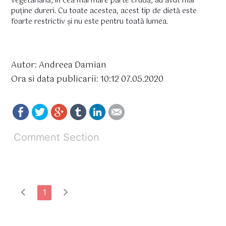
vegetariană, în cea mai mare parte crudă, au avut mai
puține dureri. Cu toate acestea, acest tip de dietă este
foarte restrictiv și nu este pentru toată lumea.
Autor: Andreea Damian
Ora si data publicarii: 10:12 07.05.2020
Comment Section
chevron_left
chevron_right
1