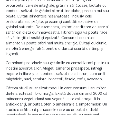
Această dietă ar trebui să includă fructe și legume
proaspete, cereale integrale, grăsimi sănătoase, lactate cu
conținut scăzut de grăsimi și proteine slabe, precum pui sau
pește. Evitați alimentele nesănătoase, inclusiv cele
prelucrate sau prăjite, precum și cantități excesive de
grăsimi saturate. De asemenea, limitați cantitatea de sare și
zahăr din dieta dumneavoastră. Fibromialgia vă poate face
să vă simțiți obosită și epuizată. Consumul anumitor
alimente vă poate oferi mai multă energie. Evitați dulciurile,
ele oferă energie falsă, pentru o durată scurtă de timp și
îngrașă.
Combinați proteinele sau grăsimile cu carbohidrații pentru a
încetini absorbția lor. Alegeți alimente proaspete, întregi
bogate în fibre și cu conținut scăzut de zaharuri, cum ar fi
migdalele, nuci, semințe, broccoli, fasole, tofu, avocado.
Câteva studii au analizat modul în care consumul anumitor
diete afectează fibromialgia. Există dovezi din anul 2000 că
mâncarea vegetariană sau vegană, care este bogată în
antioxidanți, ar putea oferi o ameliorare a simptomelor. Un
studiu a arătat că persoanele care au adoptat o dietă