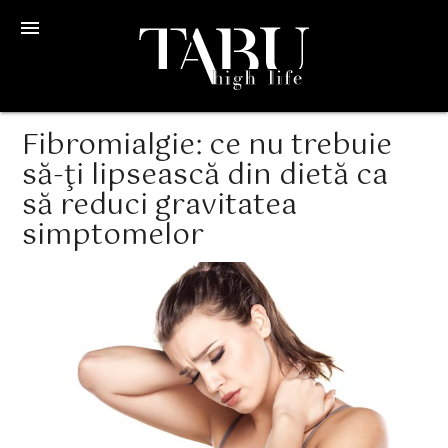
menu
Fibromialgie: ce nu trebuie
să-ţi lipsească din dietă ca
să reduci gravitatea
simptomelor