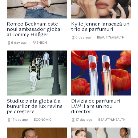
Romeo Beckham este
Kylie Jenner lansează un
noul ambasador global
trio de parfumuri
al Tommy Hilfiger
hourglass_full
6 day ago
format_list_bulleted
BEAUTY&HEALTH
hourglass_full
6 day ago
format_list_bulleted
FASHION
Studiu: piața globală a
Divizia de parfumuri
bunurilor de lux revine
LVMH are un nou
pe creștere
director
hourglass_full
17 day ago
format_list_bulleted
ECONOMIC
hourglass_full
17 day ago
format_list_bulleted
BEAUTY&HEALTH