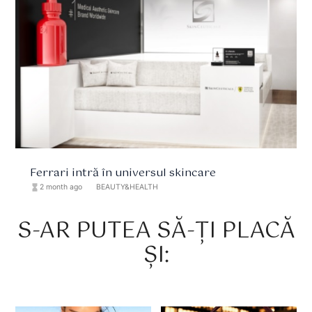
Ferrari intră în universul skincare
hourglass_full
2 month ago
format_list_bulleted
BEAUTY&HEALTH
S-AR PUTEA SĂ-ȚI PLACĂ
ȘI: