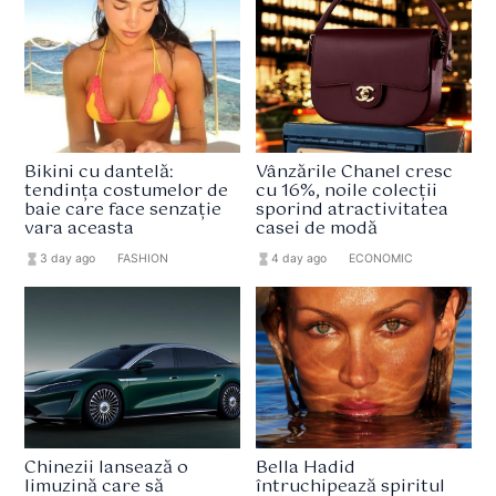
Bikini cu dantelă:
Vânzările Chanel cresc
tendința costumelor de
cu 16%, noile colecții
baie care face senzație
sporind atractivitatea
vara aceasta
casei de modă
hourglass_full
3 day ago
format_list_bulleted
FASHION
hourglass_full
4 day ago
format_list_bulleted
ECONOMIC
Chinezii lansează o
Bella Hadid
limuzină care să
întruchipează spiritul