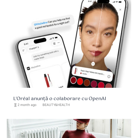
L'Oréal anunță o colaborare cu OpenAI
hourglass_full
2 month ago
format_list_bulleted
BEAUTY&HEALTH