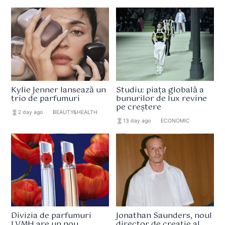
Kylie Jenner lansează un
Studiu: piața globală a
trio de parfumuri
bunurilor de lux revine
pe creștere
hourglass_full
2 day ago
format_list_bulleted
BEAUTY&HEALTH
hourglass_full
13 day ago
format_list_bulleted
ECONOMIC
Divizia de parfumuri
Jonathan Saunders, noul
LVMH are un nou
director de creație al