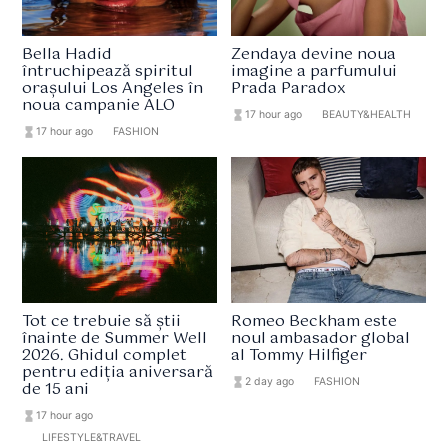
Bella Hadid
Zendaya devine noua
întruchipează spiritul
imagine a parfumului
orașului Los Angeles în
Prada Paradox
noua campanie ALO
hourglass_full
17 hour ago
format_list_bulleted
BEAUTY&HEALTH
hourglass_full
17 hour ago
format_list_bulleted
FASHION
Tot ce trebuie să știi
Romeo Beckham este
înainte de Summer Well
noul ambasador global
2026. Ghidul complet
al Tommy Hilfiger
pentru ediția aniversară
hourglass_full
2 day ago
format_list_bulleted
FASHION
de 15 ani
hourglass_full
17 hour ago
format_list_bulleted
LIFESTYLE&TRAVEL