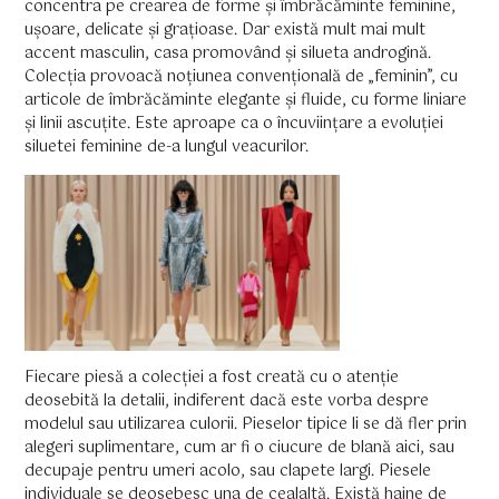
concentra pe crearea de forme și îmbrăcăminte feminine,
ușoare, delicate și grațioase. Dar există mult mai mult
accent masculin, casa promovând și silueta androgină.
Colecția provoacă noțiunea convențională de „feminin”, cu
articole de îmbrăcăminte elegante și fluide, cu forme liniare
și linii ascuțite. Este aproape ca o încuviințare a evoluției
siluetei feminine de-a lungul veacurilor.
Fiecare piesă a colecției a fost creată cu o atenție
deosebită la detalii, indiferent dacă este vorba despre
modelul sau utilizarea culorii. Pieselor tipice li se dă fler prin
alegeri suplimentare, cum ar fi o ciucure de blană aici, sau
decupaje pentru umeri acolo, sau clapete largi. Piesele
individuale se deosebesc una de cealaltă. Există haine de