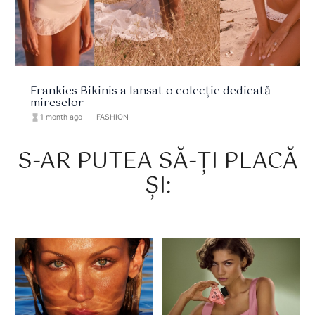
Frankies Bikinis a lansat o colecție dedicată
mireselor
hourglass_full
1 month ago
format_list_bulleted
FASHION
S-AR PUTEA SĂ-ȚI PLACĂ
ȘI: