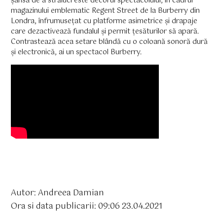
șansa de a străluci este decorul spectacolului, în cadrul
magazinului emblematic Regent Street de la Burberry din
Londra, înfrumusețat cu platforme asimetrice și drapaje
care dezactivează fundalul și permit țesăturilor să apară.
Contrastează acea setare blândă cu o coloană sonoră dură
și electronică, ai un spectacol Burberry.
Autor: Andreea Damian
Ora si data publicarii: 09:06 23.04.2021