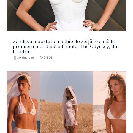
Zendaya a purtat o rochie de zeiță greacă la
premiera mondială a filmului The Odyssey, din
Londra
hourglass_full
30 day ago
format_list_bulleted
FASHION