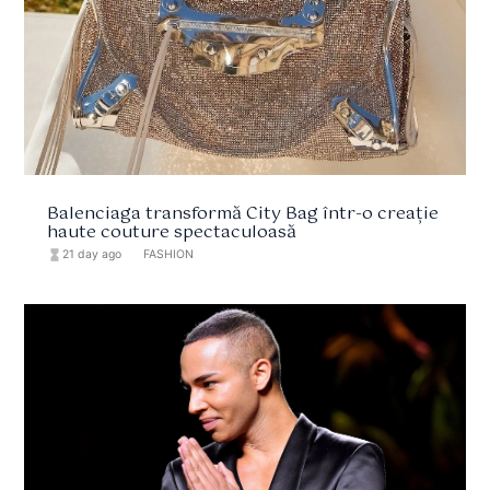
Balenciaga transformă City Bag într-o creație
haute couture spectaculoasă
hourglass_full
21 day ago
format_list_bulleted
FASHION