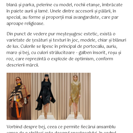
blană și parka, pelerine cu model, rochii etanșe, îmbrăcate
în paiete aurii și lamé. Unele dintre accesorii și pălării, în
special, au forme și proporții mai avangardiste, care par
aproape religioase.
Din punct de vedere pur meșteșugesc estetic, există o
varietate de țesături și texturi în joc, modele, chiar și blănuri
de lux. Culorile se lipesc în principal de portocaliu, auriu,
maro și bej, cu culori strălucitoare - galben însorit, roșu și
roz, care reprezintă o explozie de optimism, conform
descrierii mărcii.
Vorbind despre bej, ceea ce permite fiecărui ansamblu