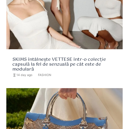
SKIMS întâlnește VETTESE într-o colecție
capsulă la fel de senzuală pe cât este de
modulară
hourglass_full
14 day ago
format_list_bulleted
FASHION