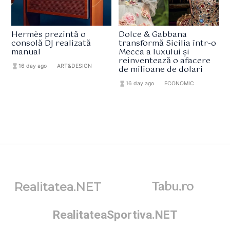
Hermès prezintă o
Dolce & Gabbana
consolă DJ realizată
transformă Sicilia într-o
manual
Mecca a luxului și
reinventează o afacere
hourglass_full
16 day ago
format_list_bulleted
ART&DESIGN
de milioane de dolari
hourglass_full
16 day ago
format_list_bulleted
ECONOMIC
Tabu.ro
Realitatea.NET
RealitateaSportiva.NET