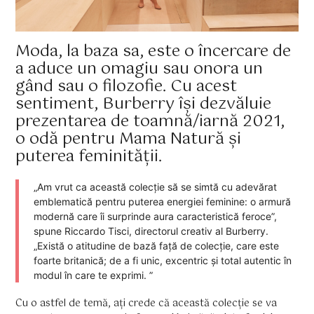
Moda, la baza sa, este o încercare de
a aduce un omagiu sau onora un
gând sau o filozofie. Cu acest
sentiment, Burberry își dezvăluie
prezentarea de toamnă/iarnă 2021,
o odă pentru Mama Natură și
puterea feminității.
„Am vrut ca această colecție să se simtă cu adevărat
emblematică pentru puterea energiei feminine: o armură
modernă care îi surprinde aura caracteristică feroce”,
spune Riccardo Tisci, directorul creativ al Burberry.
„Există o atitudine de bază față de colecție, care este
foarte britanică; de a fi unic, excentric și total autentic în
modul în care te exprimi. ”
Cu o astfel de temă, ați crede că această colecție se va