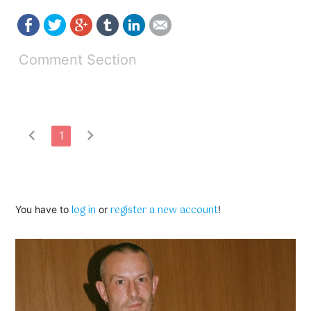
Comment Section
chevron_left
chevron_right
1
log in
register a new account
You have to
or
!