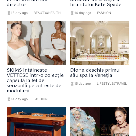
director
brandului Kate Spade
hourglass_full
13 day ago
format_list_bulleted
BEAUTY&HEALTH
hourglass_full
14 day ago
format_list_bulleted
FASHION
SKIMS întâlnește
Dior a deschis primul
VETTESE într-o colecție
său spa la Veneția
capsulă la fel de
hourglass_full
15 day ago
format_list_bulleted
LIFESTYLE&TRAVEL
senzuală pe cât este de
modulară
hourglass_full
14 day ago
format_list_bulleted
FASHION