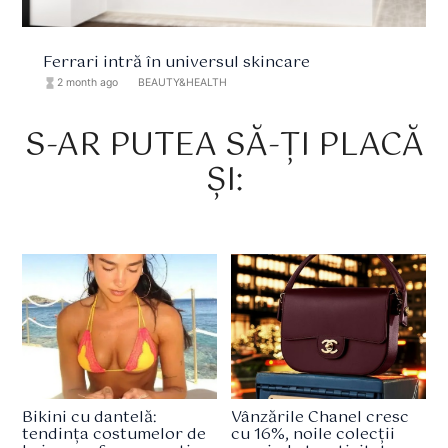
Ferrari intră în universul skincare
hourglass_full
2 month ago
format_list_bulleted
BEAUTY&HEALTH
S-AR PUTEA SĂ-ȚI PLACĂ
ȘI:
Bikini cu dantelă:
Vânzările Chanel cresc
tendința costumelor de
cu 16%, noile colecții