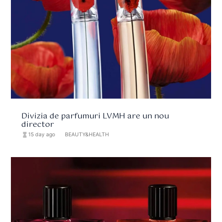
Divizia de parfumuri LVMH are un nou
director
hourglass_full
15 day ago
format_list_bulleted
BEAUTY&HEALTH