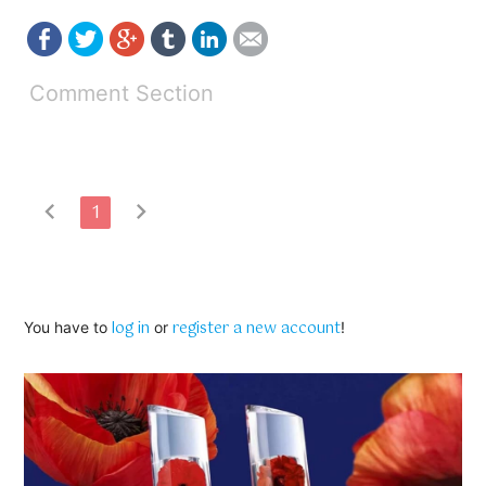
Comment Section
chevron_left
chevron_right
1
log in
register a new account
You have to
or
!