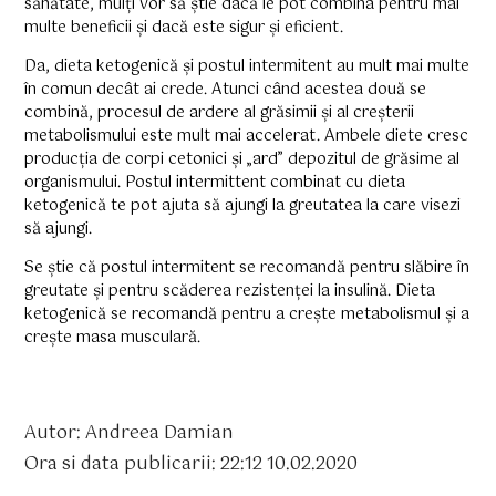
sănătate, mulți vor să știe dacă le pot combina pentru mai
multe beneficii și dacă este sigur și eficient.
Da, dieta ketogenică și postul intermitent au mult mai multe
în comun decât ai crede. Atunci când acestea două se
combină, procesul de ardere al grăsimii și al creșterii
metabolismului este mult mai accelerat. Ambele diete cresc
producția de corpi cetonici și „ard” depozitul de grăsime al
organismului. Postul intermittent combinat cu dieta
ketogenică te pot ajuta să ajungi la greutatea la care visezi
să ajungi.
Se știe că postul intermitent se recomandă pentru slăbire în
greutate și pentru scăderea rezistenței la insulină. Dieta
ketogenică se recomandă pentru a crește metabolismul și a
crește masa musculară.
Autor: Andreea Damian
Ora si data publicarii: 22:12 10.02.2020