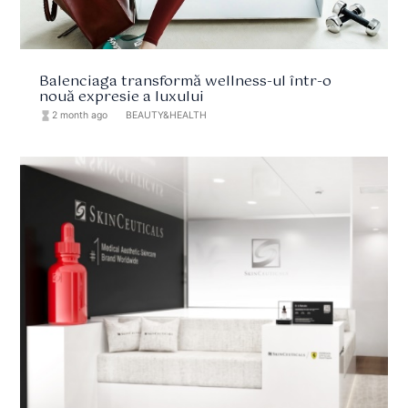
Balenciaga transformă wellness-ul într-o
nouă expresie a luxului
hourglass_full
2 month ago
format_list_bulleted
BEAUTY&HEALTH