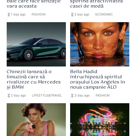
baie care face senzație
sporind atractivitatea
vara aceasta
casei de modă
hourglass_full
1 day ago
format_list_bulleted
FASHION
hourglass_full
2 day ago
format_list_bulleted
ECONOMIC
Chinezii lansează o
Bella Hadid
limuzină care să
întruchipează spiritul
rivalizeze cu Mercedes
orașului Los Angeles în
și BMW
noua campanie ALO
hourglass_full
2 day ago
format_list_bulleted
LIFESTYLE&TRAVEL
hourglass_full
3 day ago
format_list_bulleted
FASHION