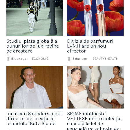
Studiu: piața globală a
Divizia de parfumuri
bunurilor de lux revine
LVMH are un nou
pe creștere
director
hourglass_full
15 day ago
format_list_bulleted
ECONOMIC
hourglass_full
15 day ago
format_list_bulleted
BEAUTY&HEALTH
Jonathan Saunders, noul
SKIMS întâlnește
director de creație al
VETTESE într-o colecție
brandului Kate Spade
capsulă la fel de
senzuală pe cât este de