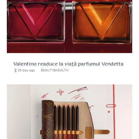
Valentino readuce la viață parfumul Vendetta
hourglass_full
25 day ago
format_list_bulleted
BEAUTY&HEALTH