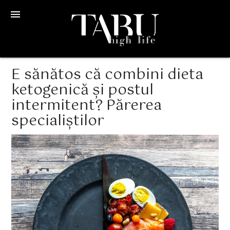
menu
E sănătos că combini dieta
ketogenică și postul
intermitent? Părerea
specialiștilor