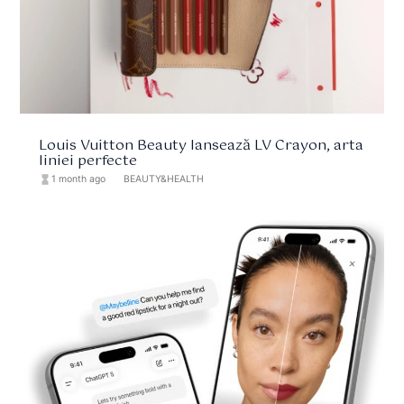
Louis Vuitton Beauty lansează LV Crayon, arta
liniei perfecte
hourglass_full
1 month ago
format_list_bulleted
BEAUTY&HEALTH