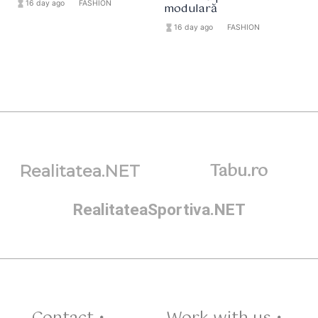
hourglass_full
16 day ago
format_list_bulleted
FASHION
modulară
hourglass_full
16 day ago
format_list_bulleted
FASHION
Tabu.ro
Realitatea.NET
RealitateaSportiva.NET