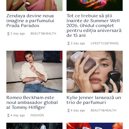
Zendaya devine noua
Tot ce trebuie să știi
imagine a parfumului
înainte de Summer Well
Prada Paradox
2026. Ghidul complet
pentru ediția aniversară
hourglass_full
3 day ago
format_list_bulleted
BEAUTY&HEALTH
de 15 ani
hourglass_full
3 day ago
format_list_bulleted
LIFESTYLE&TRAVEL
Romeo Beckham este
Kylie Jenner lansează un
noul ambasador global
trio de parfumuri
al Tommy Hilfiger
hourglass_full
4 day ago
format_list_bulleted
BEAUTY&HEALTH
hourglass_full
4 day ago
format_list_bulleted
FASHION