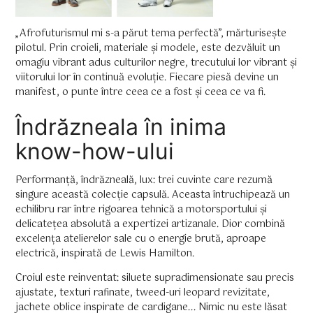
„Afrofuturismul mi s-a părut tema perfectă”, mărturisește
pilotul. Prin croieli, materiale și modele, este dezvăluit un
omagiu vibrant adus culturilor negre, trecutului lor vibrant și
viitorului lor în continuă evoluție. Fiecare piesă devine un
manifest, o punte între ceea ce a fost și ceea ce va fi.
Îndrăzneala în inima
know-how-ului
Performanță, îndrăzneală, lux: trei cuvinte care rezumă
singure această colecție capsulă. Aceasta întruchipează un
echilibru rar între rigoarea tehnică a motorsportului și
delicatețea absolută a expertizei artizanale. Dior combină
excelența atelierelor sale cu o energie brută, aproape
electrică, inspirată de Lewis Hamilton.
Croiul este reinventat: siluete supradimensionate sau precis
ajustate, texturi rafinate, tweed-uri leopard revizitate,
jachete oblice inspirate de cardigane... Nimic nu este lăsat