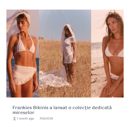
Frankies Bikinis a lansat o colecție dedicată
mireselor
hourglass_full
1 month ago
format_list_bulleted
FASHION