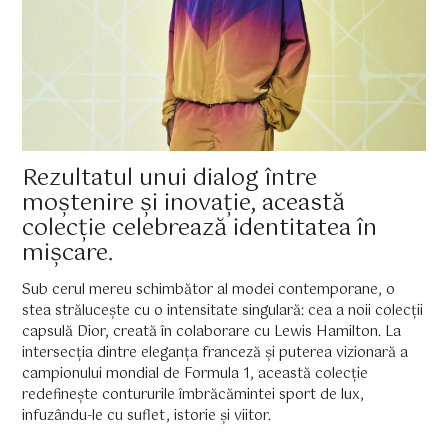
Rezultatul unui dialog între
moștenire și inovație, această
colecție celebrează identitatea în
mișcare.
Sub cerul mereu schimbător al modei contemporane, o
stea strălucește cu o intensitate singulară: cea a noii colecții
capsulă Dior, creată în colaborare cu Lewis Hamilton. La
intersecția dintre eleganța franceză și puterea vizionară a
campionului mondial de Formula 1, această colecție
redefinește contururile îmbrăcămintei sport de lux,
infuzându-le cu suflet, istorie și viitor.