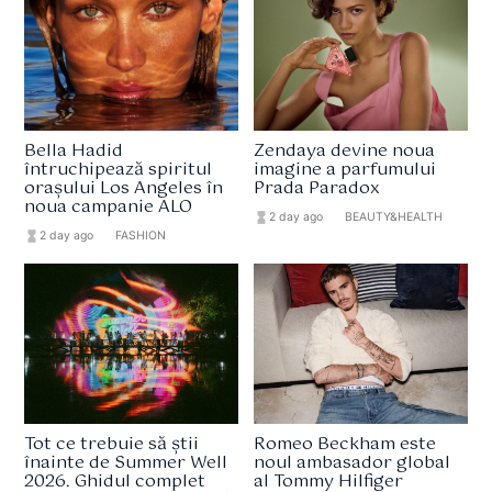
Bella Hadid
Zendaya devine noua
întruchipează spiritul
imagine a parfumului
orașului Los Angeles în
Prada Paradox
noua campanie ALO
hourglass_full
2 day ago
format_list_bulleted
BEAUTY&HEALTH
hourglass_full
2 day ago
format_list_bulleted
FASHION
Tot ce trebuie să știi
Romeo Beckham este
înainte de Summer Well
noul ambasador global
2026. Ghidul complet
al Tommy Hilfiger