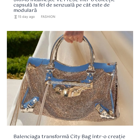
SKIMS întâlnește VETTESE într-o colecție
capsulă la fel de senzuală pe cât este de
modulară
hourglass_full
15 day ago
format_list_bulleted
FASHION
Balenciaga transformă City Bag într-o creație