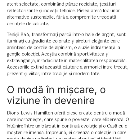
atent selectate, combinând pânze reciclate, țesături
reflectorizante și inovații tehnice. Pielea oferă loc unor
alternative sustenabile, fără a compromite vreodată
cerințele de calitate.
Tenișii B44, transformați parcă într-o baie de argint, sunt
iluminați cu gradiente colorate și șireturi elegante care
amintesc de corzile de alpinism, o aluzie îndrăzneață la
gențile colecției. Aceștia combină sportivitatea și
extravaganța, înrădăcinate în materialitatea responsabilă.
Accesoriile extind această căutare a armoniei între trecut,
prezent și viitor, între tradiție și modernitate.
O modă în mișcare, o
viziune în devenire
Dior x Lewis Hamilton oferă piese create pentru o modă
care îndrăznește, care spune o poveste, care eliberează. O
întâlnire între un bărbat în continuă evoluție și o Casă cu o
moștenire imensă. Împreună, ei creează o colecție în care