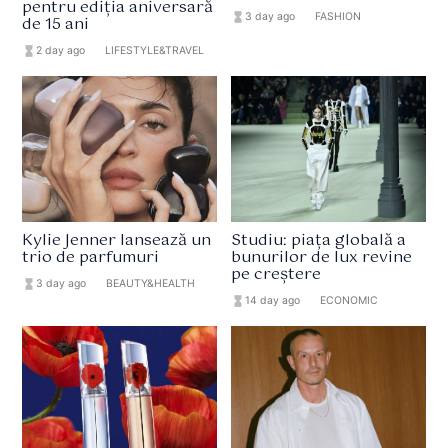
pentru ediția aniversară
hourglass_full
3 day ago
format_list_bulleted
FASHION
de 15 ani
hourglass_full
2 day ago
format_list_bulleted
LIFESTYLE&TRAVEL
Kylie Jenner lansează un
Studiu: piața globală a
trio de parfumuri
bunurilor de lux revine
pe creștere
hourglass_full
3 day ago
format_list_bulleted
BEAUTY&HEALTH
hourglass_full
14 day ago
format_list_bulleted
ECONOMIC