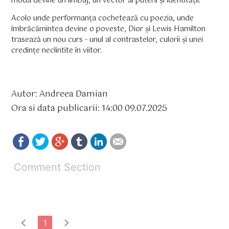
moda devine un limbaj, un vector al puterii și identității.
Acolo unde performanța cochetează cu poezia, unde
îmbrăcămintea devine o poveste, Dior și Lewis Hamilton
trasează un nou curs - unul al contrastelor, culorii și unei
credințe neclintite în viitor.
Autor: Andreea Damian
Ora si data publicarii: 14:00 09.07.2025
Comment Section
chevron_left
chevron_right
1