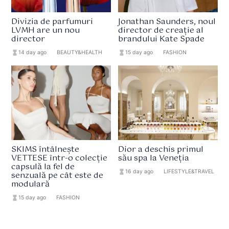
Divizia de parfumuri
Jonathan Saunders, noul
LVMH are un nou
director de creație al
director
brandului Kate Spade
hourglass_full
14 day ago
format_list_bulleted
BEAUTY&HEALTH
hourglass_full
15 day ago
format_list_bulleted
FASHION
SKIMS întâlnește
Dior a deschis primul
VETTESE într-o colecție
său spa la Veneția
capsulă la fel de
hourglass_full
16 day ago
format_list_bulleted
LIFESTYLE&TRAVEL
senzuală pe cât este de
modulară
hourglass_full
15 day ago
format_list_bulleted
FASHION