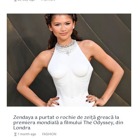
Zendaya a purtat o rochie de zeiță greacă la
premiera mondială a filmului The Odyssey, din
Londra
hourglass_full
1 month ago
format_list_bulleted
FASHION