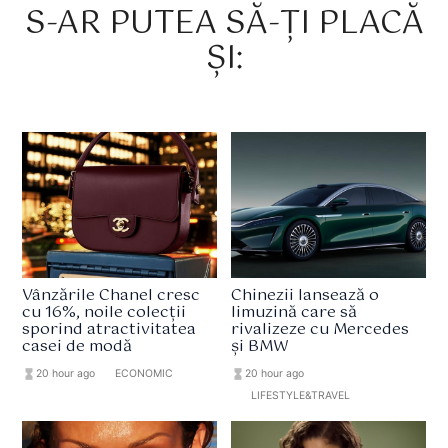
S-AR PUTEA SĂ-ȚI PLACĂ
ȘI:
Vânzările Chanel cresc
Chinezii lansează o
cu 16%, noile colecții
limuzină care să
sporind atractivitatea
rivalizeze cu Mercedes
casei de modă
și BMW
hourglass_full
20 hour ago
format_list_bulleted
ECONOMIC
hourglass_full
20 hour ago
format_list_bulleted
LIFESTYLE&TRAVEL