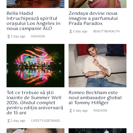
Bella Hadid
Zendaya devine noua
întruchipează spiritul
imagine a parfumului
orașului Los Angeles în
Prada Paradox
noua campanie ALO
hourglass_full
2 day ago
format_list_bulleted
BEAUTY&HEALTH
hourglass_full
2 day ago
format_list_bulleted
FASHION
Tot ce trebuie să știi
Romeo Beckham este
înainte de Summer Well
noul ambasador global
2026. Ghidul complet
al Tommy Hilfiger
pentru ediția aniversară
hourglass_full
3 day ago
format_list_bulleted
FASHION
de 15 ani
hourglass_full
2 day ago
format_list_bulleted
LIFESTYLE&TRAVEL