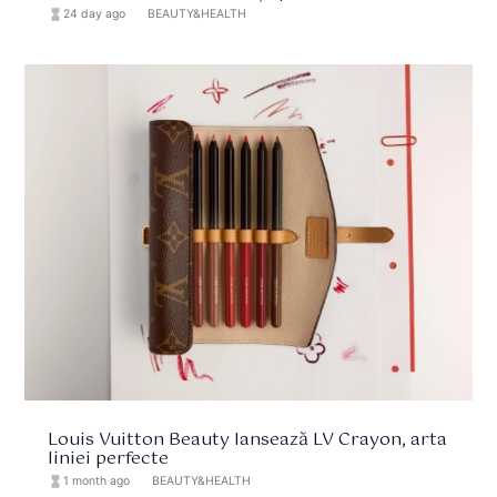
hourglass_full
24 day ago
format_list_bulleted
BEAUTY&HEALTH
Louis Vuitton Beauty lansează LV Crayon, arta
liniei perfecte
hourglass_full
1 month ago
format_list_bulleted
BEAUTY&HEALTH