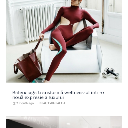
Balenciaga transformă wellness-ul într-o
nouă expresie a luxului
hourglass_full
2 month ago
format_list_bulleted
BEAUTY&HEALTH