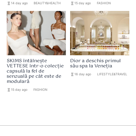
hourglass_full
14 day ago
format_list_bulleted
BEAUTY&HEALTH
hourglass_full
15 day ago
format_list_bulleted
FASHION
SKIMS întâlnește
Dior a deschis primul
VETTESE într-o colecție
său spa la Veneția
capsulă la fel de
hourglass_full
16 day ago
format_list_bulleted
LIFESTYLE&TRAVEL
senzuală pe cât este de
modulară
hourglass_full
15 day ago
format_list_bulleted
FASHION