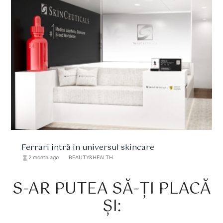
Ferrari intră în universul skincare
hourglass_full
2 month ago
format_list_bulleted
BEAUTY&HEALTH
S-AR PUTEA SĂ-ȚI PLACĂ
ȘI: