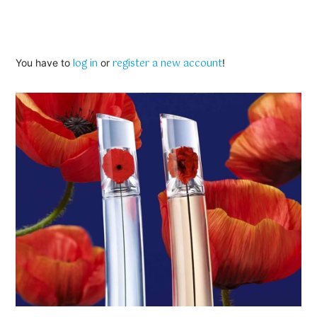
log in
register a new account
You have to
or
!