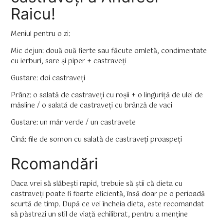
Raicu!
Meniul pentru o zi:
Mic dejun: două ouă fierte sau făcute omletă, condimentate
cu ierburi, sare și piper + castraveți
Gustare: doi castraveți
Prânz: o salată de castraveți cu roșii + o linguriță de ulei de
măsline / o salată de castraveți cu brânză de vaci
Gustare: un măr verde / un castravete
Cină: file de somon cu salată de castraveți proaspeți
Rcomandări
Daca vrei să slăbești rapid, trebuie să știi că dieta cu
castraveți poate fi foarte eficientă, însă doar pe o perioadă
scurtă de timp. După ce vei încheia dieta, este recomandat
să păstrezi un stil de viață echilibrat, pentru a menține