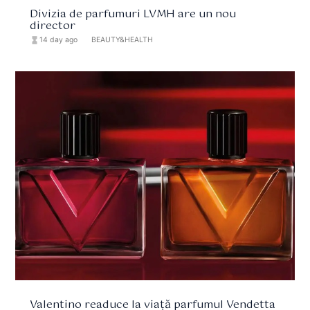
Divizia de parfumuri LVMH are un nou
director
hourglass_full
14 day ago
format_list_bulleted
BEAUTY&HEALTH
Valentino readuce la viață parfumul Vendetta