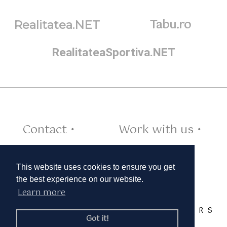
Tabu.ro
Realitatea.NET
RealitateaSportiva.NET
Contact •
Work with us •
Cookies •
This website uses cookies to ensure you get
the best experience on our website.
Learn more
TAGS:
A
B
C
D
E
F
G
H
I
J
K
L
M
N
O
P
Q
R
S
Got it!
T
U
V
W
X
Y
Z