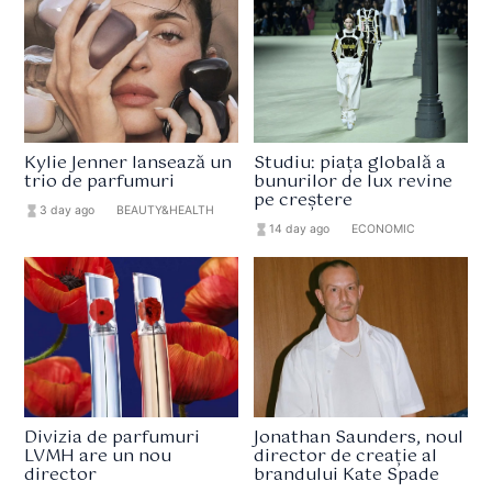
Kylie Jenner lansează un
Studiu: piața globală a
trio de parfumuri
bunurilor de lux revine
pe creștere
hourglass_full
3 day ago
format_list_bulleted
BEAUTY&HEALTH
hourglass_full
14 day ago
format_list_bulleted
ECONOMIC
Divizia de parfumuri
Jonathan Saunders, noul
LVMH are un nou
director de creație al
director
brandului Kate Spade