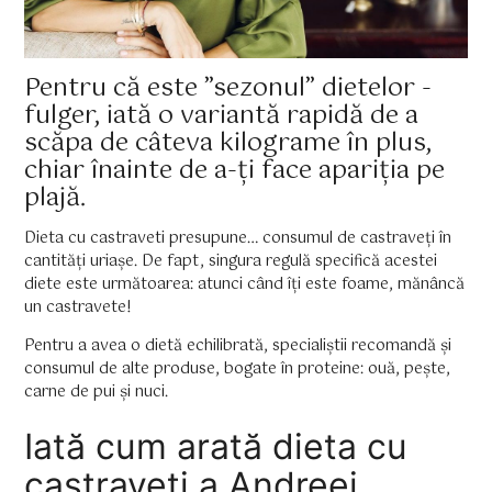
Pentru că este ”sezonul” dietelor -
fulger, iată o variantă rapidă de a
scăpa de câteva kilograme în plus,
chiar înainte de a-ți face apariția pe
plajă.
Dieta cu castraveti presupune… consumul de castraveți în
cantități uriașe. De fapt, singura regulă specifică acestei
diete este următoarea: atunci când îți este foame, mănâncă
un castravete!
Pentru a avea o dietă echilibrată, specialiștii recomandă și
consumul de alte produse, bogate în proteine: ouă, pește,
carne de pui și nuci.
Iată cum arată dieta cu
castraveți a Andreei