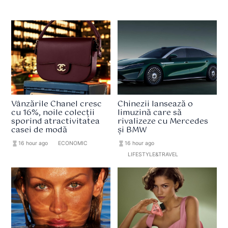
Vânzările Chanel cresc
Chinezii lansează o
cu 16%, noile colecții
limuzină care să
sporind atractivitatea
rivalizeze cu Mercedes
casei de modă
și BMW
hourglass_full
16 hour ago
format_list_bulleted
ECONOMIC
hourglass_full
16 hour ago
format_list_bulleted
LIFESTYLE&TRAVEL