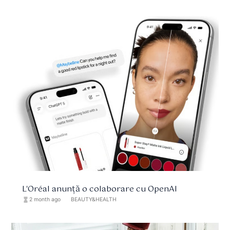
L'Oréal anunță o colaborare cu OpenAI
hourglass_full
2 month ago
format_list_bulleted
BEAUTY&HEALTH