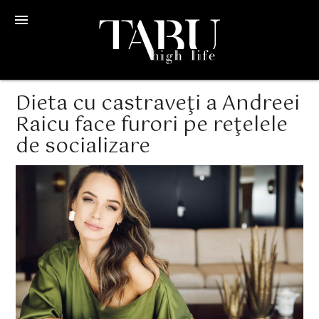
menu
Dieta cu castraveţi a Andreei
Raicu face furori pe reţelele
de socializare