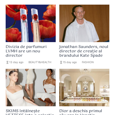
Divizia de parfumuri
Jonathan Saunders, noul
LVMH are un nou
director de creație al
director
brandului Kate Spade
hourglass_full
13 day ago
format_list_bulleted
BEAUTY&HEALTH
hourglass_full
15 day ago
format_list_bulleted
FASHION
SKIMS întâlnește
Dior a deschis primul