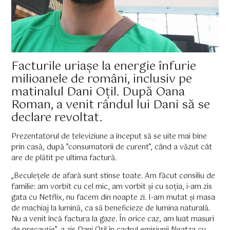
Facturile uriașe la energie înfurie
milioanele de români, inclusiv pe
matinalul Dani Oțil. După Oana
Roman, a venit rândul lui Dani să se
declare revoltat.
Prezentatorul de televiziune a început să se uite mai bine
prin casă, după ”consumatorii de curent”, când a văzut cât
are de plătit pe ultima factură.
„Beculețele de afară sunt stinse toate. Am făcut consiliu de
familie: am vorbit cu cel mic, am vorbit și cu soția, i-am zis
gata cu Netflix, nu facem din noapte zi. I-am mutat și masa
de machiaj la lumină, ca să beneficieze de lumina naturală.
Nu a venit încă factura la gaze. În orice caz, am luat masuri