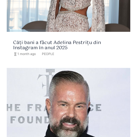
Câți bani a făcut Adelina Pestrițu din
Instagram în anul 2025
hourglass_full
1 month ago
format_list_bulleted
PEOPLE