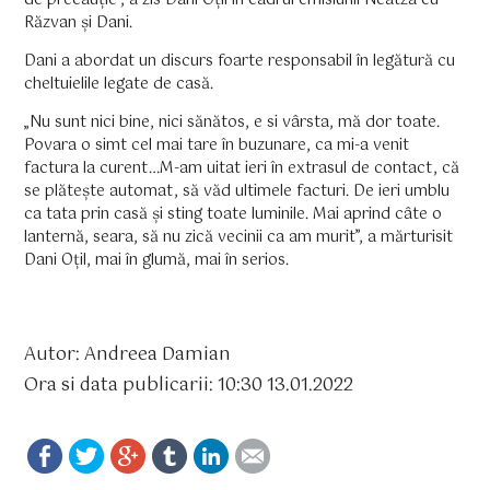
de precauție”, a zis Dani Oțil în cadrul emisiunii Neatza cu
Răzvan și Dani.
Dani a abordat un discurs foarte responsabil în legătură cu
cheltuielile legate de casă.
„Nu sunt nici bine, nici sănătos, e si vârsta, mă dor toate.
Povara o simt cel mai tare în buzunare, ca mi-a venit
factura la curent…M-am uitat ieri în extrasul de contact, că
se plătește automat, să văd ultimele facturi. De ieri umblu
ca tata prin casă și sting toate luminile. Mai aprind câte o
lanternă, seara, să nu zică vecinii ca am murit”, a mărturisit
Dani Oțil, mai în glumă, mai în serios.
Autor: Andreea Damian
Ora si data publicarii: 10:30 13.01.2022