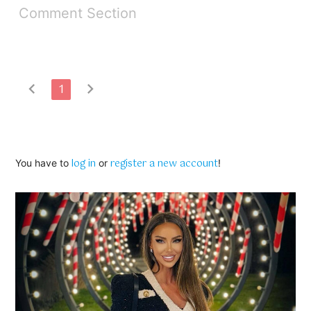
Comment Section
chevron_left
chevron_right
1
log in
register a new account
You have to
or
!