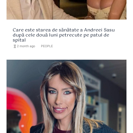
Care este starea de sănătate a Andreei Sasu
după cele două luni petrecute pe patul de
spital
hourglass_full
2 month ago
format_list_bulleted
PEOPLE