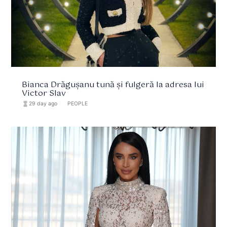
Bianca Drăgușanu tună și fulgeră la adresa lui
Victor Slav
hourglass_full
29 day ago
format_list_bulleted
PEOPLE