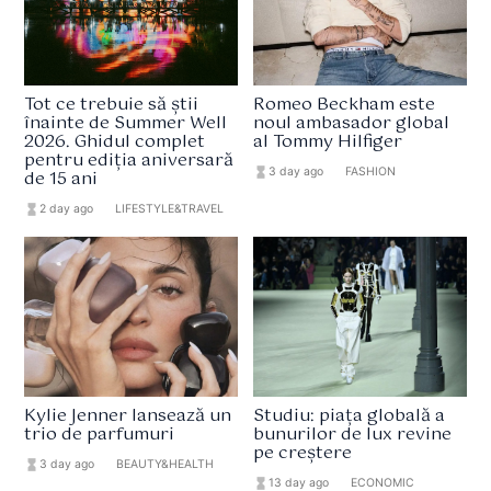
Tot ce trebuie să știi
Romeo Beckham este
înainte de Summer Well
noul ambasador global
2026. Ghidul complet
al Tommy Hilfiger
pentru ediția aniversară
hourglass_full
3 day ago
format_list_bulleted
FASHION
de 15 ani
hourglass_full
2 day ago
format_list_bulleted
LIFESTYLE&TRAVEL
Kylie Jenner lansează un
Studiu: piața globală a
trio de parfumuri
bunurilor de lux revine
pe creștere
hourglass_full
3 day ago
format_list_bulleted
BEAUTY&HEALTH
hourglass_full
13 day ago
format_list_bulleted
ECONOMIC