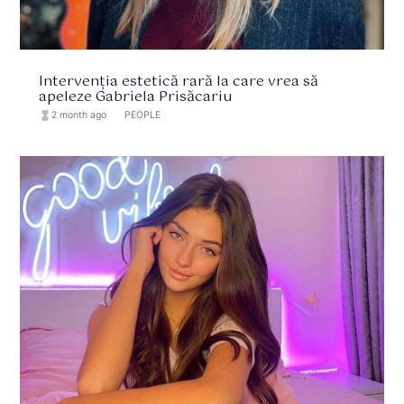
Intervenția estetică rară la care vrea să
apeleze Gabriela Prisăcariu
hourglass_full
2 month ago
format_list_bulleted
PEOPLE