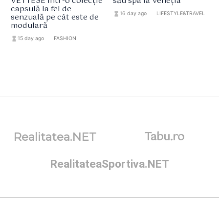
VETTESE într-o colecție
său spa la Veneția
capsulă la fel de
hourglass_full
16 day ago
format_list_bulleted
LIFESTYLE&TRAVEL
senzuală pe cât este de
modulară
hourglass_full
15 day ago
format_list_bulleted
FASHION
Tabu.ro
Realitatea.NET
RealitateaSportiva.NET