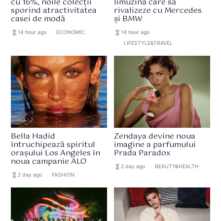
cu 16%, noile colecții
limuzină care să
sporind atractivitatea
rivalizeze cu Mercedes
casei de modă
și BMW
hourglass_full
14 hour ago
format_list_bulleted
ECONOMIC
hourglass_full
14 hour ago
format_list_bulleted
LIFESTYLE&TRAVEL
Bella Hadid
Zendaya devine noua
întruchipează spiritul
imagine a parfumului
orașului Los Angeles în
Prada Paradox
noua campanie ALO
hourglass_full
2 day ago
format_list_bulleted
BEAUTY&HEALTH
hourglass_full
2 day ago
format_list_bulleted
FASHION