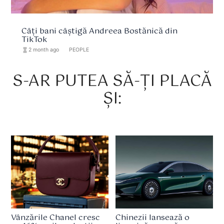
Câți bani câștigă Andreea Bostănică din
TikTok
hourglass_full
2 month ago
format_list_bulleted
PEOPLE
S-AR PUTEA SĂ-ȚI PLACĂ
ȘI:
Vânzările Chanel cresc
Chinezii lansează o