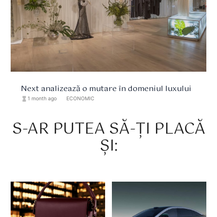
Next analizează o mutare în domeniul luxului
hourglass_full
1 month ago
format_list_bulleted
ECONOMIC
S-AR PUTEA SĂ-ȚI PLACĂ
ȘI: