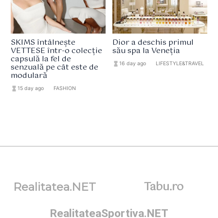
SKIMS întâlnește
Dior a deschis primul
VETTESE într-o colecție
său spa la Veneția
capsulă la fel de
hourglass_full
16 day ago
format_list_bulleted
LIFESTYLE&TRAVEL
senzuală pe cât este de
modulară
hourglass_full
15 day ago
format_list_bulleted
FASHION
Tabu.ro
Realitatea.NET
RealitateaSportiva.NET