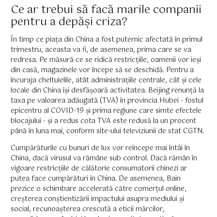
Ce ar trebui să facă marile companii
pentru a depăși criza?
În timp ce piața din China a fost puternic afectată în primul
trimestru, aceasta va fi, de asemenea, prima care se va
redresa. Pe măsură ce se ridică restricțiile, oamenii vor ieși
din casă, magazinele vor începe să se deschidă. Pentru a
încuraja cheltuielile, atât administrațiile centrale, cât și cele
locale din China își desfășoară activitatea. Beijing renunță la
taxa pe valoarea adăugată (TVA) în provincia Hubei - fostul
epicentru al COVID-19 și prima regiune care simte efectele
blocajului - și a redus cota TVA este redusă la un procent
până în luna mai, conform site-ului televiziunii de stat CGTN.
Cumpărăturile cu bunuri de lux vor reîncepe mai întâi în
China, dacă virusul va rămâne sub control. Dacă rămân în
vigoare restricțiile de călătorie consumatorii chinezi ar
putea face cumpărături în China. De asemenea, Bain
prezice o schimbare accelerată către comerțul online,
creșterea conștientizării impactului asupra mediului și
social, recunoașterea crescută a eticii mărcilor,