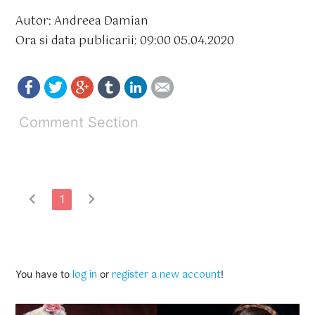
Autor: Andreea Damian
Ora si data publicarii: 09:00 05.04.2020
Comment Section
chevron_left
chevron_right
1
log in
register a new account
You have to
or
!