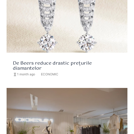
De Beers reduce drastic prețurile
diamantelor
hourglass_full
1 month ago
format_list_bulleted
ECONOMIC