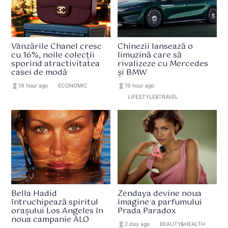
Vânzările Chanel cresc
Chinezii lansează o
cu 16%, noile colecții
limuzină care să
sporind atractivitatea
rivalizeze cu Mercedes
casei de modă
și BMW
hourglass_full
19 hour ago
format_list_bulleted
ECONOMIC
hourglass_full
19 hour ago
format_list_bulleted
LIFESTYLE&TRAVEL
Bella Hadid
Zendaya devine noua
întruchipează spiritul
imagine a parfumului
orașului Los Angeles în
Prada Paradox
noua campanie ALO
hourglass_full
2 day ago
format_list_bulleted
BEAUTY&HEALTH