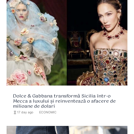
Dolce & Gabbana transformă Sicilia într-o
Mecca a luxului și reinventează o afacere de
milioane de dolari
hourglass_full
17 day ago
format_list_bulleted
ECONOMIC