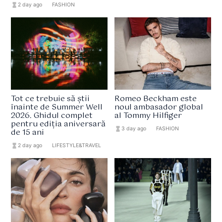
hourglass_full
2 day ago
format_list_bulleted
FASHION
Tot ce trebuie să știi
Romeo Beckham este
înainte de Summer Well
noul ambasador global
2026. Ghidul complet
al Tommy Hilfiger
pentru ediția aniversară
hourglass_full
3 day ago
format_list_bulleted
FASHION
de 15 ani
hourglass_full
2 day ago
format_list_bulleted
LIFESTYLE&TRAVEL