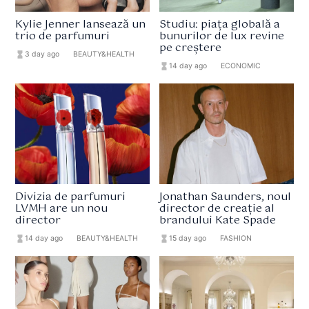
Kylie Jenner lansează un
Studiu: piața globală a
trio de parfumuri
bunurilor de lux revine
pe creștere
hourglass_full
3 day ago
format_list_bulleted
BEAUTY&HEALTH
hourglass_full
14 day ago
format_list_bulleted
ECONOMIC
Divizia de parfumuri
Jonathan Saunders, noul
LVMH are un nou
director de creație al
director
brandului Kate Spade
hourglass_full
14 day ago
format_list_bulleted
BEAUTY&HEALTH
hourglass_full
15 day ago
format_list_bulleted
FASHION