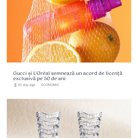
Gucci și L'Oréal semnează un acord de licență
exclusivă pe 50 de ani
hourglass_full
30 day ago
format_list_bulleted
ECONOMIC