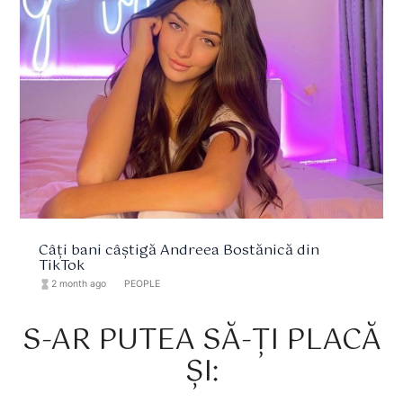
Câți bani câștigă Andreea Bostănică din
TikTok
hourglass_full
2 month ago
format_list_bulleted
PEOPLE
S-AR PUTEA SĂ-ȚI PLACĂ
ȘI: