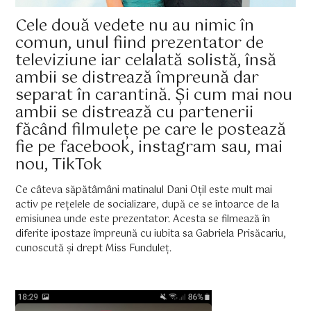
Cele două vedete nu au nimic în
comun, unul fiind prezentator de
televiziune iar celalată solistă, însă
ambii se distrează împreună dar
separat în carantină. Și cum mai nou
ambii se distrează cu partenerii
făcând filmulețe pe care le postează
fie pe facebook, instagram sau, mai
nou, TikTok
Ce câteva săpătâmâni matinalul Dani Oțil este mult mai
activ pe rețelele de socializare, după ce se întoarce de la
emisiunea unde este prezentator. Acesta se filmează în
diferite ipostaze împreună cu iubita sa Gabriela Prisăcariu,
cunoscută și drept Miss Funduleț.