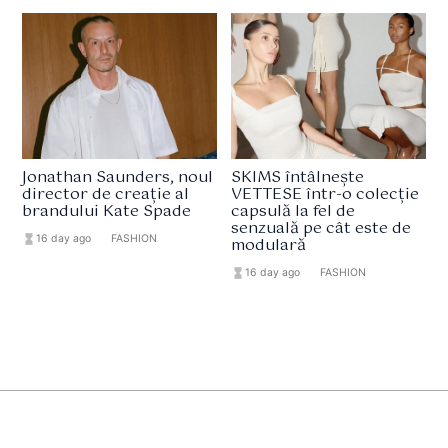
Jonathan Saunders, noul
SKIMS întâlnește
director de creație al
VETTESE într-o colecție
brandului Kate Spade
capsulă la fel de
senzuală pe cât este de
hourglass_full
16 day ago
format_list_bulleted
FASHION
modulară
hourglass_full
16 day ago
format_list_bulleted
FASHION