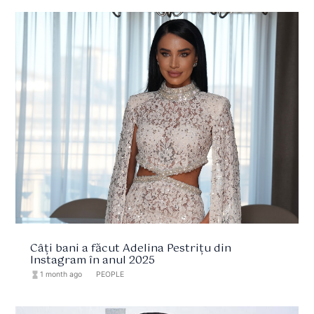
Câți bani a făcut Adelina Pestrițu din
Instagram în anul 2025
hourglass_full
1 month ago
format_list_bulleted
PEOPLE