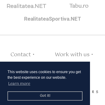
Tabu.ro
Realitatea.NET
RealitateaSportiva.NET
Contact •
Work with us •
Cookies •
This website uses cookies to ensure you get
the best experience on our website.
Learn more
TAGS:
A
B
C
D
E
F
G
H
I
J
K
L
M
N
O
P
Q
R
S
Got it!
T
U
V
W
X
Y
Z