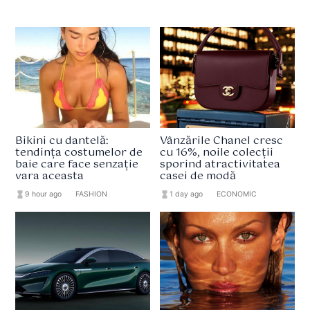
Bikini cu dantelă:
Vânzările Chanel cresc
tendința costumelor de
cu 16%, noile colecții
baie care face senzație
sporind atractivitatea
vara aceasta
casei de modă
hourglass_full
9 hour ago
format_list_bulleted
FASHION
hourglass_full
1 day ago
format_list_bulleted
ECONOMIC