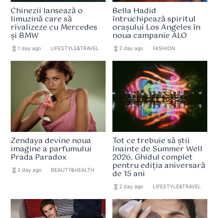
Chinezii lansează o
Bella Hadid
limuzină care să
întruchipează spiritul
rivalizeze cu Mercedes
orașului Los Angeles în
și BMW
noua campanie ALO
hourglass_full
1 day ago
format_list_bulleted
LIFESTYLE&TRAVEL
hourglass_full
2 day ago
format_list_bulleted
FASHION
Zendaya devine noua
Tot ce trebuie să știi
imagine a parfumului
înainte de Summer Well
Prada Paradox
2026. Ghidul complet
pentru ediția aniversară
hourglass_full
2 day ago
format_list_bulleted
BEAUTY&HEALTH
de 15 ani
hourglass_full
2 day ago
format_list_bulleted
LIFESTYLE&TRAVEL