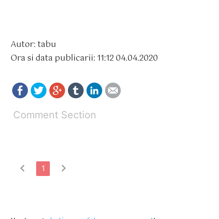
Autor: tabu
Ora si data publicarii: 11:12 04.04.2020
Comment Section
chevron_left
chevron_right
1