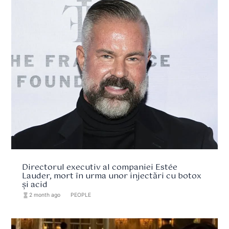
Directorul executiv al companiei Estée
Lauder, mort în urma unor injectări cu botox
și acid
hourglass_full
2 month ago
format_list_bulleted
PEOPLE