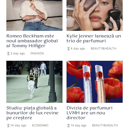
Romeo Beckham este
Kylie Jenner lansează un
noul ambasador global
trio de parfumuri
al Tommy Hilfiger
hourglass_full
4 day ago
format_list_bulleted
BEAUTY&HEALTH
hourglass_full
3 day ago
format_list_bulleted
FASHION
Studiu: piața globală a
Divizia de parfumuri
bunurilor de lux revine
LVMH are un nou
pe creștere
director
hourglass_full
14 day ago
format_list_bulleted
ECONOMIC
hourglass_full
14 day ago
format_list_bulleted
BEAUTY&HEALTH