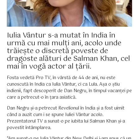
Iulia Vântur s-a mutat în India în
urmă cu mai mulți ani, acolo unde
trăiește o discretă poveste de
dragoste alături de Salman Khan, cel
mai în vogă actor al țării.
Fosta vedetă Pro TV, în vârstă de 44 de ani, nu este
cunoscută în India ca Iulia Vântur, ci ca Lula. Așa o știu
indienii, fapt descoperit de Dan Negru, în timpul vacanței pe
care a petrecut-o în țara asiatică.
Dan Negru și-a petrecut Revelionul în India și a fost uimit
când a auzit cum i se spune Iuliei Vântur acolo.
Prezentatorul TV a sunat-o pe iubita lui Salman Khan și-a
povestit întâmplarea.
“Am sunat-o pe Iulia Vântur din New Delhi și i-am spus că un