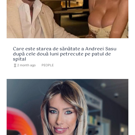
Care este starea de sănătate a Andreei Sasu
după cele două luni petrecute pe patul de
spital
hourglass_full
2 month ago
format_list_bulleted
PEOPLE