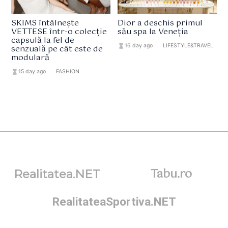
SKIMS întâlnește
Dior a deschis primul
VETTESE într-o colecție
său spa la Veneția
capsulă la fel de
hourglass_full
16 day ago
format_list_bulleted
LIFESTYLE&TRAVEL
senzuală pe cât este de
modulară
hourglass_full
15 day ago
format_list_bulleted
FASHION
Tabu.ro
Realitatea.NET
RealitateaSportiva.NET