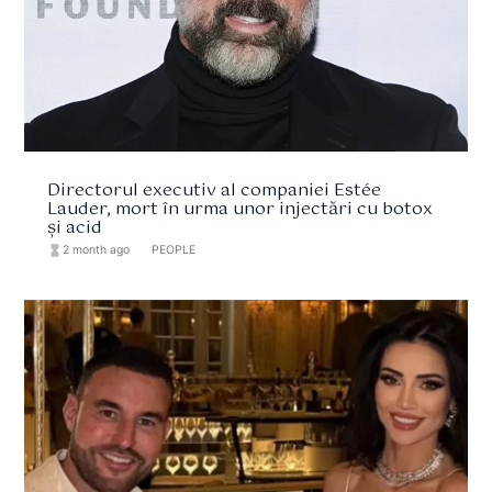
Directorul executiv al companiei Estée
Lauder, mort în urma unor injectări cu botox
și acid
hourglass_full
2 month ago
format_list_bulleted
PEOPLE