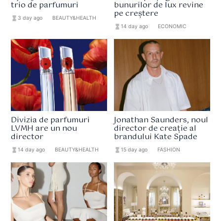
trio de parfumuri
bunurilor de lux revine
pe creștere
hourglass_full
3 day ago
format_list_bulleted
BEAUTY&HEALTH
hourglass_full
14 day ago
format_list_bulleted
ECONOMIC
Divizia de parfumuri
Jonathan Saunders, noul
LVMH are un nou
director de creație al
director
brandului Kate Spade
hourglass_full
14 day ago
format_list_bulleted
BEAUTY&HEALTH
hourglass_full
15 day ago
format_list_bulleted
FASHION