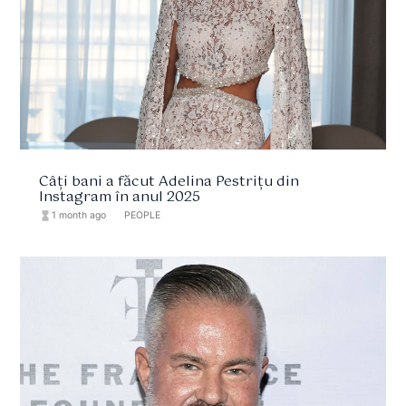
Câți bani a făcut Adelina Pestrițu din
Instagram în anul 2025
hourglass_full
1 month ago
format_list_bulleted
PEOPLE