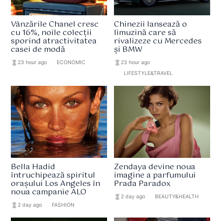
Vânzările Chanel cresc
Chinezii lansează o
cu 16%, noile colecții
limuzină care să
sporind atractivitatea
rivalizeze cu Mercedes
casei de modă
și BMW
hourglass_full
23 hour ago
format_list_bulleted
ECONOMIC
hourglass_full
23 hour ago
format_list_bulleted
LIFESTYLE&TRAVEL
Bella Hadid
Zendaya devine noua
întruchipează spiritul
imagine a parfumului
orașului Los Angeles în
Prada Paradox
noua campanie ALO
hourglass_full
2 day ago
format_list_bulleted
BEAUTY&HEALTH
hourglass_full
2 day ago
format_list_bulleted
FASHION