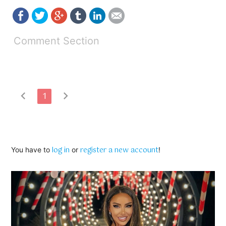
Comment Section
chevron_left
chevron_right
1
log in
register a new account
You have to
or
!