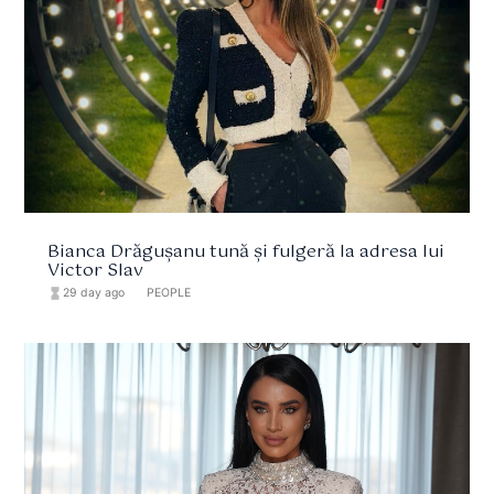
Bianca Drăgușanu tună și fulgeră la adresa lui
Victor Slav
hourglass_full
29 day ago
format_list_bulleted
PEOPLE