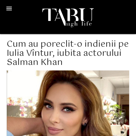
menu
Cum au poreclit-o indienii pe
Iulia Vîntur, iubita actorului
Salman Khan