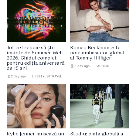
Tot ce trebuie să știi
Romeo Beckham este
înainte de Summer Well
noul ambasador global
2026. Ghidul complet
al Tommy Hilfiger
pentru ediția aniversară
hourglass_full
3 day ago
format_list_bulleted
FASHION
de 15 ani
hourglass_full
2 day ago
format_list_bulleted
LIFESTYLE&TRAVEL
Kylie Jenner lansează un
Studiu: piața globală a