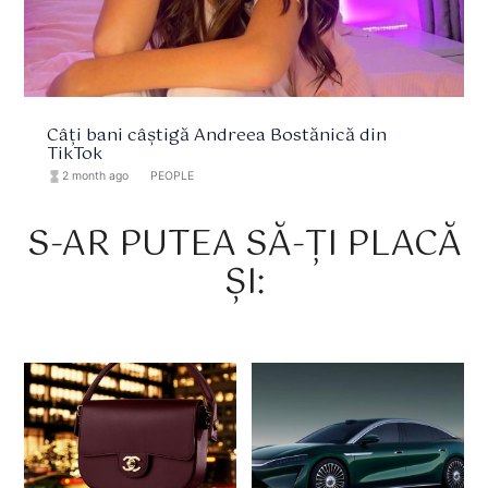
Câți bani câștigă Andreea Bostănică din
TikTok
hourglass_full
2 month ago
format_list_bulleted
PEOPLE
S-AR PUTEA SĂ-ȚI PLACĂ
ȘI: